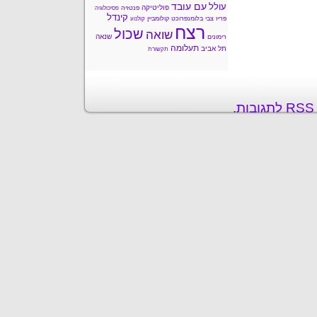
עם עובד
עולל
פוליטיקה
פנטזיה
פסיכולוגיה
קינדל
פריז
צבי בלומנפרוכט
קולומביין
קולנוע
רצח
שכול
שואה
שנאה
רימונים
תעלומה
תל אביב
תקשורת
ת
.