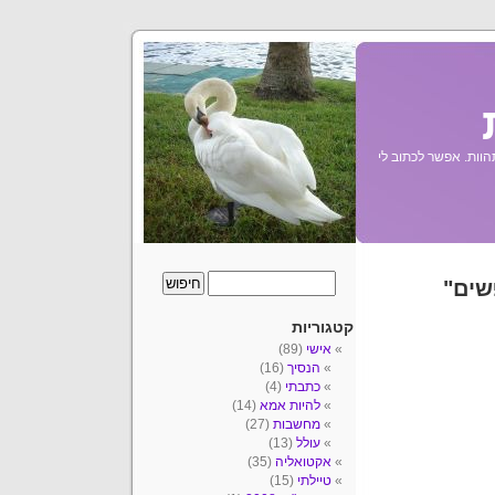
הוות. אפשר לכתוב לי
שים"
קטגוריות
אישי
(89)
הנסיך
(16)
כתבתי
(4)
להיות אמא
(14)
מחשבות
(27)
עולל
(13)
אקטואליה
(35)
טיילתי
(15)