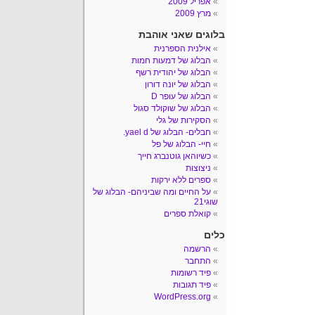
אפריל 2009
מרץ 2009
בלוגים שאני אוהבת
אילנית הספרנית
הבלוג של דמעות חמות
הבלוג של יהודית רשף
הבלוג של יונה דורון
הבלוג של עופר D
הבלוג של שוקולד סגול
הסקירות של גלי
חבלים- הבלוג של yael d.
חיי- הבלוג של פל
כשיוהאן גוטנברג חייך
ניצוצות
ספרים ללא ירקות
על החיים ומה שביניהם- הבלוג של
שוגי21
קואלת ספרים
כלים
הרשמה
התחבר
פיד רשומות
פיד תגובות
WordPress.org