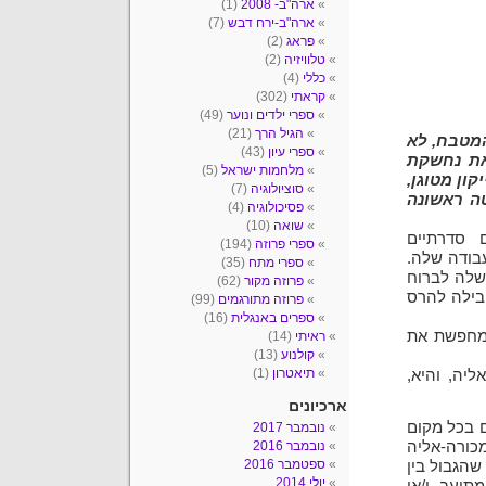
ארה"ב- 2008
(1)
ארה"ב-ירח דבש
(7)
פראג
(2)
טלוויזיה
(2)
כללי
(4)
קראתי
(302)
ספרי ילדים ונוער
(49)
הגיל הרך
(21)
המטבח, לא
ספרי עיון
(43)
את נחשקת
מלחמות ישראל
(5)
ון מטוגן,
סוציולוגיה
(7)
ה ראשונה
פסיכולוגיה
(4)
שואה
(10)
 סדרתיים
ספרי פרוזה
(194)
עבודה שלה.
ספרי מתח
(35)
פחות בספרים/סדרות TV) הדרך שלה לברוח
פרוזה מקור
(62)
בילה להרס
פרוזה מתורגמים
(99)
ספרים באנגלית
(16)
ומחפשת את
ראיתי
(14)
קולנוע
(13)
תיאטרון
(1)
יה, והיא,
ארכיונים
 בכל מקום
נובמבר 2017
כורה-אליה
נובמבר 2016
ספטמבר 2016
ליל שהגבול בין
יולי 2014