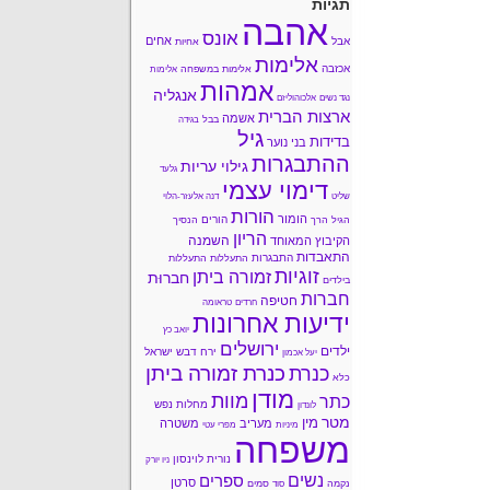
תגיות
אהבה
אונס
אחים
אבל
אחיות
אלימות
אכזבה
אלימות במשפחה
אלימות
אמהות
אנגליה
נגד נשים
אלכוהוליזם
ארצות הברית
אשמה
בבל
בגידה
גיל
בדידות
בני נוער
ההתבגרות
גילוי עריות
גלעד
דימוי עצמי
שליט
דנה אלעזר-הלוי
הורות
הומור
הורים
הגיל הרך
הנסיך
הריון
השמנה
הקיבוץ המאוחד
התאבדות
התבגרות
התעללות
התעללות
זוגיות
זמורה ביתן
חברוּת
בילדים
חברות
חטיפה
חרדים
טראומה
ידיעות אחרונות
יואב כץ
ירושלים
ילדים
ירח דבש
ישראל
יעל אכמון
כנרת זמורה ביתן
כנרת
כלא
מודן
מוות
כתר
מחלות נפש
לונדון
מטר
מין
מעריב
משטרה
מיניות
מפרי עטי
משפחה
נורית לוינסון
ניו יורק
נשים
ספרים
סרטן
נקמה
סמים
סוד