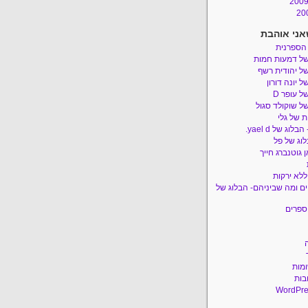
אני אוהבת
 הספרנית
של דמעות חמות
ל יהודית רשף
ל יונה דורון
ל עופר D
ל שוקולד סגול
 של גלי
לוג של yael d.
לוג של פל
 גוטנברג חייך
ללא ירקות
ם ומה שביניהם- הבלוג של
ספרים
ומות
בות
WordPre