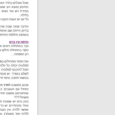
אוכל אוכלים בחדר האו
התינוק נמצא רוב שעו
במידה ויש עוד נשים 
בלילה.
כל יום יש יועצת הנקה ו
והדבר שהכי שבה את לב
ב
דיוק הייתה שם אחות 
באמצע החלפת החיתו
הדסה עין כרם
כבר בהתחלה רואים את 
כסף- בהתחלה חילקו שתי
רק הספתח…
את הסיור מתחילים ב
מל
למלונית יכולה כל יול
לשלם בנפרד. יש פנסיו
בנושאי תזונה, עיסוי תי
מכאן המשכנו ל
חדר הל
שהתעייפנו ופשוט התי
משהו????
בעין כרם יש שמונה ח
אחד מהחדרים יש כדור
אפשר ללדת. אין הגבל
ללדת יותר מאוחר), וא