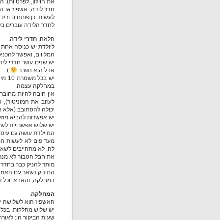
חדר לידה, אשפוז או ה
לעשות. כן פותחים וריד.
לחדר הלידה עוברים בשל
הלאה,
חדרי לידה
.
ליולדת יש כניסה אחת 
המלווים, ואפשר להכניס
יש שנים עשר חדרי לידה
אבל הוא נשבר
)
יש ב
במחלקה עצמה.
אין חובה להיות מחוברי
לעזוב את המוניטור),
יכולה להסתובב (אלא אם
יש אפשרות להביא מוזי
יש שלוש אפשרויות לשיכו
המיילדת עושה גם עיסוי
מעדיפים לא לעשות חתך
לה. לא מתחייבים לשאו
את חבל הטבור לא מנתק
מותר להניק כבר בחדר 
התינוק נשאר עם האמא 
במחלקה, והאבא יוכל לל
המחלקה
.
האשפוז הוא לשלושה ימי
יש שלוש מחלקות. בכל חדר 3 נשים. לכל חדר מקלחת ושירותים. לכל מחלקה
שעות הביקור הן: לאורחים- 16-19. לאבות