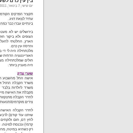
בין עין כרם לשע
יום שישי, 7 בינואר, 2011
תקציר הפרקים הקודמים
עתיד לצאת דגיג.
בינתיים עברו כבר כמה 
בירושלים יש לא מעט 
הצופים ולא ביקור חו
הארץ, החלטתי להעלות
והדסה עין כרם.
מלכתחילה היה לי די ב
האוריינטציה הדתית ש
חולים שמלכתחילה מצה
היה מעניין ביותר.
שערי צדק
מקבלת את האישה מיילדת
צירים מוקדמים/תנועות ע
לחדר הקבלה האישה 
שיתנו עוד קודם) לרב
לחץ דם, חום ולוקחים 
קדמי) ונכנסת למיטה.
רק כשהיא במיטה, מחוב