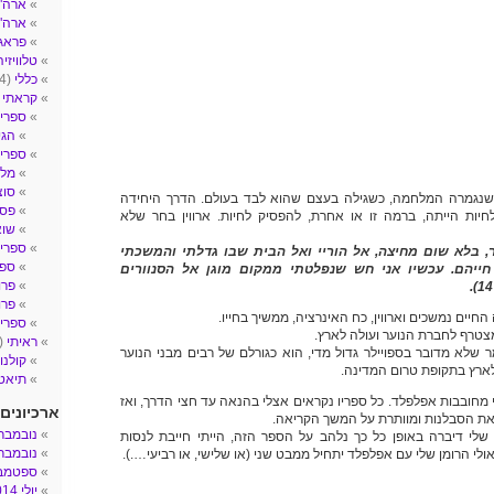
ארה"ב- 
ארה"
פראג
טלוויזיה
כללי
(4)
קראתי
2)
ספרי 
הגי
ספרי ע
מלח
סוצ
וין היה רק בן 16 כשנגמרה המלחמה, כשגילה בעצם שהוא לבד בעולם. הדרך היחידה
פסי
יות הייתה, ברמה זו או אחרת, להפסיק לחיות. ארווין בחר שלא
שו
ספרי 
, בלא שום מחיצה, אל הוריי ואל הבית שבו גדלתי והמשכתי
ספר
חייהם. עכשיו אני חש שנפלטתי ממקום מוגן אל הסנוורים
פרו
פרו
החיים נמשכים וארווין, כח האינרציה, ממשיך בחייו.
ספרים
טרף לחברת הנוער ועולה לארץ.
ראיתי
(14)
ומר שלא מדובר בספויילר גדול מדי, הוא כגורלם של רבים מבני הנוער
קולנו
ארץ בתקופת טרום המדינה.
תיאטר
י מחובבות אפלפלד. כל ספריו נקראים אצלי בהנאה עד חצי הדרך, ואז
ארכיונים
את הסבלנות ומוותרת על המשך הקריאה.
נובמבר 017
י דיברה באופן כל כך נלהב על הספר הזה, הייתי חייבת לנסות
נובמבר 016
אולי הרומן שלי עם אפלפלד יתחיל ממבט שני (או שלישי, או רביעי….).
ספטמבר 6
יולי 2014