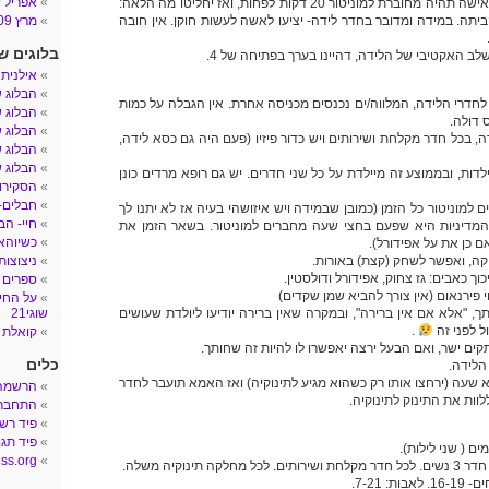
אפריל 2009
את הוילון, לפרטיות). האישה תהיה מחוברת למוניטור 20 דקות לפחות, ואז יחליטו מה הלאה:
ביתה. במידה ומדובר בחדר לידה- יציעו לאשה לעשות חוקן. אין חובה
מרץ 2009
בלוגים ש
ב האקטיבי של הלידה, דהיינו בערך בפתיחה של 4.
אילנית
הבלוג 
לחדרי הלידה, המלווה/ים נכנסים מכניסה אחרת. אין הגבלה על כמות
הבלוג ש
 דולה.
הבלוג ש
, בכל חדר מקלחת ושירותים ויש כדור פיזיו (פעם היה גם כסא לידה,
הבלוג ש
הבלוג ש
כל משמרת 10 מיילדות, ובממוצע זה מיילדת על כל שני חדרים. יש גם רופא מרדים כונן
הסקירות
חבלים- הב
ם למוניטור כל הזמן (כמובן שבמידה ויש איזושהי בעיה אז לא יתנו לך
חיי- הב
 והמדיניות היא שפעם בחצי שעה מחברים למוניטור. בשאר הזמן את
כשיוהאן
 כן את על אפידורל).
קה, ואפשר לשחק (קצת) באורות.
ניצוצות
ך כאבים: גז צחוק, אפידורל ודולסטין.
ספרים 
 פירנאום (אין צורך להביא שמן שקדים)
על החיי
, "אלא אם אין ברירה", ובמקרה שאין ברירה יודיעו ליולדת שעושים
שוגי21
ל לפני זה
.
קואלת 
ים ישר, ואם הבעל ירצה יאפשרו לו להיות זה שחותך.
כלים
הלידה.
שעה (ירחצו אותו רק כשהוא מגיע לתינוקיה) ואז האמא תועבר לחדר
הרשמה
וות את התינוק לתינוקיה.
התחבר
פיד רש
פיד תגו
ם ( שני לילות).
ss.org
 תינוקיה משלה.
: 7-21.