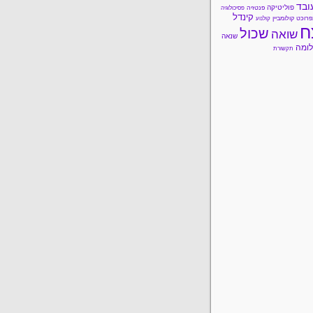
ובד
פוליטיקה
פנטזיה
פסיכולוגיה
קינדל
פרוכט
קולומביין
קולנוע
ח
שכול
שואה
שנאה
ומה
תקשורת