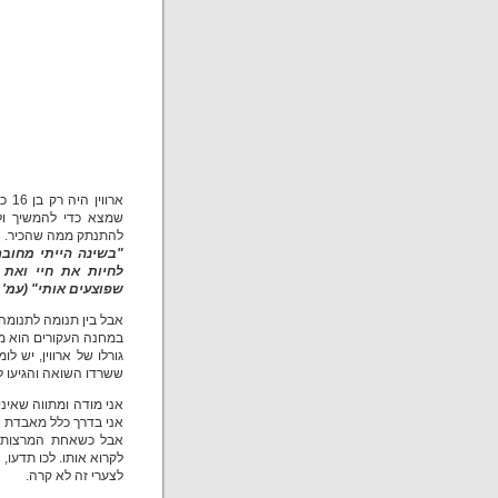
ארו
שמצא כדי להמשיך ולח
להתנתק ממה שהכיר.
"בשינה הייתי מחובר
לחיות את חיי ואת 
שפוצעים אותי" (עמ' 14).
אבל בין תנומה לתנומה 
במחנה העקורים הוא מצ
גורלו של ארווין, יש ל
ששרדו השואה והגיעו ל
אני מודה ומתווה שאינ
אני בדרך כלל מאבדת 
אבל כשאחת המרצות של
לקרוא אותו. לכו תדעו, 
לצערי זה לא קרה.