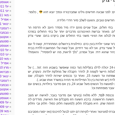
רי צדק
אוגוסט 011
יולי 2011
יוני 2011
: לפני שבעה חודשים גילינו שמברבורה ונסיך יוצא דגיג
, כלומר:
מאי 2011
אפריל 2011
חודשים טובים, והגענו לשלב סיור חדרי הלידה.
ינואר 2011
בתי חולים, אבל שניים מהם ירדו מיד מסדר היום: לא הדסה הר
דצמבר 010
לים. מאחר וברשת האינטרנט מדברים יותר על בתי החולים במרכז
נובמבר 010
 לבלוג את הגיגיי משני בתי החולים שכן ביקרנו בהם: שערי צדק
אוקטובר 10
ספטמבר 0
רור שאני יולדת בעין כרם. כחילונית בירושלים המתחרדת, קשה לי עם
אוגוסט 010
ל שערי צדק. אני לא נגד דתיים, אבל קשה עלי המחשבה ללדת בבית
יולי 2010
יר שהוא דתי. אבל אמרנו, "נלך לראות, מה יש להפסיד". והאמת?
יוני 2010
מאי 2010
אפריל 2010
אישה החל מהשבוע ה-24 יכולה לדלג בקלילות (עד כמה שאפשר בשבוע הזה :lol:…) על
מרץ 2010
משרד הקבלה הרגיל ולעלות היישר לקומה 9, לחדר הקבלה של מחלקת יולדות. כעקרון, יש
פברואר 010
משרד ליולדות בלבד שפתוח עד השעה 15, ואחר כך נכנסים ישירות לחדר הקבלה, שם
ינואר 2010
 (יש תורנות בין כל המיילדות מי תהיה במשרד אותו שבוע..).
דצמבר 009
לחדר הקבלה מתנקזות למעשה כל הנשים מעל שבוע 24, בין אם מדובר ביולדות, בנשים עם
נובמבר 009
ובר מופחתות וכו'.
אוקטובר 09
ספטמבר 9
נכנסת
לבד
, ללא מלווה (בעיקר אם מדובר בגבר, לאישה יש מצב
אוגוסט 009
ע השעה הראשונה. ברבע השעה הזו מקבלים את האישה, מודדים לה
יולי 2009
דגימת שתן. היא מקבלת חלוק (למעשה חלוק כפול- חלוק גבי וחלוק
יוני 2009
מאי 2009
רת למוניטור ואחרי לקיחת דם יתנו לבעל להיכנס (ואז יסגרו מסביבם