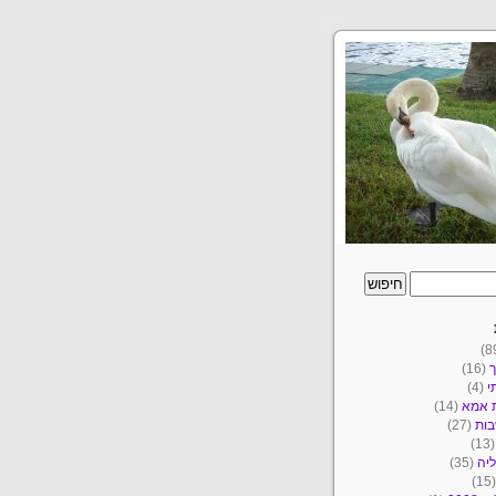
ך
(16)
י
(4)
ת אמא
(14)
ות
(27)
(1
יה
(35)
(1