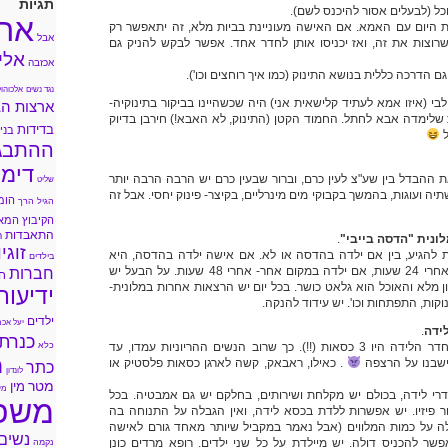
תגיות
כל (לבעלים אסור להיכנס לשם).
אה
ת היום עם האמא. אם האישה מעוניינת בביות מלא, זה יתאפשר רק
אבל
שרוצות את זה, ואז יכניסו אותן לחדר אחד. אפשר לבקש להניק גם
אלי
אכזבה
גם הדרכה כללית בנושא התינוק (כמו איך רוחצים וכו').
נגד נשים
אלכוהול
י (איזו אמא לעתיד קלישאית אני) היה שכשהיינו בביקור בתינוקיה-
ארצות הב
שלימדה אבא לחתל. החמוד הקטן (התינוק, לא האבא!) חירבן בדיוק
בדידות
בני 
ל
ההתבג
דימו
ההבדל בין שע"צ לעין כרם, וברור שבעין כרם יש הרבה הרבה יותר
שליט
ה ועוגות, בהמשך בקבוקי מים מינרליים, בקיצר- פינוק יחסי. אבל זה
הומ
הגיל הרך
הקיבוץ המא
התאבדות
ה
ונית "הדסה בייבי"
.
זוגי
דת להגיע, בין אם ילדה בהדסה או לא. אם אישה ילדה בהדסה, היא
בילדים
תוכל להיכנס למלונית אחרי 24 שעות, אם ילדה במקום אחר- אחרי 48 שעות. על הבעל יש
חברות
ח
ן מלא והאוכל הוא גלאט כושר. בכל יום יש הרצאות אחרות במלונית-
ידיעות
נוקות, התפתחות וכו'. יש עידוד להנקה.
ילדים
יעל אכמ
ידה
.
כנרת
נתחיל עם העצבים: בחדר הלידה היו 3 כסאות (!!). כך שרוב הנשים ההריוניות עמדו, עד
כלא
מ
ישבנו על הרצפה
. כאילו, ראבאק, קשה לארגן כסאות פלסטיק או
כתר
לונדון
מטר
מין
מי
דרי לידה, בכולם יש מקלחת ושירותים, בחלקם יש גם אמבטיה. בכל
משפ
 פיזיו. יש אפשרות ללדת בכסא לידה, ואין הגבלה על התנוחה בה
ה על כמות המלווים (אבל נאמר במקביל שיותר מאחד גורם לאישה
נשים
פשר להכניס דולה. יש מיילדת על כל שני ילדים. רופא מרדים כונן
נקמה