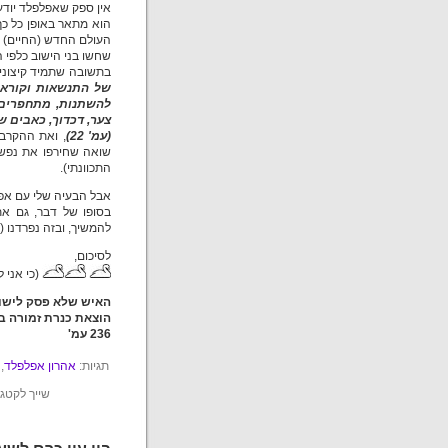
אין ספק שאפלפלד יודע
הוא מתאר באופן כל כך 
העולם החדש (החיים) ש
שחשו בני הישוב כלפי ה
בתשובה שתמיד קיצונים
של התנשאות וקוראים
להשתנות, מתחפרים 
צער, דכדוך, כאבים 
(עמ' 22)
, ואת ההקרבה
שואה שחירפו את נפשם
התכוונתי).
אבל הבעיה שלי עם אפ
בסופו של דבר, גם א
להמשיך, ובזה נפרדנו (
לסיכום,
(כי אני 
האיש שלא פסק לישון
הוצאת כנרת זמורה ביתן, 
236 עמ'
תגיות:
אהרון אפלפלד
,
שייך לקטגו