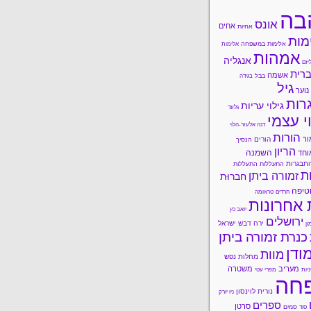
בה
אונס
אחים
אחיות
מות
אלימות במשפחה
אלימות
אמהות
אנגליה
יזם
רית
אשמה
בבל
בגידה
גיל
נוער
רות
גילוי עריות
גלעד
י עצמי
דנה אלעזר-הלוי
הורות
ור
הורים
הנסיך
הריון
השמנה
וחד
תבגרות
התעללות
התעללות
ות
זמורה ביתן
חברוּת
טיפה
חרדים
טראומה
 אחרונות
יואב כץ
ירושלים
ירח דבש
ישראל
ון
כנרת זמורה ביתן
ודן
מוות
מחלות נפש
מעריב
משטרה
ניות
מפרי עטי
חה
נורית לוינסון
ניו יורק
ספרים
סרטן
סמים
סוד