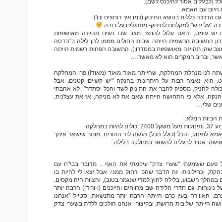
כל (לבעלים אסור להיכנס לשם).
 היום עם האמא.
גם הדרכה כללית בנושא התינוק (כמו איך רוחצים וכו').
רכה "על יבש" למקלחת לתינוק- מתרגלים על בובה
.
יש עומס, והאם עלול להווצר מצב שבו נשים תהיינה מאושפזות
ון התשובה הרשמית הייתה שבית החולים מממן להן לילה ב"הדסה
 מצב שהן תהיינה מאושפזות במסדרון). התשובה הפחות רשמית הייתה
אשר, וברוב המקרים הוא לא מאשר….
ה לנו מנהלת המחלקה, שהייתה מאוד מאוד (מאוד!) פרו המחלקה
. היא נאמה רבות על היתרונות בהנקה "יש קשיים קטנים, אבל
כולה להניק, מספיק לחבר את התינוק לשד והכל יסתדר". לא אהבתי
ד הנקה, אלא כי התחושה הייתה שאם את לא מניקה, אז את עצלנית.
ונים שלי….
 הביות המלא:
ת במחלקה.
אמא לתינוק, והכל (כולל הכל) נעשה ליד ההורים. מותר שישאר איתך
אישה. אסור לבעלים להשאר במחלקה בלילה.
ל פעם ששמעתי "שערי צדק" עיקמתי את האף… מדובר בבי"ח עם
הקת, וכחילונית- זה הדבר שהכי רחוק ממני. אבל יצא לי להיות בו
 במהלך השבוע, בלילה לחוץ למדי שנגמר בטוב), והצוות היה מקסים,
נינוחות. גם חדרי הלידה שם מרווחים וחייכנים (ו-ורוד!) הרבה יותר
ם. האווירה בעין כרם הייתה הרבה יותר מתנשאת, סטייל "אנחנו
ושה הייתה של בית חרושת, ובקיצור- אנחנו הולכים ללדת בשערי צדק