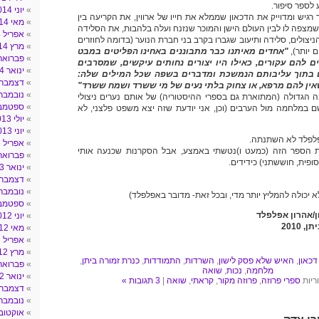
 לספר סיפור.
יוני 2014
רגיש ומדוייק את הדכאון שממלא את חייו של ארווין, את הקריעה בין
מאי 2014
מצפה לו לבין העולם הישן והמוכר שנזנח ועלה בלהבות, את הסלידה
אפריל 2014
ניצולים, סלידה ותיעוב שגברו בקרב בני חברת הנוער (בדומה לחוזרים
מרץ 2014
 יותר),
"אחדים מאיתנו כבר מתבוננים באחינו הפליטים במבט
פברואר 014
 להם עקורים, כאילו היו יצורים נחותים עיקשים, שמסרבים
ינואר 2014
בתוך עליבותם הנמשכת ומדברים בשפה שכל המילים שלה:
דצמבר 013
שאין להם מרפא, או צחוק בלתי נעים של מי ששרד ושמח ששרד"
נובמבר 013
 הגדולה (המתוארת גם בספרי ההיסטוריה) של אותם נערים ניצולי
ספטמבר 3
 במלחמה מול הערבים (וכן, אני יודעת שזה יצא משפט פלצני, לא
יולי 2013
יוני 2013
לפלד לא השתנתה.
אפריל 2013
ת הספר הזה (כמעט ו)נטשתי באמצע, אבל הסקרנות שכנעה אותי
פברואר 013
סופית, חוששתני) כידידים.
ינואר 2013
דצמבר 012
נובמבר 012
לא יכולה להמליץ יותר מדי, ובכל זאת- מדובר באפלפלד)
ספטמבר 2
/אהרון אפלפלד
יוני 2012
2010
מאי 2012
אפריל 2012
מרץ 2012
דכאון
,
האיש שלא פסק לישון
,
השרדות
,
התמודדות
,
כנרת זמורה ביתן
,
פברואר 012
מלחמה
,
נכות
,
שואה
ינואר 2012
ריות
ספרי פרוזה
,
פרוזה מקור
,
קראתי
,
שואה
|
3 תגובות »
דצמבר 011
נובמבר 011
אוקטובר 11