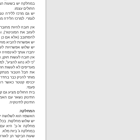
החולים עצמו.
לגמרי. למרכז הלידה מת
אין חובה להיות מחוברי
לעזוב את המוניטור), 
להסתובב (אלא אם כן א
יש אפשרות להביא מוזי
יש שלוש אפשרויות לשיכ
יחברו אותך לאינפוזיה של נוזלים (1000CC), ורק אחרי שהש
אין חובה לעשות חוקן,
"כי לא נהוג להציע", ל
מעדיפים לא לעשות חתך
את חבל הטבור מנתקים 
מותר להניק כבר בחדר 
יכניסו קטטר כאשר רו
פעמי.
בית החולים מציע גם קו
התינוק נשאר עם האמא
התינוק לתינוקיה.
המחלקה
.
האשפוז הוא לשלושה ימי
במחלקה ג' ביות מלא.
שעות הביקור הן: לאורחים: 12:30-13:30, 15:30-17, 19-20. לא