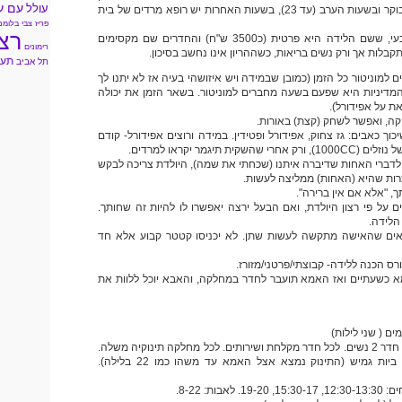
עם ע
עולל
במחלקה יש בשעות הבוקר ובשעות הערב (עד 23), בשעות האחרות יש רופא מרדים של בית
פריז
צבי בלומנ
רצ
יש גם מרכז ללידה טבעי, ששם הלידה היא פרטית (כ3500 ש"ח) והחדרים שם מקסימים
רימונים
קבלות אך ורק נשים בריאות, כשההריון אינו נחשב בסיכון.
תעל
תל אביב
ם למוניטור כל הזמן (כמובן שבמידה ויש איזושהי בעיה אז לא יתנו לך
והמדיניות היא שפעם בשעה מחברים למוניטור. בשאר הזמן את יכולה
ת על אפידורל).
קה, ואפשר לשחק (קצת) באורות.
וך כאבים: גז צחוק, אפידורל ופטידין. במידה ורוצים אפידורל- קודם
קית תיגמר יקראו למרדים.
 ולדברי האחות שדיברה איתנו (שכחתי את שמה), היולדת צריכה לבקש
מרות שהיא (האחות) ממליצה לעשות.
, "אלא אם אין ברירה".
על פי רצון היולדת, ואם הבעל ירצה יאפשרו לו להיות זה שחותך.
הלידה.
אים שהאישה מתקשה לעשות שתן. לא יכניסו קטטר קבוע אלא חד
רס הכנה ללידה- קבוצתי/פרטני/מזורז.
 כשעתיים ואז האמא תועבר לחדר במחלקה, והאבא יוכל ללוות את
ם ( שני לילות)
יש שלוש מחלקות. בכל חדר 2 נשים. לכל חדר מקלחת ושירותים. לכל מחלקה תינוקיה משלה.
מחלקה א'-ב' היא עם ביות גמיש (התינוק נמצא אצל האמא עד משהו כמו 22 בלילה).
בות: 8-22.