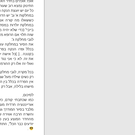
אוכל אוכלים בחדר האו
התינוק נמצא רוב שעות
כל יום יש יועצת הנקה ו
במחלקות א' וב' יש הד
כששאלו מה קורה אם 
במחלקת יולדות במסדר
בייבי" (כדי שלא יהיה
שזה תלוי אם הרופא מ
לגבי מחלקה ג':
את הסיור במחלקה עשת
בכלל ופרו הנקה בפרט
בקטנה…[..]כל אישה י
את זה. לא כי אני נג
ואולי זה אלו רק ההורמ
בכל מקרה, לגבי מחלקת
רק נשים שילדו מעל שבוע 37, ותינוקות מעל משקל 2400 יכולים להיו
אין הפרדה בכלל בין ה
מישהו בלילה, אבל רק 
לסיכום,
כמו שכתבתי קודם, כ
אוריינטציה חרדית מוב
מלבד בסיור המודרך גם
והשרה הרבה אווירה של 
מהחדר המוצע בעין כר
יודעים כבר הכל", התח
.