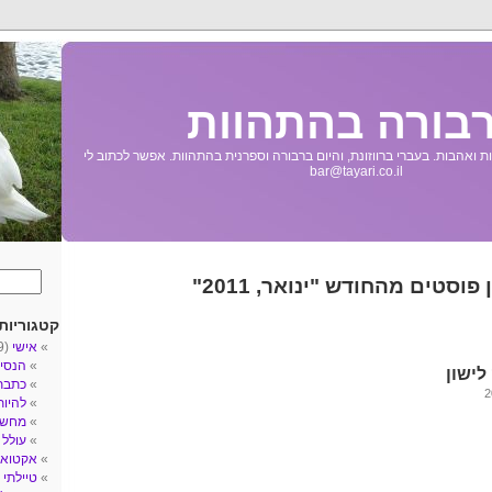
בורה בהתהוות
 ואהבות. בעברי ברווזונת, והיום ברבורה וספרנית בהתהוות. אפשר לכתוב לי
bar@tayari.co.il
 פוסטים מהחודש "ינואר, 2011"
קטגוריות
אישי
(89)
הנסי
ישון
כתבת
להיו
מחשב
עולל
3)
אקטואל
טיילתי
5)