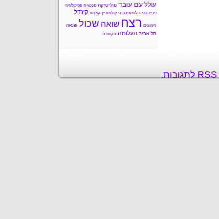
עם עובד
עולל
פוליטיקה
פנטזיה
פסיכולוגיה
קינדל
פריז
צבי בלומנפרוכט
קולומביין
קולנוע
רצח
שכול
שואה
שנאה
רימונים
תעלומה
תל אביב
תקשורת
ת
.