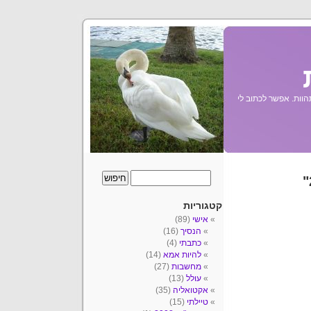
הוות. אפשר לכתוב לי
קטגוריות
אישי
(89)
הנסיך
(16)
כתבתי
(4)
להיות אמא
(14)
מחשבות
(27)
עולל
(13)
אקטואליה
(35)
טיילתי
(15)