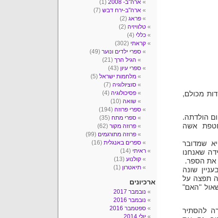
ארה"ב- 2008
(1)
ארה"ב-ירח דבש
(7)
פראג
(2)
טלוויזיה
(2)
כללי
(4)
קראתי
(302)
ספרי ילדים ונוער
(49)
הגיל הרך
(21)
ספרי עיון
(43)
מלחמות ישראל
(5)
סוציולוגיה
(7)
פסיכולוגיה
(4)
ות מכולם,
שואה
(10)
ספרי פרוזה
(194)
ם הולדתה.
ספרי מתח
(35)
חטפת אשה
פרוזה מקור
(62)
פרוזה מתורגמים
(99)
ספרים באנגלית
(16)
א שמדובר
ראיתי
(14)
ידה שאנחנו
קולנוע
(13)
 את הספר.
תיאטרון
(1)
ניין שונה
ה תפצה על
ארכיונים
אול "האם"
נובמבר 2017
נובמבר 2016
ספטמבר 2016
רה להסתיר
יולי 2014