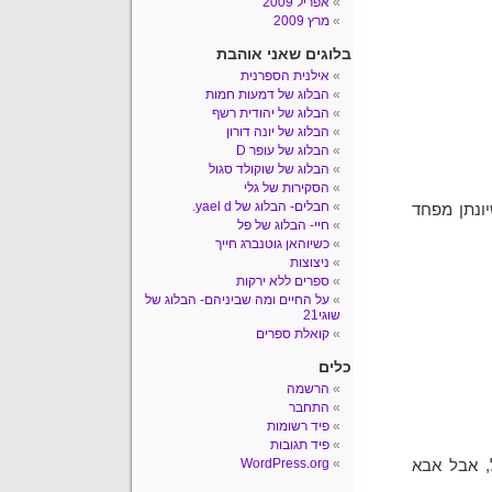
אפריל 2009
מרץ 2009
בלוגים שאני אוהבת
אילנית הספרנית
הבלוג של דמעות חמות
הבלוג של יהודית רשף
הבלוג של יונה דורון
הבלוג של עופר D
הבלוג של שוקולד סגול
הסקירות של גלי
חבלים- הבלוג של yael d.
ונתן מפחד
חיי- הבלוג של פל
כשיוהאן גוטנברג חייך
ניצוצות
ספרים ללא ירקות
על החיים ומה שביניהם- הבלוג של
שוגי21
קואלת ספרים
כלים
הרשמה
התחבר
פיד רשומות
פיד תגובות
WordPress.org
, אבל אבא