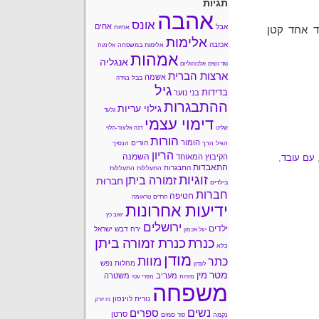
תגיות
אהבה
אונס
אחים
אבל
אחיות
ד אחד קטן
אלימות
אכזבה
אלימות במשפחה
אלימות
אמהות
אנגליה
נגד נשים
אלכוהוליזם
ארצות הברית
אשמה
בבל
בגידה
גיל
בדידות
בני נוער
ההתבגרות
גילוי עריות
גלעד
דימוי עצמי
שליט
דנה אלעזר-הלוי
הורות
הומור
הורים
הגיל הרך
הנסיך
הריון
השמנה
עם עובד
,
הקיבוץ המאוחד
התאבדות
התבגרות
התעללות
התעללות
זוגיות
זמורה ביתן
חברוּת
בילדים
חברות
חטיפה
חרדים
טראומה
ידיעות אחרונות
יואב כץ
ירושלים
ילדים
ירח דבש
ישראל
יעל אכמון
כנרת זמורה ביתן
כנרת
כלא
מודן
מוות
כתר
מחלות נפש
לונדון
מטר
מין
מעריב
משטרה
מיניות
מפרי עטי
משפחה
נורית לוינסון
ניו יורק
נשים
ספרים
סרטן
נקמה
סמים
סוד