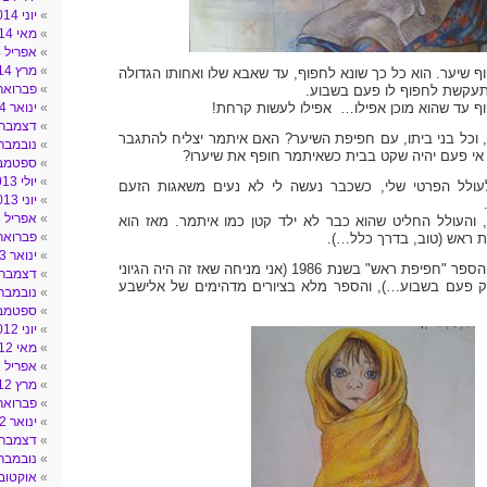
יוני 2014
מאי 2014
אפריל 2014
מרץ 2014
 שיער. הוא כל כך שונא לחפוף, עד שאבא שלו ואחותו הגדולה
פברואר 014
עקשת לחפוף לו פעם בשבוע.
וף עד שהוא מוכן אפילו… אפילו לעשות קרחת!
ינואר 2014
דצמבר 013
 וכל בני ביתו, עם חפיפת השיער? האם איתמר יצליח להתגבר
נובמבר 013
י פעם יהיה שקט בבית כשאיתמר חופף את שיערו?
ספטמבר 3
יולי 2013
ולל הפרטי שלי, כשכבר נעשה לי לא נעים משאגות הזעם
יוני 2013
אפריל 2013
והעולל החליט שהוא כבר לא ילד קטן כמו איתמר. מאז הוא
פברואר 013
 ראש (טוב, בדרך כלל…).
ינואר 2013
אורי אורלב כתב את הספר "חפיפת ראש" בשנת 1986 (אני מניחה שאז זה היה הגיוני
דצמבר 012
ק פעם בשבוע…), והספר מלא בציורים מדהימים של אלישבע
נובמבר 012
ספטמבר 2
יוני 2012
מאי 2012
אפריל 2012
מרץ 2012
פברואר 012
ינואר 2012
דצמבר 011
נובמבר 011
אוקטובר 11