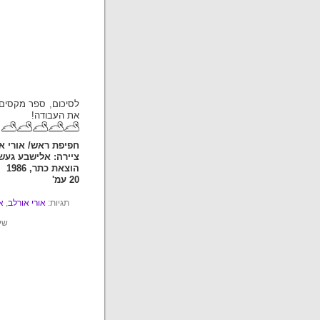
לסיכום, ספר מקסים 
את העבודה!
חפיפת ראש/ אורי א
ציירה: אלישבע געש
הוצאת כתר, 1986
20 עמ'
תגיות:
אורי אורלב
,
א
שיי