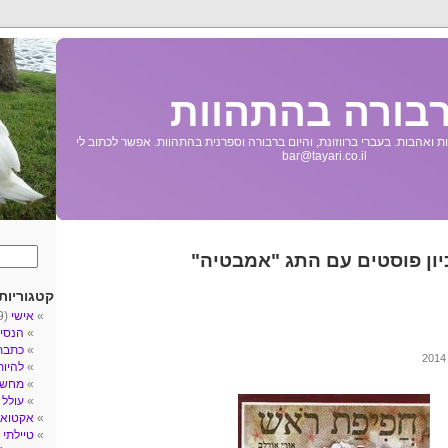
בורה בהתהוות
 ואהבות. בעברי ברווזונת, והיום ברבורה וספרנית בהתהוות. אפשר לכתוב לי
bar@tayari.co.il
יון פוסטים עם התג "אמבטיה"
קטגוריות
אישי
(89)
הנסי
כתבת
להיו
מחשב
עולל
3)
אקטואל
טיילתי
5)