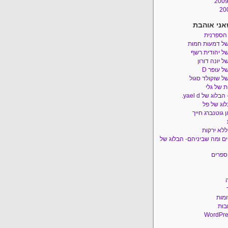
אני אוהבת
 הספרנית
של דמעות חמות
ל יהודית רשף
ל יונה דורון
ל עופר D
ל שוקולד סגול
 של גלי
לוג של yael d.
לוג של פל
 גוטנברג חייך
ללא ירקות
ם ומה שביניהם- הבלוג של
ספרים
ומות
בות
WordPre