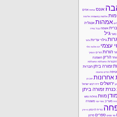
בה
אונס
אחים
אחיות
מות
אלימות במשפחה
אלימות
אמהות
אנגליה
יזם
רית
אשמה
בבל
בגידה
גיל
נוער
רות
גילוי עריות
גלעד
י עצמי
דנה אלעזר-הלוי
הורות
ור
הורים
הנסיך
הריון
השמנה
וחד
תבגרות
התעללות
התעללות
ות
זמורה ביתן
חברוּת
טיפה
חרדים
טראומה
 אחרונות
יואב כץ
ירושלים
ירח דבש
ישראל
ון
כנרת זמורה ביתן
ודן
מוות
מחלות נפש
מעריב
משטרה
ניות
מפרי עטי
חה
נורית לוינסון
ניו יורק
ספרים
סרטן
סמים
סוד