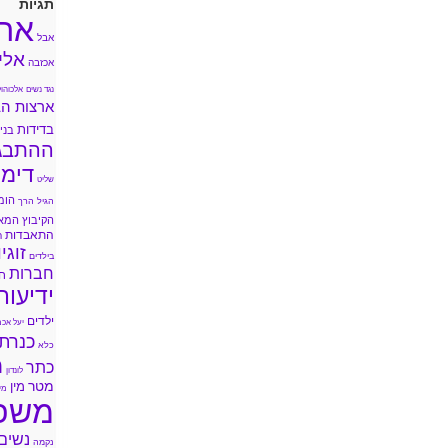
תגיות
אה
אבל
אלי
אכזבה
נגד נשים
אלכוהול
ארצות הב
בדידות
בני 
ההתבג
דימו
שליט
הומ
הגיל הרך
הקיבוץ המא
התאבדות
ה
זוגי
בילדים
חברות
ח
ידיעות
ילדים
יעל אכמ
כנרת
כלא
מ
כתר
לונדון
מטר
מין
מי
משפ
נשים
נקמה