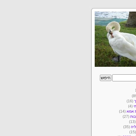
ך
(16)
י
(4)
ת אמא
(14)
ות
(27)
(1
יה
(35)
(1