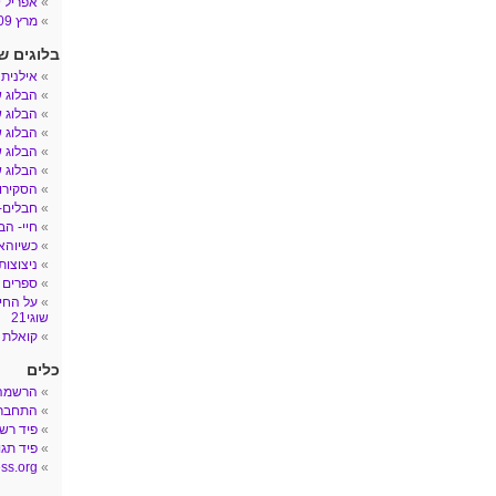
אפריל 2009
מרץ 2009
בלוגים ש
אילנית
הבלוג 
הבלוג ש
הבלוג ש
הבלוג ש
הבלוג ש
הסקירות
חבלים- הב
חיי- הב
כשיוהאן
ניצוצות
ספרים 
על החיי
שוגי21
קואלת 
כלים
הרשמה
התחבר
פיד רש
פיד תגו
ss.org