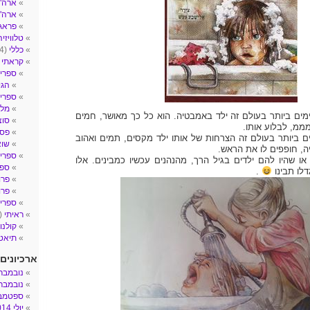
ארה"ב- 
ארה"
פראג
טלוויזיה
כללי
(4)
קראתי
2)
ספרי 
הגי
ספרי ע
מלח
ם ביותר בעולם זה ילד באמבטיה. הוא כל כך מאושר, חמים
סוצ
מ, לבלוע אותו.
פסי
ם ביותר בעולם זה הצרחות של אותו ילד מקסים, תמים ואהוב
שו
ה, חופפים לו את הראש.
ספרי 
ו שהיו להם ילדים בגיל הרך, מהנהנים עכשיו כמבינים. אלו
ספר
לו תבינו
.
פרו
פרו
ספרים
ראיתי
(14)
קולנו
תיאטר
ארכיונים
נובמבר 017
נובמבר 016
ספטמבר 6
יולי 2014