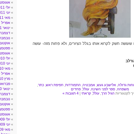
אוגוסט 011
יולי 2011
יוני 2011
מאי 2011
אפריל 2011
ינואר 2011
דצמבר 010
נובמבר 010
אוקטובר 10
שעושה חשק לקרוא אותו בגלל הציורים, ולא פחות מזה- עושה
ספטמבר 0
אוגוסט 010
יולי 2010
ורלב
יוני 2010
מאי 2010
אפריל 2010
מרץ 2010
פברואר 010
חות גדולה
,
אלישבע געש
,
אמבטיה
,
התמודדות
,
חפיפת ראש
,
כתר
,
ינואר 2010
משפחה
,
ספר לפני השינה
,
עולל
,
פחדים
ך לקטגוריות
הגיל הרך
,
עולל
,
קראתי
|
4 תגובות »
דצמבר 009
נובמבר 009
אוקטובר 09
ספטמבר 9
אוגוסט 009
יולי 2009
יוני 2009
מאי 2009