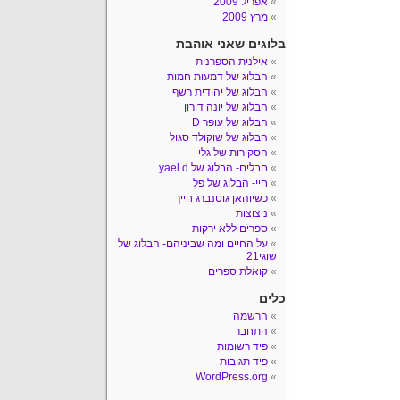
אפריל 2009
מרץ 2009
בלוגים שאני אוהבת
אילנית הספרנית
הבלוג של דמעות חמות
הבלוג של יהודית רשף
הבלוג של יונה דורון
הבלוג של עופר D
הבלוג של שוקולד סגול
הסקירות של גלי
חבלים- הבלוג של yael d.
חיי- הבלוג של פל
כשיוהאן גוטנברג חייך
ניצוצות
ספרים ללא ירקות
על החיים ומה שביניהם- הבלוג של
שוגי21
קואלת ספרים
כלים
הרשמה
התחבר
פיד רשומות
פיד תגובות
WordPress.org