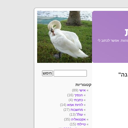
הוות. אפשר לכתוב לי
נה"
קטגוריות
אישי
(89)
הנסיך
(16)
כתבתי
(4)
להיות אמא
(14)
מחשבות
(27)
עולל
(13)
אקטואליה
(35)
טיילתי
(15)