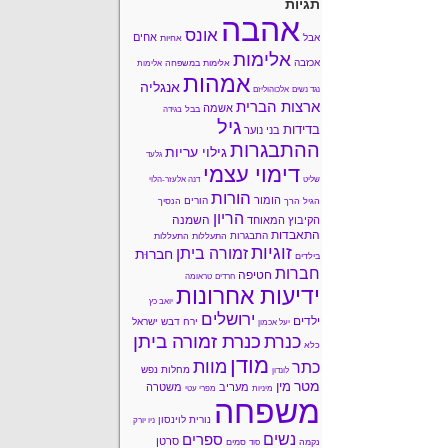
תגיות
אהבה
אונס
אחים
אבל
אחיות
אלימות
אכזבה
אלימות במשפחה
אלימות
אמהות
אנגליה
נגד נשים
אלכוהוליזם
ארצות הברית
אשמה
בבל
בגידה
גיל
בדידות
בני נוער
ההתבגרות
גילוי עריות
גלעד
דימוי עצמי
שליט
דנה אלעזר-הלוי
הורות
הומור
הורים
הגיל הרך
הנסיך
הריון
השמנה
הקיבוץ המאוחד
התאבדות
התבגרות
התעללות
התעללות
זוגיות
זמורה ביתן
חברוּת
בילדים
חברות
חטיפה
חרדים
טראומה
ידיעות אחרונות
יואב כץ
ירושלים
ילדים
ירח דבש
ישראל
יעל אכמון
כנרת זמורה ביתן
כנרת
כלא
מודן
מוות
כתר
מחלות נפש
לונדון
מטר
מין
מעריב
משטרה
מיניות
מפרי עטי
משפחה
נורית לוינסון
ניו יורק
נשים
ספרים
סרטן
נקמה
סמים
סוד