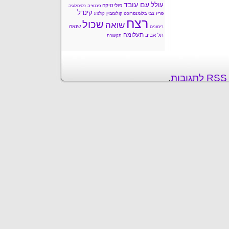
עם עובד
עולל
פוליטיקה
פנטזיה
פסיכולוגיה
קינדל
פריז
צבי בלומנפרוכט
קולומביין
קולנוע
רצח
שכול
שואה
שנאה
רימונים
תעלומה
תל אביב
תקשורת
ת
.