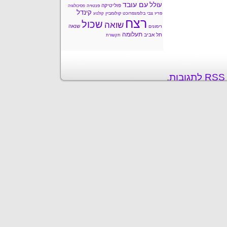
עם עובד
עולל
פוליטיקה
פנטזיה
פסיכולוגיה
קינדל
פריז
צבי בלומנפרוכט
קולומביין
קולנוע
רצח
שכול
שואה
שנאה
רימונים
תעלומה
תל אביב
תקשורת
ת
.