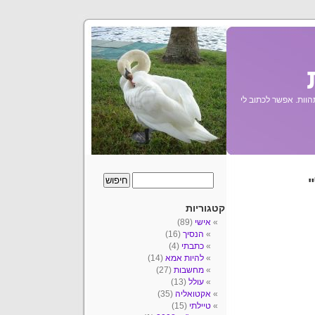
הוות. אפשר לכתוב לי
"
קטגוריות
אישי
(89)
הנסיך
(16)
כתבתי
(4)
להיות אמא
(14)
מחשבות
(27)
עולל
(13)
אקטואליה
(35)
טיילתי
(15)