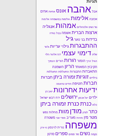
תגיות
אהבה
אונס
אחים
אבל
אחיות
אלימות
אכזבה
אלימות במשפחה
אלימות
אמהות
אנגליה
נגד נשים
אלכוהוליזם
ארצות הברית
אשמה
בבל
בגידה
גיל
בדידות
בני נוער
ההתבגרות
גילוי עריות
גלעד
דימוי עצמי
שליט
דנה אלעזר-הלוי
הורות
הומור
הורים
הגיל הרך
הנסיך
הריון
השמנה
הקיבוץ המאוחד
התאבדות
התבגרות
התעללות
התעללות
זוגיות
זמורה ביתן
חברוּת
בילדים
חברות
חטיפה
חרדים
טראומה
ידיעות אחרונות
יואב כץ
ירושלים
ילדים
ירח דבש
ישראל
יעל אכמון
כנרת זמורה ביתן
כנרת
כלא
מודן
מוות
כתר
מחלות נפש
לונדון
מטר
מין
מעריב
משטרה
מיניות
מפרי עטי
משפחה
נורית לוינסון
ניו יורק
נשים
ספרים
סרטן
נקמה
סמים
סוד