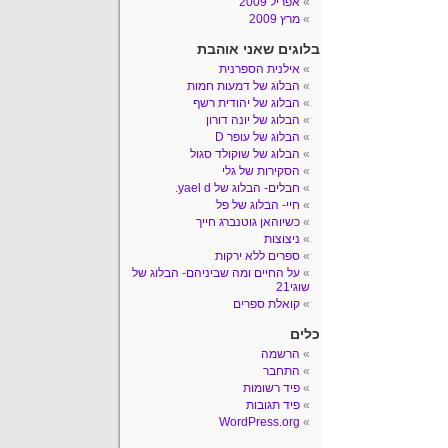
אפריל 2009
מרץ 2009
בלוגים שאני אוהבת
אילנית הספרנית
הבלוג של דמעות חמות
הבלוג של יהודית רשף
הבלוג של יונה דורון
הבלוג של עופר D
הבלוג של שוקולד סגול
הסקירות של גלי
חבלים- הבלוג של yael d.
חיי- הבלוג של פל
כשיוהאן גוטנברג חייך
ניצוצות
ספרים ללא ירקות
על החיים ומה שביניהם- הבלוג של
שוגי21
קואלת ספרים
כלים
הרשמה
התחבר
פיד רשומות
פיד תגובות
WordPress.org