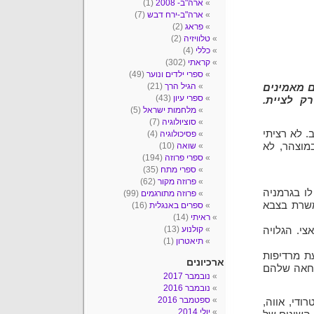
ארה"ב- 2008
(1)
ארה"ב-ירח דבש
(7)
פראג
(2)
טלוויזיה
(2)
כללי
(4)
קראתי
(302)
ספרי ילדים ונוער
(49)
הגיל הרך
(21)
ם מאמינים
ספרי עיון
(43)
ק לציית.
מלחמות ישראל
(5)
סוציולוגיה
(7)
. לא רציתי
פסיכולוגיה
(4)
במוצהר, לא
שואה
(10)
ספרי פרוזה
(194)
ספרי מתח
(35)
פרוזה מקור
(62)
לו בגרמניה
פרוזה מתורגמים
(99)
שמשרת בצבא
ספרים באנגלית
(16)
ראיתי
(14)
קולנוע
(13)
י. הגלויה
תיאטרון
(1)
ת מרדיפות
ארכיונים
מחאה שלהם
נובמבר 2017
נובמבר 2016
ספטמבר 2016
ודי, אווה,
יולי 2014