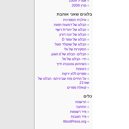
אפריל 2009
מרץ 2009
בלוגים שאני אוהבת
אילנית הספרנית
הבלוג של דמעות חמות
הבלוג של יהודית רשף
הבלוג של יונה דורון
הבלוג של עופר D
הבלוג של שוקולד סגול
הסקירות של גלי
חבלים- הבלוג של yael d.
חיי- הבלוג של פל
כשיוהאן גוטנברג חייך
ניצוצות
ספרים ללא ירקות
על החיים ומה שביניהם- הבלוג של
שוגי21
קואלת ספרים
כלים
הרשמה
התחבר
פיד רשומות
פיד תגובות
WordPress.org