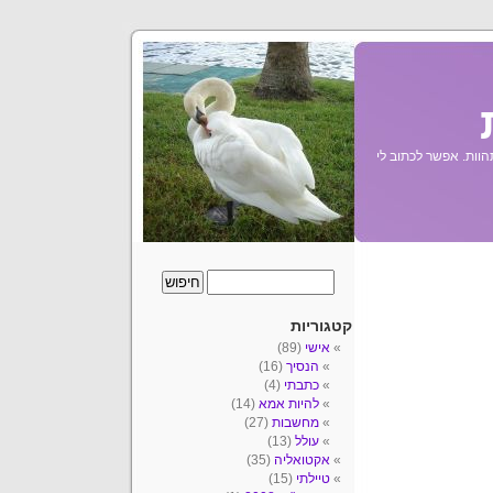
הוות. אפשר לכתוב לי
קטגוריות
אישי
(89)
הנסיך
(16)
כתבתי
(4)
להיות אמא
(14)
מחשבות
(27)
עולל
(13)
אקטואליה
(35)
טיילתי
(15)