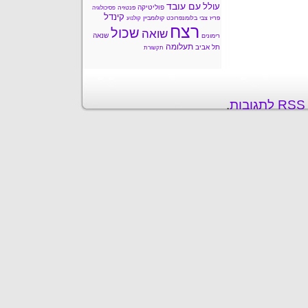
עם עובד
עולל
פוליטיקה
פנטזיה
פסיכולוגיה
קינדל
פריז
צבי בלומנפרוכט
קולומביין
קולנוע
רצח
שכול
שואה
שנאה
רימונים
תעלומה
תל אביב
תקשורת
ת
.