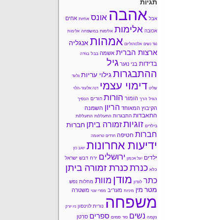
תגיות
אהבה
אונס
אחים
אבל
אחיות
אלימות
אכזבה
אלימות במשפחה
אלימות
אמהות
אנגליה
נגד נשים
אלכוהוליזם
ארצות הברית
אשמה
בבל
בגידה
גיל
בדידות
בני נוער
ההתבגרות
גילוי עריות
גלעד
דימוי עצמי
שליט
דנה אלעזר-הלוי
הורות
הומור
הורים
הגיל הרך
הנסיך
הריון
השמנה
הקיבוץ המאוחד
התאבדות
התבגרות
התעללות
התעללות
זוגיות
זמורה ביתן
חברוּת
בילדים
חברות
חטיפה
חרדים
טראומה
ידיעות אחרונות
יואב כץ
ירושלים
ילדים
ירח דבש
ישראל
יעל אכמון
כנרת זמורה ביתן
כנרת
כלא
מודן
מוות
כתר
מחלות נפש
לונדון
מטר
מין
מעריב
משטרה
מיניות
מפרי עטי
משפחה
נורית לוינסון
ניו יורק
נשים
ספרים
סרטן
נקמה
סמים
סוד