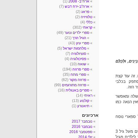
ארה"ב- 2008
(1)
ארה"ב-ירח דבש
(7)
פראג
(2)
טלוויזיה
(2)
כללי
(4)
קראתי
(302)
ספרי ילדים ונוער
(49)
הגיל הרך
(21)
ספרי עיון
(43)
מלחמות ישראל
(5)
סוציולוגיה
(7)
פסיכולוגיה
(4)
ְנִים, וּלְכֻלָּם
שואה
(10)
ספרי פרוזה
(194)
ספרי מתח
(35)
. זה עוד קצת
פרוזה מקור
(62)
סתפק בכלבי
פרוזה מתורגמים
(99)
 הזה.
ספרים באנגלית
(16)
ראיתי
(14)
שלה ומאפשר
קולנוע
(13)
אין הנאה כמו
תיאטרון
(1)
ארכיונים
 ספארי נוסח
נובמבר 2017
נובמבר 2016
לגבי הגיל המומלץ- על כריכת הספר כתובה אזהרה שהוא מיועד לילדים מעל גיל 3
ספטמבר 2016
לילדים מגיל
יולי 2014