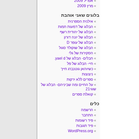
אפריל 2009
מרץ 2009
בלוגים שאני אוהבת
אילנית הספרנית
הבלוג של דמעות חמות
הבלוג של יהודית רשף
הבלוג של יונה דורון
הבלוג של עופר D
הבלוג של שוקולד סגול
הסקירות של גלי
חבלים- הבלוג של yael d.
חיי- הבלוג של פל
כשיוהאן גוטנברג חייך
ניצוצות
ספרים ללא ירקות
על החיים ומה שביניהם- הבלוג של
שוגי21
קואלת ספרים
כלים
הרשמה
התחבר
פיד רשומות
פיד תגובות
WordPress.org