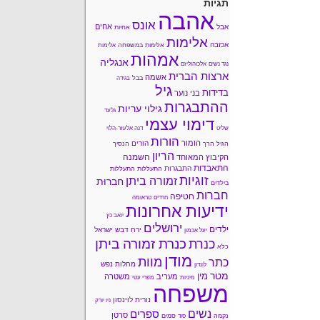
תגיות
אהבה
אונס
אחים
אבל
אחיות
אלימות
אכזבה
אלימות במשפחה
אלימות
אמהות
אנגליה
נגד נשים
אלכוהוליזם
ארצות הברית
אשמה
בבל
בגידה
גיל
בדידות
בני נוער
ההתבגרות
גילוי עריות
גלעד
דימוי עצמי
שליט
דנה אלעזר-הלוי
הורות
הומור
הורים
הגיל הרך
הנסיך
הריון
השמנה
הקיבוץ המאוחד
התאבדות
התבגרות
התעללות
התעללות
זוגיות
זמורה ביתן
חברוּת
בילדים
חברות
חטיפה
חרדים
טראומה
ידיעות אחרונות
יואב כץ
ירושלים
ילדים
ירח דבש
ישראל
יעל אכמון
כנרת זמורה ביתן
כנרת
כלא
מודן
מוות
כתר
מחלות נפש
לונדון
מטר
מין
מעריב
משטרה
מיניות
מפרי עטי
משפחה
נורית לוינסון
ניו יורק
נשים
ספרים
סרטן
נקמה
סמים
סוד