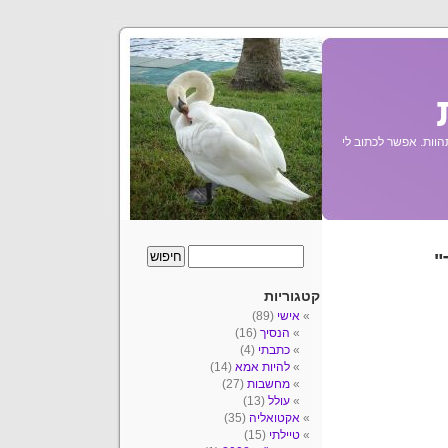
הוות. אפשר לכתוב לי
"
קטגוריות
אישי
(89)
הנסיך
(16)
כתבתי
(4)
להיות אמא
(14)
מחשבות
(27)
עולל
(13)
אקטואליה
(35)
טיילתי
(15)