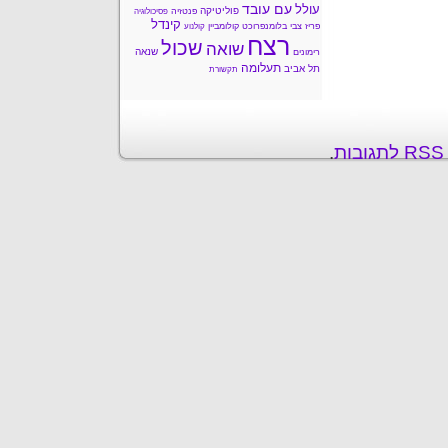
עם עובד
עולל
פוליטיקה
פנטזיה
פסיכולוגיה
קינדל
פריז
צבי בלומנפרוכט
קולומביין
קולנוע
רצח
שכול
שואה
שנאה
רימונים
תעלומה
תל אביב
תקשורת
ת
.