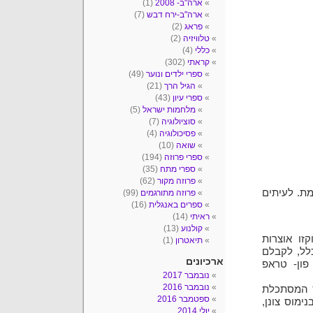
ארה"ב- 2008
(1)
ארה"ב-ירח דבש
(7)
פראג
(2)
טלוויזיה
(2)
כללי
(4)
קראתי
(302)
ספרי ילדים ונוער
(49)
הגיל הרך
(21)
ספרי עיון
(43)
מלחמות ישראל
(5)
סוציולוגיה
(7)
פסיכולוגיה
(4)
שואה
(10)
ספרי פרוזה
(194)
ספרי מתח
(35)
פרוזה מקור
(62)
מת. לעיתים
פרוזה מתורגמים
(99)
ספרים באנגלית
(16)
ראיתי
(14)
קולנוע
(13)
זו אוצרות
תיאטרון
(1)
לל, לקבלם
ארכיונים
ון- טראפ
נובמבר 2017
נובמבר 2016
ץ המסתכלת
ספטמבר 2016
מוס צונן,
יולי 2014