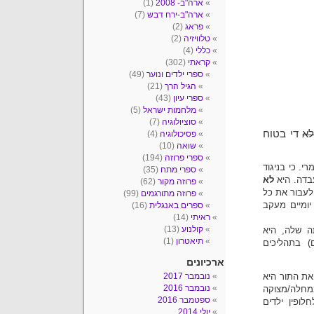
ארה"ב- 2008
(1)
ארה"ב-ירח דבש
(7)
פראג
(2)
טלוויזיה
(2)
כללי
(4)
קראתי
(302)
ספרי ילדים ונוער
(49)
הגיל הרך
(21)
ספרי עיון
(43)
מלחמות ישראל
(5)
סוציולוגיה
(7)
א
די בטוח
פסיכולוגיה
(4)
שואה
(10)
ספרי פרוזה
(194)
. כי בניגוד
ספרי מתח
(35)
בדה. היא
לא
פרוזה מקור
(62)
עבור את כל
פרוזה מתורגמים
(99)
יומיים מעקב
ספרים באנגלית
(16)
ראיתי
(14)
קולנוע
(13)
 שלה, היא
תיאטרון
(1)
) בתהליכים
ארכיונים
את התור היא
נובמבר 2017
נובמבר 2016
ממחלה/מצוקה
ספטמבר 2016
לופין ילדים
יולי 2014