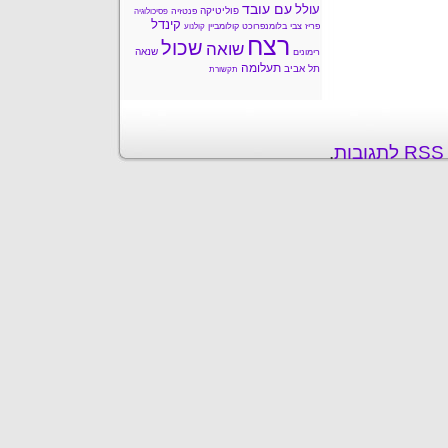
עם עובד
עולל
פוליטיקה
פנטזיה
פסיכולוגיה
קינדל
פריז
צבי בלומנפרוכט
קולומביין
קולנוע
רצח
שכול
שואה
שנאה
רימונים
תעלומה
תל אביב
תקשורת
ת
.