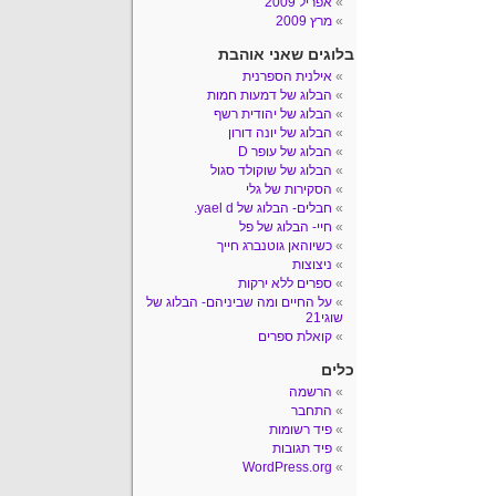
אפריל 2009
מרץ 2009
בלוגים שאני אוהבת
אילנית הספרנית
הבלוג של דמעות חמות
הבלוג של יהודית רשף
הבלוג של יונה דורון
הבלוג של עופר D
הבלוג של שוקולד סגול
הסקירות של גלי
חבלים- הבלוג של yael d.
חיי- הבלוג של פל
כשיוהאן גוטנברג חייך
ניצוצות
ספרים ללא ירקות
על החיים ומה שביניהם- הבלוג של
שוגי21
קואלת ספרים
כלים
הרשמה
התחבר
פיד רשומות
פיד תגובות
WordPress.org