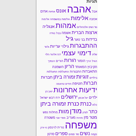
תגיות
אהבה
אונס
אחים
אבל
אחיות
אלימות
אכזבה
אלימות במשפחה
אלימות
אמהות
אנגליה
נגד נשים
אלכוהוליזם
ארצות הברית
אשמה
בבל
בגידה
גיל
בדידות
בני נוער
ההתבגרות
גילוי עריות
גלעד
דימוי עצמי
שליט
דנה אלעזר-הלוי
הורות
הומור
הורים
הגיל הרך
הנסיך
הריון
השמנה
הקיבוץ המאוחד
התאבדות
התבגרות
התעללות
התעללות
זוגיות
זמורה ביתן
חברוּת
בילדים
חברות
חטיפה
חרדים
טראומה
ידיעות אחרונות
יואב כץ
ירושלים
ילדים
ירח דבש
ישראל
יעל אכמון
כנרת זמורה ביתן
כנרת
כלא
מודן
מוות
כתר
מחלות נפש
לונדון
מטר
מין
מעריב
משטרה
מיניות
מפרי עטי
משפחה
נורית לוינסון
ניו יורק
נשים
ספרים
סרטן
נקמה
סמים
סוד