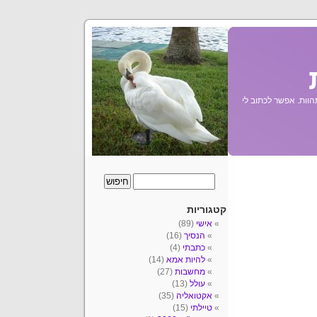
הוות. אפשר לכתוב לי
קטגוריות
אישי
(89)
הנסיך
(16)
כתבתי
(4)
להיות אמא
(14)
מחשבות
(27)
עולל
(13)
אקטואליה
(35)
טיילתי
(15)