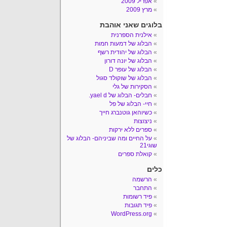
אפריל 2009
מרץ 2009
בלוגים שאני אוהבת
אילנית הספרנית
הבלוג של דמעות חמות
הבלוג של יהודית רשף
הבלוג של יונה דורון
הבלוג של עופר D
הבלוג של שוקולד סגול
הסקירות של גלי
חבלים- הבלוג של yael d.
חיי- הבלוג של פל
כשיוהאן גוטנברג חייך
ניצוצות
ספרים ללא ירקות
על החיים ומה שביניהם- הבלוג של
שוגי21
קואלת ספרים
כלים
הרשמה
התחבר
פיד רשומות
פיד תגובות
WordPress.org