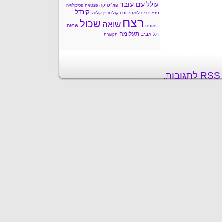
עם עובד
עולל
פוליטיקה
פנטזיה
פסיכולוגיה
קינדל
פריז
צבי בלומנפרוכט
קולומביין
קולנוע
רצח
שכול
שואה
שנאה
רימונים
תעלומה
תל אביב
תקשורת
ת
.