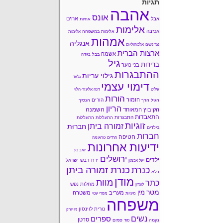
תגיות
אהבה
אונס
אחים
אבל
אחיות
אלימות
אכזבה
אלימות במשפחה
אלימות
אמהות
אנגליה
נגד נשים
אלכוהוליזם
ארצות הברית
אשמה
בבל
בגידה
גיל
בדידות
בני נוער
ההתבגרות
גילוי עריות
גלעד
דימוי עצמי
שליט
דנה אלעזר-הלוי
הורות
הומור
הורים
הגיל הרך
הנסיך
הריון
השמנה
הקיבוץ המאוחד
התאבדות
התבגרות
התעללות
התעללות
זוגיות
זמורה ביתן
חברוּת
בילדים
חברות
חטיפה
חרדים
טראומה
ידיעות אחרונות
יואב כץ
ירושלים
ילדים
ירח דבש
ישראל
יעל אכמון
כנרת זמורה ביתן
כנרת
כלא
מודן
מוות
כתר
מחלות נפש
לונדון
מטר
מין
מעריב
משטרה
מיניות
מפרי עטי
משפחה
נורית לוינסון
ניו יורק
נשים
ספרים
סרטן
נקמה
סמים
סוד