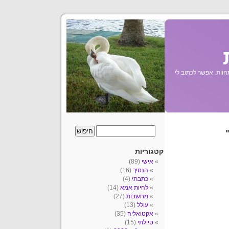
הוות. אפשר לכתוב לי
קטגוריות
אישי
(89)
הנסיך
(16)
כתבתי
(4)
להיות אמא
(14)
מחשבות
(27)
עולל
(13)
אקטואליה
(35)
טיילתי
(15)