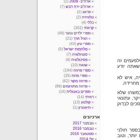
ארה"ב- 2008
(1)
ארה"ב-ירח דבש
(7)
פראג
(2)
טלוויזיה
(2)
כללי
(4)
קראתי
(302)
ספרי ילדים ונוער
(49)
הגיל הרך
(21)
ספרי עיון
(43)
מלחמות ישראל
(5)
סוציולוגיה
(7)
פסיכולוגיה
(4)
לפעמים זה
שואה
(10)
שאתה יודע
ספרי פרוזה
(194)
ספרי מתח
(35)
ה, איש לא
פרוזה מקור
(62)
 מחרידה.
פרוזה מתורגמים
(99)
ספרים באנגלית
(16)
 במשהו שלא
ראיתי
(14)
קר, עתונאי
קולנוע
(13)
כים לבדוק
תיאטרון
(1)
ארכיונים
נובמבר 2017
נובמבר 2016
ספר חולני
ספטמבר 2016
ותר, וטוב
יולי 2014