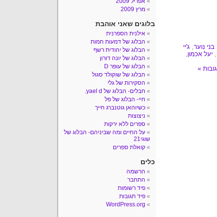
אפריל 2009
מרץ 2009
בלוגים שאני אוהבת
אילנית הספרנית
הבלוג של דמעות חמות
בני נוער
,
ג'יי
הבלוג של יהודית רשף
,
יעל אכמון
,
הבלוג של יונה דורון
הבלוג של עופר D
הבלוג של שוקולד סגול
הסקירות של גלי
חבלים- הבלוג של yael d.
חיי- הבלוג של פל
כשיוהאן גוטנברג חייך
ניצוצות
ספרים ללא ירקות
על החיים ומה שביניהם- הבלוג של
שוגי21
קואלת ספרים
כלים
הרשמה
התחבר
פיד רשומות
פיד תגובות
WordPress.org