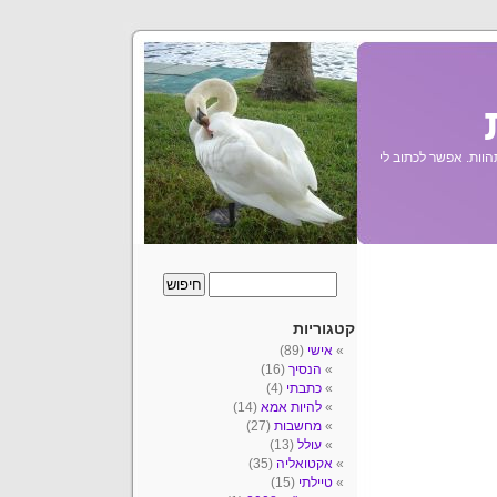
הוות. אפשר לכתוב לי
קטגוריות
אישי
(89)
הנסיך
(16)
כתבתי
(4)
להיות אמא
(14)
מחשבות
(27)
עולל
(13)
אקטואליה
(35)
טיילתי
(15)