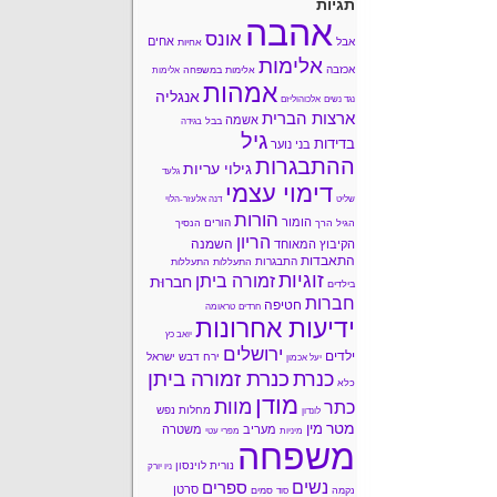
תגיות
אהבה
אונס
אחים
אבל
אחיות
אלימות
אכזבה
אלימות במשפחה
אלימות
אמהות
אנגליה
נגד נשים
אלכוהוליזם
ארצות הברית
אשמה
בבל
בגידה
גיל
בדידות
בני נוער
ההתבגרות
גילוי עריות
גלעד
דימוי עצמי
שליט
דנה אלעזר-הלוי
הורות
הומור
הורים
הגיל הרך
הנסיך
הריון
השמנה
הקיבוץ המאוחד
התאבדות
התבגרות
התעללות
התעללות
זוגיות
זמורה ביתן
חברוּת
בילדים
חברות
חטיפה
חרדים
טראומה
ידיעות אחרונות
יואב כץ
ירושלים
ילדים
ירח דבש
ישראל
יעל אכמון
כנרת זמורה ביתן
כנרת
כלא
מודן
מוות
כתר
מחלות נפש
לונדון
מטר
מין
מעריב
משטרה
מיניות
מפרי עטי
משפחה
נורית לוינסון
ניו יורק
נשים
ספרים
סרטן
נקמה
סמים
סוד