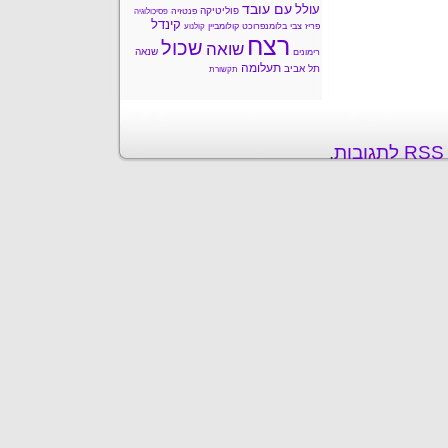
עם עובד
עולל
פוליטיקה
פנטזיה
פסיכולוגיה
קינדל
פריז
צבי בלומנפרוכט
קולומביין
קולנוע
רצח
שכול
שואה
שנאה
רימונים
תעלומה
תל אביב
תקשורת
ת
.