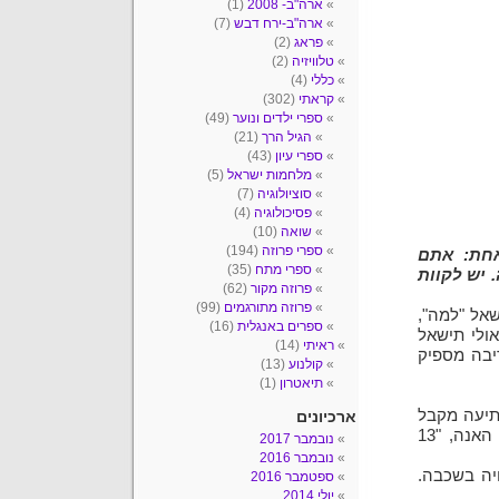
ארה"ב- 2008
(1)
ארה"ב-ירח דבש
(7)
פראג
(2)
טלוויזיה
(2)
כללי
(4)
קראתי
(302)
ספרי ילדים ונוער
(49)
הגיל הרך
(21)
ספרי עיון
(43)
מלחמות ישראל
(5)
סוציולוגיה
(7)
פסיכולוגיה
(4)
שואה
(10)
ספרי פרוזה
(194)
אחת: אתם
ספרי מתח
(35)
 יש לקוות
פרוזה מקור
(62)
פרוזה מתורגמים
(99)
שאל "למה",
ספרים באנגלית
(16)
ולי תישאל
ראיתי
(14)
יבה מספיק
קולנוע
(13)
תיאטרון
(1)
המפתיעה מקבל
ארכיונים
קליי ג'נסן חבילה ממנה. בחבילה יש 13 קלטות, או בלשון האנה, "13
נובמבר 2017
נובמבר 2016
יה בשכבה.
ספטמבר 2016
יולי 2014