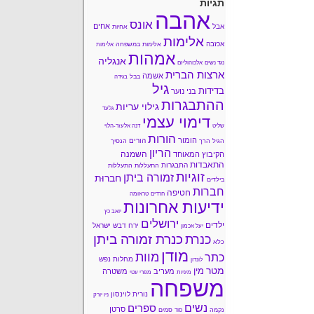
תגיות
אהבה
אונס
אחים
אבל
אחיות
אלימות
אכזבה
אלימות במשפחה
אלימות
אמהות
אנגליה
נגד נשים
אלכוהוליזם
ארצות הברית
אשמה
בבל
בגידה
גיל
בדידות
בני נוער
ההתבגרות
גילוי עריות
גלעד
דימוי עצמי
שליט
דנה אלעזר-הלוי
הורות
הומור
הורים
הגיל הרך
הנסיך
הריון
השמנה
הקיבוץ המאוחד
התאבדות
התבגרות
התעללות
התעללות
זוגיות
זמורה ביתן
חברוּת
בילדים
חברות
חטיפה
חרדים
טראומה
ידיעות אחרונות
יואב כץ
ירושלים
ילדים
ירח דבש
ישראל
יעל אכמון
כנרת זמורה ביתן
כנרת
כלא
מודן
מוות
כתר
מחלות נפש
לונדון
מטר
מין
מעריב
משטרה
מיניות
מפרי עטי
משפחה
נורית לוינסון
ניו יורק
נשים
ספרים
סרטן
נקמה
סמים
סוד