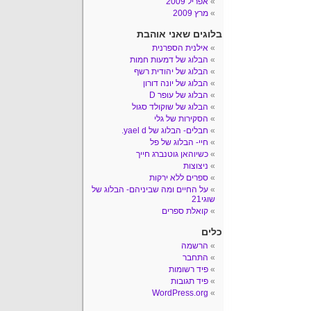
אפריל 2009
מרץ 2009
בלוגים שאני אוהבת
אילנית הספרנית
הבלוג של דמעות חמות
הבלוג של יהודית רשף
הבלוג של יונה דורון
הבלוג של עופר D
הבלוג של שוקולד סגול
הסקירות של גלי
חבלים- הבלוג של yael d.
חיי- הבלוג של פל
כשיוהאן גוטנברג חייך
ניצוצות
ספרים ללא ירקות
על החיים ומה שביניהם- הבלוג של
שוגי21
קואלת ספרים
כלים
הרשמה
התחבר
פיד רשומות
פיד תגובות
WordPress.org