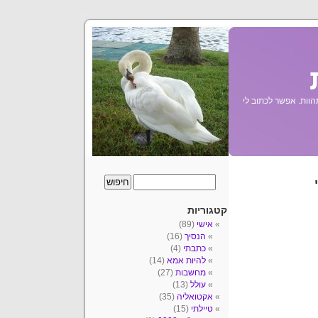
הוות. אפשר לכתוב לי
קטגוריות
אישי
(89)
הנסיך
(16)
כתבתי
(4)
להיות אמא
(14)
מחשבות
(27)
עולל
(13)
אקטואליה
(35)
טיילתי
(15)