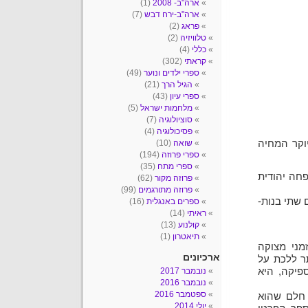
ארה"ב- 2008
(1)
ארה"ב-ירח דבש
(7)
פראג
(2)
טלוויזיה
(2)
כללי
(4)
קראתי
(302)
ספרי ילדים ונוער
(49)
הגיל הרך
(21)
ספרי עיון
(43)
מלחמות ישראל
(5)
סוציולוגיה
(7)
פסיכולוגיה
(4)
ד יוקר המחיה
שואה
(10)
ספרי פרוזה
(194)
ספרי מתח
(35)
חה יהודית
פרוזה מקור
(62)
פרוזה מתורגמים
(99)
 שתי בנות-
ספרים באנגלית
(16)
ראיתי
(14)
קולנוע
(13)
תיאטרון
(1)
מני מצוקה
ארכיונים
ר ללכת על
פיקה, היא
נובמבר 2017
נובמבר 2016
ספטמבר 2016
 חלם שהוא
יולי 2014