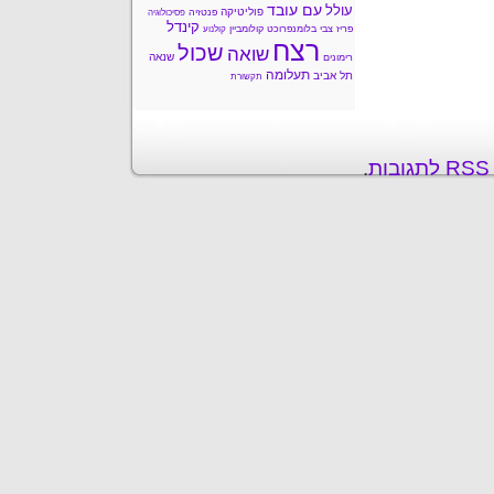
עם עובד
עולל
פוליטיקה
פנטזיה
פסיכולוגיה
קינדל
פריז
צבי בלומנפרוכט
קולומביין
קולנוע
רצח
שכול
שואה
שנאה
רימונים
תעלומה
תל אביב
תקשורת
ת
.