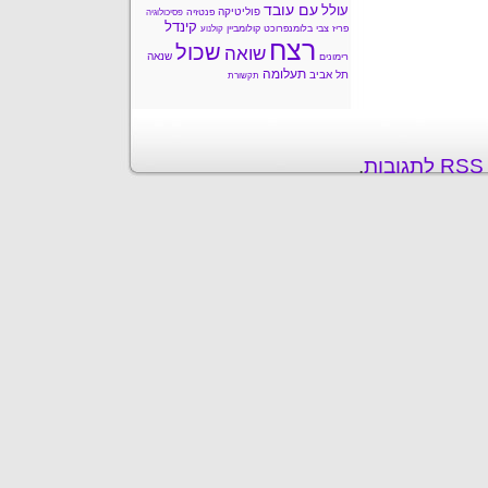
עם עובד
עולל
פוליטיקה
פנטזיה
פסיכולוגיה
קינדל
פריז
צבי בלומנפרוכט
קולומביין
קולנוע
רצח
שכול
שואה
שנאה
רימונים
תעלומה
תל אביב
תקשורת
ת
.