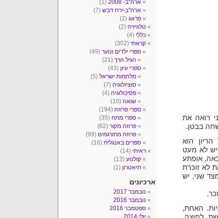
ארה"ב- 2008
(1)
ארה"ב-ירח דבש
(7)
פראג
(2)
טלוויזיה
(2)
כללי
(4)
קראתי
(302)
ספרי ילדים ונוער
(49)
הגיל הרך
(21)
ספרי עיון
(43)
מלחמות ישראל
(5)
סוציולוגיה
(7)
פסיכולוגיה
(4)
שואה
(10)
ספרי פרוזה
(194)
י רואה את
ספרי מתח
(35)
שחה בבטן.
פרוזה מקור
(62)
פרוזה מתורגמים
(99)
ריון הוא
ספרים באנגלית
(16)
יש לא מעט
ראיתי
(14)
באה, אופתע
קולנוע
(13)
ת לא זוכרת
תיאטרון
(1)
צד שני, יש
ארכיונים
נובמבר 2017
כר.
נובמבר 2016
ות. האחת,
ספטמבר 2016
שת, לחוצה,
יולי 2014