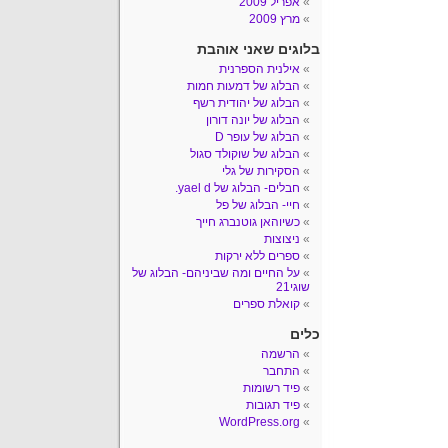
אפריל 2009
מרץ 2009
בלוגים שאני אוהבת
אילנית הספרנית
הבלוג של דמעות חמות
הבלוג של יהודית רשף
הבלוג של יונה דורון
הבלוג של עופר D
הבלוג של שוקולד סגול
הסקירות של גלי
חבלים- הבלוג של yael d.
חיי- הבלוג של פל
כשיוהאן גוטנברג חייך
ניצוצות
ספרים ללא ירקות
על החיים ומה שביניהם- הבלוג של
שוגי21
קואלת ספרים
כלים
הרשמה
התחבר
פיד רשומות
פיד תגובות
WordPress.org