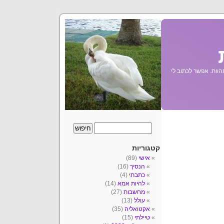
הוות. אפשר לכתוב לי
קטגוריות
אישי
(89)
הנסיך
(16)
כתבתי
(4)
להיות אמא
(14)
מחשבות
(27)
עולל
(13)
אקטואליה
(35)
טיילתי
(15)