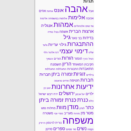
תגיות
אהבה
אונס
אחים
אבל
אחיות
אלימות
אכזבה
אלימות במשפחה
אלימות
אמהות
אנגליה
נגד נשים
אלכוהוליזם
ארצות הברית
אשמה
בבל
בגידה
גיל
בדידות
בני נוער
ההתבגרות
גילוי עריות
גלעד
דימוי עצמי
שליט
דנה אלעזר-הלוי
הורות
הומור
הורים
הגיל הרך
הנסיך
הריון
השמנה
הקיבוץ המאוחד
התאבדות
התבגרות
התעללות
התעללות
זוגיות
זמורה ביתן
חברוּת
בילדים
חברות
חטיפה
חרדים
טראומה
ידיעות אחרונות
יואב כץ
ירושלים
ילדים
ירח דבש
ישראל
יעל אכמון
כנרת זמורה ביתן
כנרת
כלא
מודן
מוות
כתר
מחלות נפש
לונדון
מטר
מין
מעריב
משטרה
מיניות
מפרי עטי
משפחה
נורית לוינסון
ניו יורק
נשים
ספרים
סרטן
נקמה
סמים
סוד