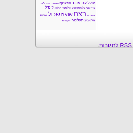
עם עובד
עולל
פוליטיקה
פנטזיה
פסיכולוגיה
קינדל
פריז
צבי בלומנפרוכט
קולומביין
קולנוע
רצח
שכול
שואה
שנאה
רימונים
תעלומה
תל אביב
תקשורת
ת
.