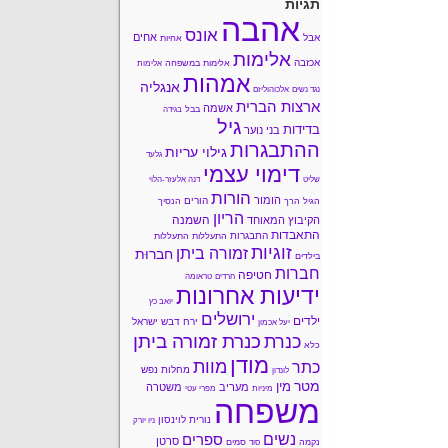
תגיות
אהבה
אונס
אחים
אבל
אחיות
אלימות
אכזבה
אלימות במשפחה
אלימות
אמהות
אנגליה
נגד נשים
אלכוהוליזם
ארצות הברית
אשמה
בבל
בגידה
גיל
בדידות
בני נוער
ההתבגרות
גילוי עריות
גלעד
דימוי עצמי
שליט
דנה אלעזר-הלוי
הורות
הומור
הורים
הגיל הרך
הנסיך
הריון
השמנה
הקיבוץ המאוחד
התאבדות
התבגרות
התעללות
התעללות
זוגיות
זמורה ביתן
חברוּת
בילדים
חברות
חטיפה
חרדים
טראומה
ידיעות אחרונות
יואב כץ
ירושלים
ילדים
ירח דבש
ישראל
יעל אכמון
כנרת זמורה ביתן
כנרת
כלא
מודן
מוות
כתר
מחלות נפש
לונדון
מטר
מין
מעריב
משטרה
מיניות
מפרי עטי
משפחה
נורית לוינסון
ניו יורק
נשים
ספרים
סרטן
נקמה
סמים
סוד