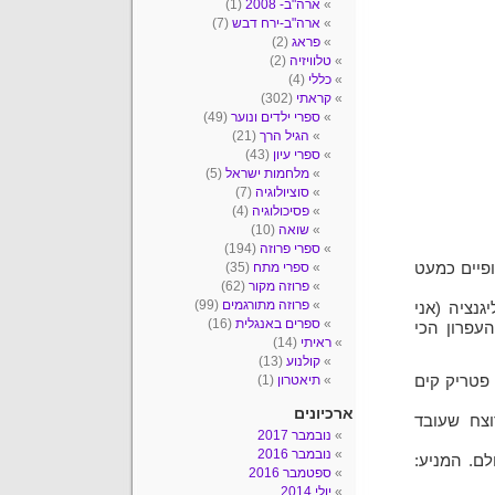
ארה"ב- 2008
(1)
ארה"ב-ירח דבש
(7)
פראג
(2)
טלוויזיה
(2)
כללי
(4)
קראתי
(302)
ספרי ילדים ונוער
(49)
הגיל הרך
(21)
ספרי עיון
(43)
מלחמות ישראל
(5)
סוציולוגיה
(7)
פסיכולוגיה
(4)
שואה
(10)
ספרי פרוזה
(194)
פיים כמעט
ספרי מתח
(35)
פרוזה מקור
(62)
פרוזה מתורגמים
(99)
גנציה (אני
ספרים באנגלית
(16)
עפרון הכי
ראיתי
(14)
קולנוע
(13)
פטריק קים
תיאטרון
(1)
ארכיונים
וצח שעובד
נובמבר 2017
נובמבר 2016
ם. המניע:
ספטמבר 2016
יולי 2014