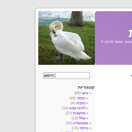
הוות. אפשר לכתוב לי
קטגוריות
אישי
(89)
הנסיך
(16)
כתבתי
(4)
להיות אמא
(14)
מחשבות
(27)
עולל
(13)
אקטואליה
(35)
טיילתי
(15)