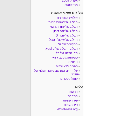
אפריל 2009
מרץ 2009
בלוגים שאני אוהבת
אילנית הספרנית
הבלוג של דמעות חמות
הבלוג של יהודית רשף
הבלוג של יונה דורון
הבלוג של עופר D
הבלוג של שוקולד סגול
הסקירות של גלי
חבלים- הבלוג של yael d.
חיי- הבלוג של פל
כשיוהאן גוטנברג חייך
ניצוצות
ספרים ללא ירקות
על החיים ומה שביניהם- הבלוג של
שוגי21
קואלת ספרים
כלים
הרשמה
התחבר
פיד רשומות
פיד תגובות
WordPress.org