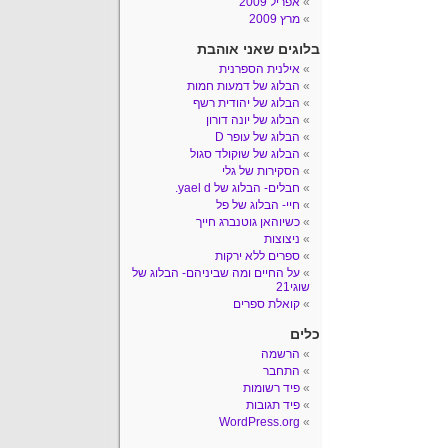
אפריל 2009
מרץ 2009
בלוגים שאני אוהבת
אילנית הספרנית
הבלוג של דמעות חמות
הבלוג של יהודית רשף
הבלוג של יונה דורון
הבלוג של עופר D
הבלוג של שוקולד סגול
הסקירות של גלי
חבלים- הבלוג של yael d.
חיי- הבלוג של פל
כשיוהאן גוטנברג חייך
ניצוצות
ספרים ללא ירקות
על החיים ומה שביניהם- הבלוג של
שוגי21
קואלת ספרים
כלים
הרשמה
התחבר
פיד רשומות
פיד תגובות
WordPress.org