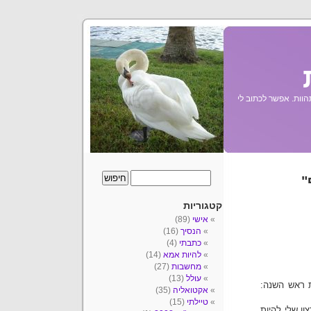
הוות. אפשר לכתוב לי
"
קטגוריות
אישי
(89)
הנסיך
(16)
כתבתי
(4)
להיות אמא
(14)
מחשבות
(27)
עולל
(13)
ת ראש השנה:
אקטואליה
(35)
טיילתי
(15)
ון שלי להיות