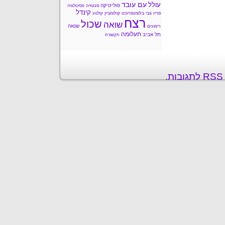
עם עובד
עולל
פוליטיקה
פנטזיה
פסיכולוגיה
קינדל
פריז
צבי בלומנפרוכט
קולומביין
קולנוע
רצח
שכול
שואה
שנאה
רימונים
תעלומה
תל אביב
תקשורת
ת
.