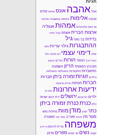
תגיות
אהבה
אונס
אחים
אבל
אחיות
אלימות
אכזבה
אלימות במשפחה
אלימות
אמהות
אנגליה
נגד נשים
אלכוהוליזם
ארצות הברית
אשמה
בבל
בגידה
גיל
בדידות
בני נוער
ההתבגרות
גילוי עריות
גלעד
דימוי עצמי
שליט
דנה אלעזר-הלוי
הורות
הומור
הורים
הגיל הרך
הנסיך
הריון
השמנה
הקיבוץ המאוחד
התאבדות
התבגרות
התעללות
התעללות
זוגיות
זמורה ביתן
חברוּת
בילדים
חברות
חטיפה
חרדים
טראומה
ידיעות אחרונות
יואב כץ
ירושלים
ילדים
ירח דבש
ישראל
יעל אכמון
כנרת זמורה ביתן
כנרת
כלא
מודן
מוות
כתר
מחלות נפש
לונדון
מטר
מין
מעריב
משטרה
מיניות
מפרי עטי
משפחה
נורית לוינסון
ניו יורק
נשים
ספרים
סרטן
נקמה
סמים
סוד