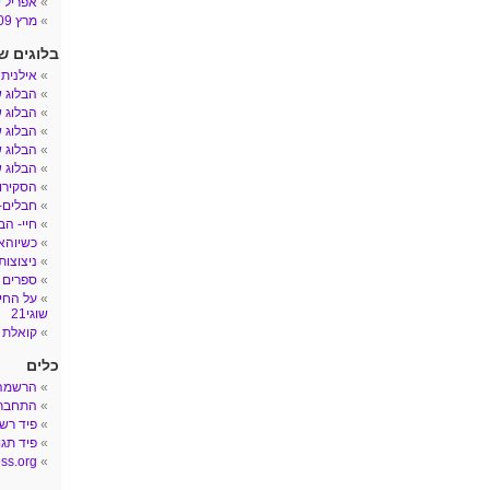
אפריל 2009
מרץ 2009
בלוגים ש
אילנית
הבלוג 
הבלוג ש
הבלוג ש
הבלוג ש
הבלוג ש
הסקירות
חבלים- הב
חיי- הב
כשיוהאן
ניצוצות
ספרים 
על החיי
שוגי21
קואלת 
כלים
הרשמה
התחבר
פיד רש
פיד תגו
ss.org