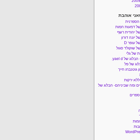
אני אוהבת
 הספרנית
של דמעות חמות
ל יהודית רשף
ל יונה דורון
ל עופר D
ל שוקולד סגול
 של גלי
לוג של yael d.
לוג של פל
 גוטנברג חייך
ללא ירקות
ם ומה שביניהם- הבלוג של
ספרים
ומות
בות
WordPre