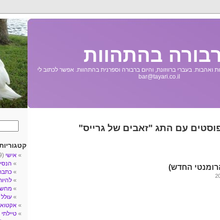
בורה בהתהוות
 ואהבות. בעברי ברווזונת, והיום ברבורה וספרנית בהתהוות. אפשר לכתוב לי
bar@tayari.co.il
פוסטים עם התג "זאבים של גרייס"
קטגוריות
אישי
(89)
הנסי
הרומנטי החדש)
כתבת
להיו
מחשב
עולל
3)
אקטואל
טיילתי
5)