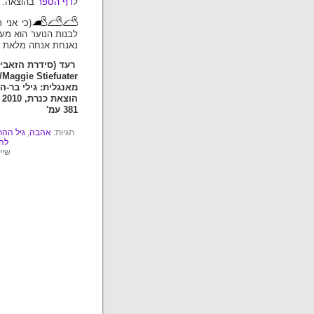
ל
דף הספר
בהוצאה.
(כי אני 
לבנות הנוער הוא מעו
נאנחת אנחה מלאת א
רעד (סידרת הזאבים
/Maggie Stiefuater
מאנגלית: גילי בר-ה
הוצאת כנרת, 2010
381 עמ'
תגיות:
אהבה
,
גיל ההת
לה
שיי