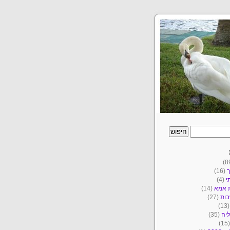
ך
(16)
י
(4)
ת אמא
(14)
ות
(27)
(1
יה
(35)
(1