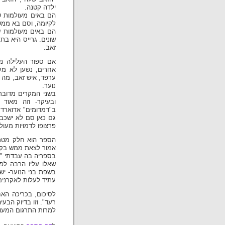
ילדה קטנה.
הם באים מעולמות ש
לקיומה, וסם בא ממש
הם באים מעולמות שו
שונים. גרייס היא בת
זאב.
אם ספור העלילה נש
אחרים, נשען לא מע
ערפד, איש זאב, מה ז
נוער.
בשני המקרים מדובר 
ובעיקר- וזה מאוד
ב"דמדומים" אדוארד 
גם כאן סם לא ישכב 
פרצופו לדמויות מעול
אמור לצאת ממש בקרוב, ב-12 ביולי, וי
בספריה בה עבדתי "רע
שאלו עליו הרבה לפ
בשפת בני הנוער- י
עתיד לעלות לאקרני
לסיכום, בכריכה הא
רעד". וזו בדיוק הבע
למרות התרגום המעולה