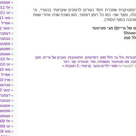
אוגוסט 011
יולי 2011
רומנטיקנית שזוכרת חסד נעורים לרומנים שקראתי בנעוריי, וכי
יוני 2011
לה, ומצד שני- כמו כל רומן רומנטי, הוא נשכח שניה אחרי שאת
מאי 2011
הבה בסוף הספר).
אפריל 2011
 של גרייס)/ מגי סטיווטר
ינואר 2011
Shiver
דצמבר 010
לל סמו
נובמבר 010
אוקטובר 10
ספטמבר 0
אוגוסט 010
בגרות
,
גילי בר הלל סמו
,
דמדומים
,
התאהבות
,
זאבים של גרייס
,
חום
,
יולי 2010
קה
,
מגי סטיווטר
,
משפחה
,
סוד
,
פנטזיה
,
קור
,
רעד
יוני 2010
ך לקטגוריות
ספרי ילדים ונוער
,
קראתי
|
3 תגובות »
מאי 2010
אפריל 2010
מרץ 2010
פברואר 010
ינואר 2010
דצמבר 009
נובמבר 009
אוקטובר 09
ספטמבר 9
אוגוסט 009
יולי 2009
יוני 2009
מאי 2009