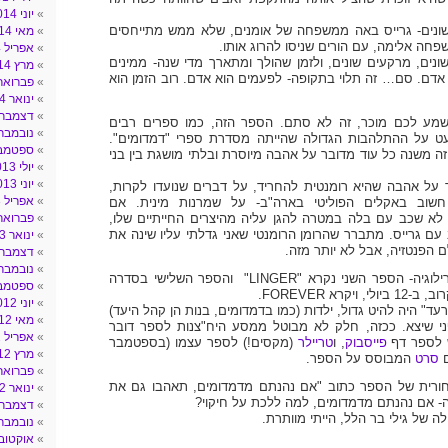
יוני 2014
ונים- גרייס באה ממשפחה של אומנים, שלא ממש מתייחסים
מאי 2014
פחה אלימה, עם הורים שניסו להרוג אותו.
אפריל 2014
נים, מרקעים שונים, ולזמן שהולך ומתארך מדי שנה- ממינים
מרץ 2014
 אדם. סם… זה תלוי בתקופה- לפעמים הוא אדם. רוב הזמן הוא
פברואר 014
ינואר 2014
דצמבר 013
מע לכם מוכר, זה לא סתם. הספר הזה, כמו ספרים רבים
נובמבר 013
ט על ההתלהבות הגדולה שהייתה מסדרת ספרי "דמדומים".
ספטמבר 3
ה משנה כל עוד מדובר על אהבה מיוסרת ובלתי מושגת בין בני
יולי 2013
יוני 2013
על אהבה שהיא רומנטית להחריד, על דברים שנועדו לקרות,
אפריל 2013
 חשוב באקלים הפוליטי בארה"ב- על שמרנות מינית. אם
לא שכב עם בלה במטרה להגן עליה מהיצרים החייתיים שלו,
פברואר 013
עם גרייס. מתברר שהרומן הרומנטי שאני גדלתי עליו שינה את
ינואר 2013
ם הפנטזיה, אבל לא יותר מזה.
דצמבר 012
נובמבר 012
הספר הוא חלק מטרילוגיה- הספר השני נקרא "LINGER" והספר השלישי בסדרה
ספטמבר 2
קרא FOREVER.
יוני 2012
ד" היה להיט גדול, ילדות (כמו בדמדומים, בנות הן קהל היעד)
מאי 2012
ני שיצא. ככזה, חלק לא מבוטל ממסע היח"צנות לספר דובר
אפריל 2012
ש לספר דף
פייסבוק
, ו
טריילר
(מקסים!) לספר עצמו (
בספטמבר
מרץ 2012
ם
סרט
המבוסס על הספר.
פברואר 012
חורית של הספר כתוב "אם נהנתם מדמדומים, תאהבו גם את
ינואר 2012
יה- אם נהנתם מדמדומים, למה ללכת על חיקוי?
דצמבר 011
 של גילי בר הלל, הייתי מוותרת.
נובמבר 011
אוקטובר 11