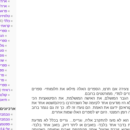
ארה"ב- 
ארה"
פראג
טלוויזיה
כללי
(4)
קראתי
2)
ספרי 
הגי
ספרי ע
מלח
סוצ
פסי
שו
ספרי 
ספר
פרו
פרו
ספרים
 צעירה אם תרצו, הספרים האלה מילאו את חלומותיי- ספרים
ראיתי
(14)
רים למדי, ממורטטים ברובם.
קולנו
הגבר המושלם, את האישה המושלמת, את הסיטואציות הכי
תיאטר
א היו מודעים אחד לקיומה של השניה/רבו ביניהם/שנאו אחד את
וראים) ידענו את האמת. הם נועדו זה לזו. כך זה גם נגמר ברוב
ארכיונים
 רומן רומנטי. היום יש לספרים האלו שמות אחרים.
נובמבר 017
נובמבר 016
הוא לא מעז להתקרב אליה, וגרייס… גרייס בכלל לא מודעת
ספטמבר 6
נת בדבר אחד בלבד- בזאבים או ליתר דיוק, בזאב אחד בלבד-
יולי 2014
שהיא זוכרת שהציל אותה מהתקפת זאבים שחוותה כשהייתה