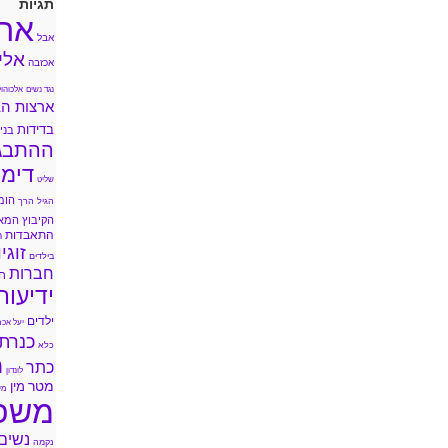
תגיות
אה
אבל
אלי
אכזבה
נגד נשים
אלכוהול
ארצות הב
בדידות
בני 
ההתבג
דימו
שליט
הומ
הגיל הרך
הקיבוץ המא
התאבדות
ה
זוגי
בילדים
חברות
ח
ידיעות
ילדים
יעל אכמ
כנרת
כלא
מ
כתר
לונדון
מטר
מין
מי
משפ
נשים
נקמה