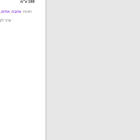
188 ע"מ
תגיות:
אהבה
,
אחים
,
שייך לק