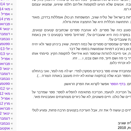
יוני 2014
. אנשים שלא הגיעו למקומות אליהם חלמו שיגיעו, שמצאו עצמם
 רצו.
מאי 2014
אפריל 2014
ל של 2010, לפחות בישראל של טליה שגיב, המשפחות הן כולן אומללות בדרכן, מאוד
מרץ 2014
ות. התחושה הכללית היא של החמצה אחת גדולה.
פברואר 014
ינואר 2014
גנון כזה של ספרים. לא אוהבת ספרים שכתובים קטעים קטעים,
דצמבר 013
מקרה כזה היא שעובדים עלי, 'מורחים' סיפור בקטעים כי אין באמת
נובמבר 013
ת שעובדים עלי.
ספטמבר 3
ספרים שמספרים ספורים של כמה דמויות, שאין ביניהן קשר ולא יהיה
כאן בארבע דמויות שנפגשות בסופו של דבר.
יולי 2013
, אני חייבת להודות שהספר הוא אידיאלי לתקופת הקיץ. סיימתי אותו
יוני 2013
ר בי פה ושם חיוך, פה ושם צבט, ו…. זהו.
אפריל 2013
לא זכרתי כלום.
פברואר 013
ינואר 2013
המחברת שזהו ספר ביכורים מסקרן למדי. יש לה מה לומר, ואני בהחלט
דצמבר 012
 הספר הבא שלה (בתקווה שהוא לא יהיה מעוצב באותה הצורה…).
נובמבר 012
ספטמבר 2
תם.
בדף הספר
אפשר לקרוא את הפרק הראשון.
יוני 2012
 על הכריכה. לטעמי, הכריכה מתאימה להפליא לספר: ספר שמדבר על
מאי 2012
ים של כולנו. חיים פשוטים, לא של כיורים מצוחצחים ואמבטיות פאר.
אפריל 2012
מרץ 2012
פברואר 012
יים כן עושה לי את זה, אבל העריכה בקטעים הרבה פחות, ומגיע לטלי
ינואר 2012
דצמבר 011
יה שגיב
נובמבר 011
201
אוקטובר 11