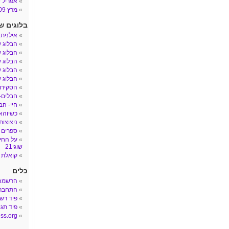
אפריל 2009
מרץ 2009
בלוגים ש
אילנית
הבלוג 
הבלוג ש
הבלוג ש
הבלוג ש
הבלוג ש
הסקירות
חבלים- הב
חיי- הב
כשיוהאן
ניצוצות
ספרים 
על החיי
שוגי21
קואלת 
כלים
הרשמה
התחבר
פיד רש
פיד תגו
ss.org