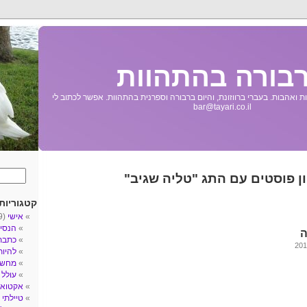
בורה בהתהוות
 ואהבות. בעברי ברווזונת, והיום ברבורה וספרנית בהתהוות. אפשר לכתוב לי
bar@tayari.co.il
ן פוסטים עם התג "טליה שגיב"
קטגוריות
אישי
(89)
הנסי
ה
כתבת
להיו
מחשב
עולל
3)
אקטואל
טיילתי
5)