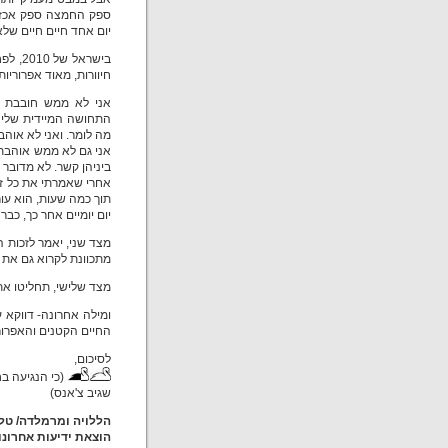
ספק החמצה ספק אכזבה
יום אחד חיים חיים שלא
בישרא
חיוורות, מאוד אפרורי
אני לא ממש חובבת ס
התחושה המיידית שלי ב
מה לומר. ואני לא אוהב
אני גם לא ממש אוהבת 
ביניהן קשר. לא מדובר 
אחרי שאמרתי את כל זה
תוך כמה שעות, הוא עור
יום יומיים אחר כך, כבר 
מצד שני, יאמר לזכות 
מתכוונת לקרוא גם את
מצד שלישי, תחליטו א
ומילה אחרונה- דווקא
החיים הקטנים והאפרורי
לסיכום,
(כי הנגיעה בח
שגיב צ'אנס)
הללויה ומרמלדה/ טל
הוצאת ידיעות אחרונות, 0