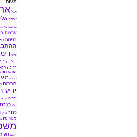
תגיות
אה
אבל
אלי
אכזבה
נגד נשים
אלכוהול
ארצות הב
בדידות
בני 
ההתבג
דימו
שליט
הומ
הגיל הרך
הקיבוץ המא
התאבדות
ה
זוגי
בילדים
חברות
ח
ידיעות
ילדים
יעל אכמ
כנרת
כלא
מ
כתר
לונדון
מטר
מין
מי
משפ
נשים
נקמה