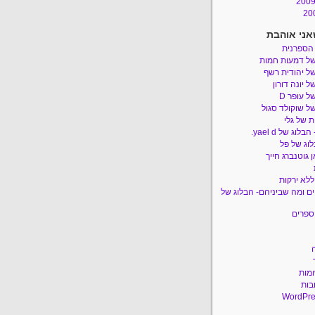
אני אוהבת
 הספרנית
של דמעות חמות
ל יהודית רשף
ל יונה דורון
ל עופר D
ל שוקולד סגול
 של גלי
לוג של yael d.
לוג של פל
 גוטנברג חייך
ללא ירקות
ם ומה שביניהם- הבלוג של
ספרים
ומות
בות
WordPre