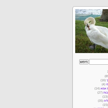
ך
(16)
י
(4)
ת אמא
(14)
ות
(27)
(1
יה
(35)
(1