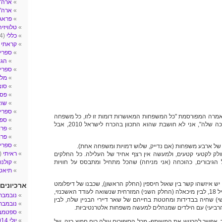
ארה"ב- 
ארה"
פראג
טלוויזיה
כללי
(4)
קראתי
2)
ספרי 
הגי
ספרי ע
מלח
סוצ
פסי
שו
ספרי 
מרה המפורסמת "כל המשפחות המאושרות דומות זו לזו, כל משפחה
ספר
אומללה- אומללה בדרכה שלה", אני לא חושבת שהוא התכוון בהכרח לישראל 2010, אבל
פרו
פרו
ספרים
של ארבע משפחות (אם נדייק, שלוש דמויות ומשפחה אחת).
ראיתי
(14)
ק לקטעי קטעים, ולמעשה אין רצף אחיד של העלילה. כל החלקים
הגיבורים, כהוכחה (אני מניחה) שהכל מתחיל ומתבסס על חוויות
קולנו
תיאטר
ש איזשהו קשר בין שאול חיספין (החלק הראשון), שכבנו של דיפלומט
ארכיונים
נדד לו בין מדינות עד גיל 18, לבין מיכאלה (החלק השני) המזרחית שנשואה לעודד האשכנזי,
נובמבר 017
י) שחיה בבדידות ומחטטת בחייהם של שאר דיירי הבניין שלה, לבין
נובמבר 016
רביעי) עם הילדים שמנהלים למעשה משפחות אלטרנטיביות.
ספטמבר 6
יולי 2014
 אפשר להרגיש את המשותף- מכל הסיפורים עולה ריח חמוץ כזה, של