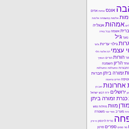
בה
אונס
אחים
אחיות
מות
אלימות במשפחה
אלימות
אמהות
אנגליה
יזם
רית
אשמה
בבל
בגידה
גיל
נוער
רות
גילוי עריות
גלעד
י עצמי
דנה אלעזר-הלוי
הורות
ור
הורים
הנסיך
הריון
השמנה
וחד
תבגרות
התעללות
התעללות
ות
זמורה ביתן
חברוּת
טיפה
חרדים
טראומה
 אחרונות
יואב כץ
ירושלים
ירח דבש
ישראל
ון
כנרת זמורה ביתן
ודן
מוות
מחלות נפש
מעריב
משטרה
ניות
מפרי עטי
חה
נורית לוינסון
ניו יורק
ספרים
סרטן
סמים
סוד