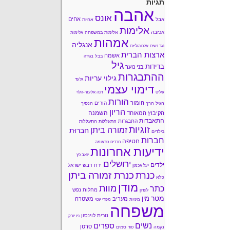
תגיות
אהבה
אונס
אחים
אבל
אחיות
אלימות
אכזבה
אלימות במשפחה
אלימות
אמהות
אנגליה
נגד נשים
אלכוהוליזם
ארצות הברית
אשמה
בבל
בגידה
גיל
בדידות
בני נוער
ההתבגרות
גילוי עריות
גלעד
דימוי עצמי
שליט
דנה אלעזר-הלוי
הורות
הומור
הורים
הגיל הרך
הנסיך
הריון
השמנה
הקיבוץ המאוחד
התאבדות
התבגרות
התעללות
התעללות
זוגיות
זמורה ביתן
חברוּת
בילדים
חברות
חטיפה
חרדים
טראומה
ידיעות אחרונות
יואב כץ
ירושלים
ילדים
ירח דבש
ישראל
יעל אכמון
כנרת זמורה ביתן
כנרת
כלא
מודן
מוות
כתר
מחלות נפש
לונדון
מטר
מין
מעריב
משטרה
מיניות
מפרי עטי
משפחה
נורית לוינסון
ניו יורק
נשים
ספרים
סרטן
נקמה
סמים
סוד