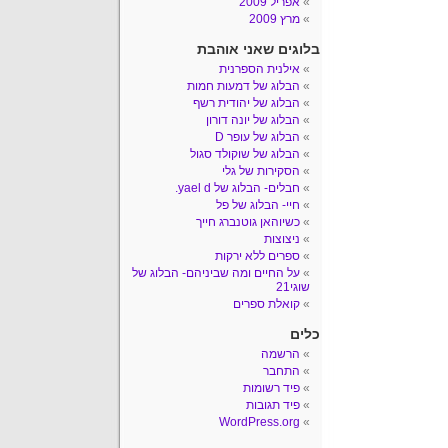
אפריל 2009
מרץ 2009
בלוגים שאני אוהבת
אילנית הספרנית
הבלוג של דמעות חמות
הבלוג של יהודית רשף
הבלוג של יונה דורון
הבלוג של עופר D
הבלוג של שוקולד סגול
הסקירות של גלי
חבלים- הבלוג של yael d.
חיי- הבלוג של פל
כשיוהאן גוטנברג חייך
ניצוצות
ספרים ללא ירקות
על החיים ומה שביניהם- הבלוג של
שוגי21
קואלת ספרים
כלים
הרשמה
התחבר
פיד רשומות
פיד תגובות
WordPress.org