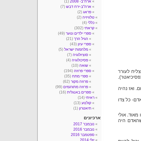
ארה"ב- 2008
(1)
ארה"ב-ירח דבש
(7)
פראג
(2)
טלוויזיה
(2)
כללי
(4)
קראתי
(302)
ספרי ילדים ונוער
(49)
הגיל הרך
(21)
ספרי עיון
(43)
מלחמות ישראל
(5)
סוציולוגיה
(7)
פסיכולוגיה
(4)
שואה
(10)
ספרי פרוזה
(194)
צליח לעורר
ספרי מתח
(35)
פסיכיאטר).
פרוזה מקור
(62)
פרוזה מתורגמים
(99)
. ואז נהיה
ספרים באנגלית
(16)
ראיתי
(14)
דם- כל צדו
קולנוע
(13)
תיאטרון
(1)
מאוד. אולי
ארכיונים
 שהאדם היה
נובמבר 2017
נובמבר 2016
ספטמבר 2016
יולי 2014