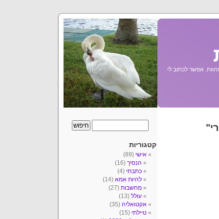
הוות. אפשר לכתוב לי
י"
קטגוריות
אישי
(89)
הנסיך
(16)
כתבתי
(4)
להיות אמא
(14)
מחשבות
(27)
עולל
(13)
אקטואליה
(35)
טיילתי
(15)