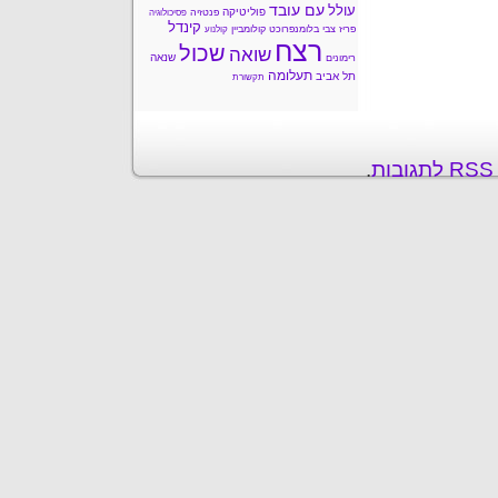
עם עובד
עולל
פוליטיקה
פנטזיה
פסיכולוגיה
קינדל
פריז
צבי בלומנפרוכט
קולומביין
קולנוע
רצח
שכול
שואה
שנאה
רימונים
תעלומה
תל אביב
תקשורת
ת
.