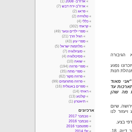
ארה"ב- 2008
(1)
ארה"ב-ירח דבש
(7)
פראג
(2)
טלוויזיה
(2)
כללי
(4)
קראתי
(302)
ספרי ילדים ונוער
(49)
הגיל הרך
(21)
ספרי עיון
(43)
מלחמות ישראל
(5)
סוציולוגיה
(7)
 הגיבורה
פסיכולוגיה
(4)
שואה
(10)
זכרונו נפגע
ספרי פרוזה
(194)
מנהלת חנות
ספרי מתח
(35)
פרוזה מקור
(62)
"אני מאוד
פרוזה מתורגמים
(99)
תארכות עד
ספרים באנגלית
(16)
ראיתי
(14)
ת מה שהן
קולנוע
(13)
תיאטרון
(1)
רושה. שיום
ארכיונים
ויעזור לנו
נובמבר 2017
נובמבר 2016
פי בצע.
ספטמבר 2016
יום אחד ז'וסלין זוכה. לא סתם זוכה, אלא בפרס ענק. ליתר דיוק, 18,
יולי 2014