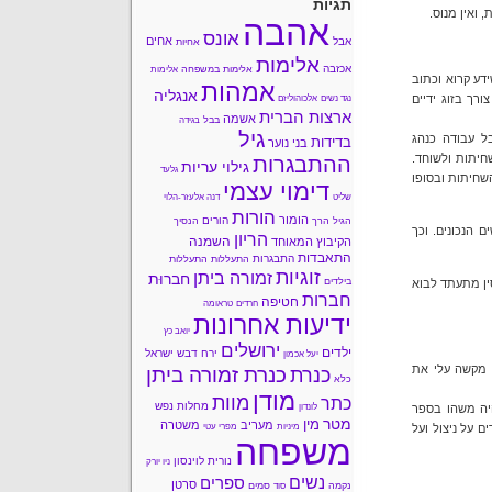
תגיות
 ואין מנוס.
אהבה
אונס
אחים
אבל
אחיות
אלימות
אכזבה
אלימות במשפחה
אלימות
דע קרוא וכתוב
אמהות
אנגליה
רך בזוג ידיים
נגד נשים
אלכוהוליזם
ארצות הברית
אשמה
בבל
בגידה
גיל
ל עבודה כנהג
בדידות
בני נוער
חיתות ולשוחד.
ההתבגרות
גילוי עריות
גלעד
שחיתות ובסופו
דימוי עצמי
שליט
דנה אלעזר-הלוי
הורות
הומור
הורים
הגיל הרך
הנסיך
 הנכונים. וכך
הריון
השמנה
הקיבוץ המאוחד
התאבדות
התבגרות
התעללות
התעללות
זוגיות
זמורה ביתן
חברוּת
בילדים
ין מתעתד לבוא
חברות
חטיפה
חרדים
טראומה
ידיעות אחרונות
יואב כץ
ירושלים
ילדים
ירח דבש
ישראל
יעל אכמון
 מקשה עלי את
כנרת זמורה ביתן
כנרת
כלא
מודן
מוות
כתר
מחלות נפש
יה משהו בספר
לונדון
מטר
מין
מעריב
משטרה
ם על ניצול ועל
מיניות
מפרי עטי
משפחה
נורית לוינסון
ניו יורק
נשים
ספרים
סרטן
נקמה
סמים
סוד