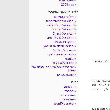
אפריל 2009
מרץ 2009
בלוגים שאני אוהבת
אילנית הספרנית
הבלוג של דמעות חמות
הבלוג של יהודית רשף
הבלוג של יונה דורון
הבלוג של עופר D
הבלוג של שוקולד סגול
הסקירות של גלי
חבלים- הבלוג של yael d.
חיי- הבלוג של פל
כשיוהאן גוטנברג חייך
ניצוצות
לבן, סוג נדיר
ספרים ללא ירקות
על החיים ומה שביניהם- הבלוג של
שוגי21
קואלת ספרים
 בהמשך נבין עד
כלים
 כדי למצוא את
הרשמה
ילר, זה מסופר
התחבר
פיד רשומות
פיד תגובות
WordPress.org
אלא המקום שבו