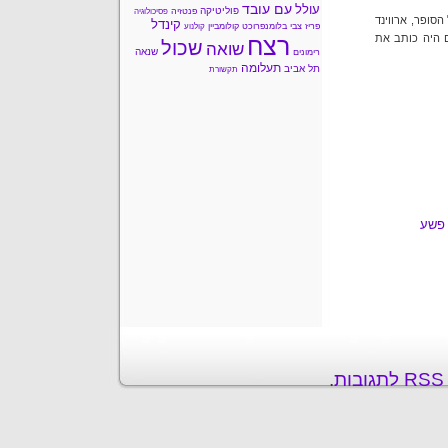
עם עובד
עולל
פוליטיקה
פנטזיה
פסיכולוגיה
סופר, ארווינד
קינדל
פריז
צבי בלומנפרוכט
קולומביין
קולנוע
ם היה כותב את
רצח
שכול
שואה
שנאה
רימונים
תעלומה
תל אביב
תקשורת
פשע
ת
.