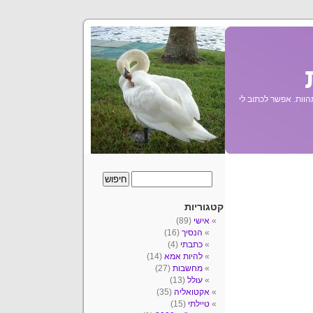
הוות. אפשר לכתוב לי
קטגוריות
אישי
(89)
הנסיך
(16)
כתבתי
(4)
להיות אמא
(14)
מחשבות
(27)
עולל
(13)
אקטואליה
(35)
טיילתי
(15)