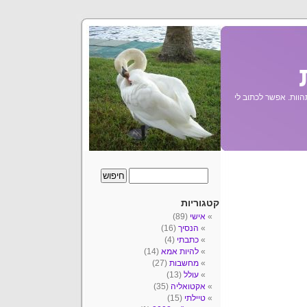
הוות. אפשר לכתוב לי
קטגוריות
אישי
(89)
הנסיך
(16)
כתבתי
(4)
להיות אמא
(14)
מחשבות
(27)
עולל
(13)
אקטואליה
(35)
טיילתי
(15)