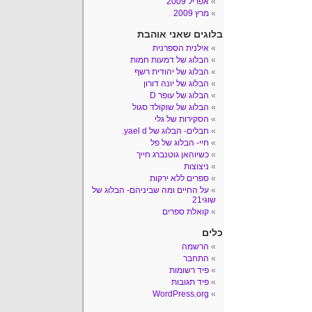
אפריל 2009
מרץ 2009
בלוגים שאני אוהבת
אילנית הספרנית
הבלוג של דמעות חמות
הבלוג של יהודית רשף
הבלוג של יונה דורון
הבלוג של עופר D
הבלוג של שוקולד סגול
הסקירות של גלי
חבלים- הבלוג של yael d.
חיי- הבלוג של פל
כשיוהאן גוטנברג חייך
ניצוצות
ספרים ללא ירקות
על החיים ומה שביניהם- הבלוג של
שוגי21
קואלת ספרים
כלים
הרשמה
התחבר
פיד רשומות
פיד תגובות
WordPress.org