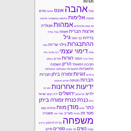
תגיות
אהבה
אונס
אחים
אבל
אחיות
אלימות
אכזבה
אלימות במשפחה
אלימות
אמהות
אנגליה
נגד נשים
אלכוהוליזם
ארצות הברית
אשמה
בבל
בגידה
גיל
בדידות
בני נוער
ההתבגרות
גילוי עריות
גלעד
דימוי עצמי
שליט
דנה אלעזר-הלוי
הורות
הומור
הורים
הגיל הרך
הנסיך
הריון
השמנה
הקיבוץ המאוחד
התאבדות
התבגרות
התעללות
התעללות
זוגיות
זמורה ביתן
חברוּת
בילדים
חברות
חטיפה
חרדים
טראומה
ידיעות אחרונות
יואב כץ
ירושלים
ילדים
ירח דבש
ישראל
יעל אכמון
כנרת זמורה ביתן
כנרת
כלא
מודן
מוות
כתר
מחלות נפש
לונדון
מטר
מין
מעריב
משטרה
מיניות
מפרי עטי
משפחה
נורית לוינסון
ניו יורק
נשים
ספרים
סרטן
נקמה
סמים
סוד