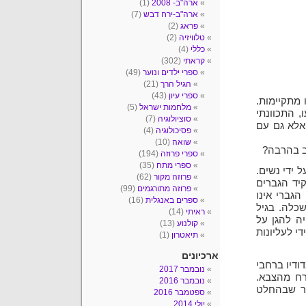
ארה"ב- 2008
(1)
ארה"ב-ירח דבש
(7)
פראג
(2)
טלוויזיה
(2)
כללי
(4)
קראתי
(302)
ספרי ילדים ונוער
(49)
הגיל הרך
(21)
ספרי עיון
(43)
 מתקיימות.
מלחמות ישראל
(5)
 התכוונתי
סוציולוגיה
(7)
אלא גם עם
פסיכולוגיה
(4)
שואה
(10)
וב בהרבה?
ספרי פרוזה
(194)
ספרי מתח
(35)
 ידי נשים.
פרוזה מקור
(62)
יד הגברים
פרוזה מתורגמים
(99)
הגברי אינו
ספרים באנגלית
(16)
שכלה. בגיל
ראיתי
(14)
יה להגן על
קולנוע
(13)
י לעליונות
תיאטרון
(1)
ארכיונים
ודיו ברחבי
נובמבר 2017
רח מהצבא.
נובמבר 2016
ר שבהחלט
ספטמבר 2016
יולי 2014