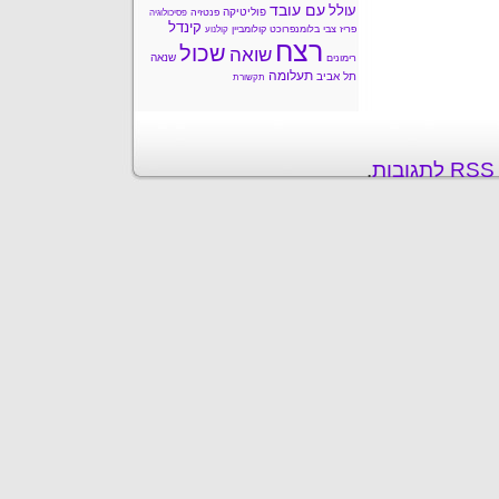
עם עובד
עולל
פוליטיקה
פנטזיה
פסיכולוגיה
קינדל
פריז
צבי בלומנפרוכט
קולומביין
קולנוע
רצח
שכול
שואה
שנאה
רימונים
תעלומה
תל אביב
תקשורת
ת
.