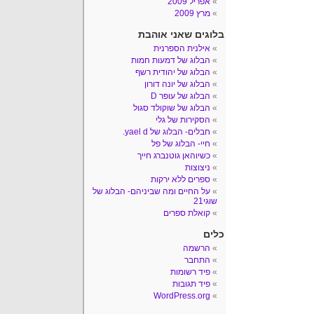
אפריל 2009
מרץ 2009
בלוגים שאני אוהבת
אילנית הספרנית
הבלוג של דמעות חמות
הבלוג של יהודית רשף
הבלוג של יונה דורון
הבלוג של עופר D
הבלוג של שוקולד סגול
הסקירות של גלי
חבלים- הבלוג של yael d.
חיי- הבלוג של פל
כשיוהאן גוטנברג חייך
ניצוצות
ספרים ללא ירקות
על החיים ומה שביניהם- הבלוג של
שוגי21
קואלת ספרים
כלים
הרשמה
התחבר
פיד רשומות
פיד תגובות
WordPress.org