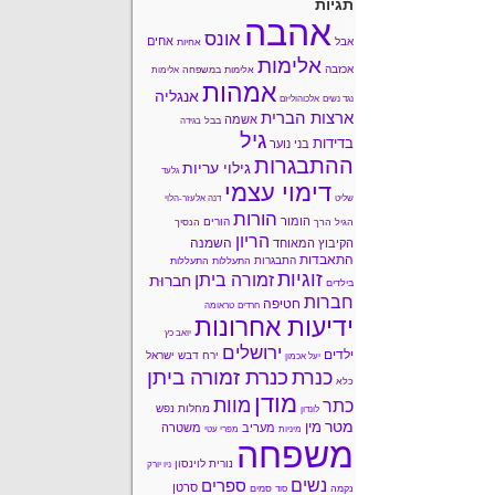
תגיות
אהבה
אונס
אחים
אבל
אחיות
אלימות
אכזבה
אלימות במשפחה
אלימות
אמהות
אנגליה
נגד נשים
אלכוהוליזם
ארצות הברית
אשמה
בבל
בגידה
גיל
בדידות
בני נוער
ההתבגרות
גילוי עריות
גלעד
דימוי עצמי
שליט
דנה אלעזר-הלוי
הורות
הומור
הורים
הגיל הרך
הנסיך
הריון
השמנה
הקיבוץ המאוחד
התאבדות
התבגרות
התעללות
התעללות
זוגיות
זמורה ביתן
חברוּת
בילדים
חברות
חטיפה
חרדים
טראומה
ידיעות אחרונות
יואב כץ
ירושלים
ילדים
ירח דבש
ישראל
יעל אכמון
כנרת זמורה ביתן
כנרת
כלא
מודן
מוות
כתר
מחלות נפש
לונדון
מטר
מין
מעריב
משטרה
מיניות
מפרי עטי
משפחה
נורית לוינסון
ניו יורק
נשים
ספרים
סרטן
נקמה
סמים
סוד