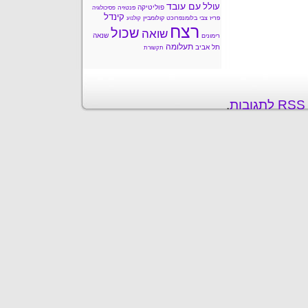
עם עובד
עולל
פוליטיקה
פנטזיה
פסיכולוגיה
קינדל
פריז
צבי בלומנפרוכט
קולומביין
קולנוע
רצח
שכול
שואה
שנאה
רימונים
תעלומה
תל אביב
תקשורת
ת
.