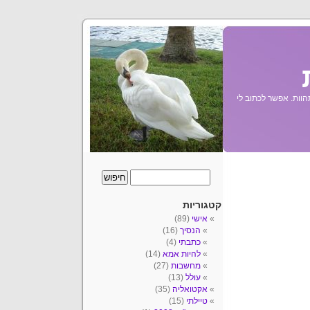
הוות. אפשר לכתוב לי
קטגוריות
אישי
(89)
הנסיך
(16)
כתבתי
(4)
להיות אמא
(14)
מחשבות
(27)
עולל
(13)
אקטואליה
(35)
טיילתי
(15)