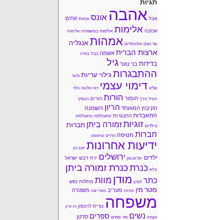
תגיות
אהבה
אונס
אחים
אבל
אחיות
אלימות
אכזבה
אלימות במשפחה
אלימות
אמהות
אנגליה
נגד נשים
אלכוהוליזם
ארצות הברית
אשמה
בבל
בגידה
גיל
בדידות
בני נוער
ההתבגרות
גילוי עריות
גלעד
דימוי עצמי
שליט
דנה אלעזר-הלוי
הורות
הומור
הורים
הגיל הרך
הנסיך
הריון
השמנה
הקיבוץ המאוחד
התאבדות
התבגרות
התעללות
התעללות
זוגיות
זמורה ביתן
חברוּת
בילדים
חברות
חטיפה
חרדים
טראומה
ידיעות אחרונות
יואב כץ
ירושלים
ילדים
ירח דבש
ישראל
יעל אכמון
כנרת זמורה ביתן
כנרת
כלא
מודן
מוות
כתר
מחלות נפש
לונדון
מטר
מין
מעריב
משטרה
מיניות
מפרי עטי
משפחה
נורית לוינסון
ניו יורק
נשים
ספרים
סרטן
נקמה
סמים
סוד