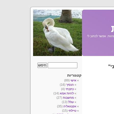
הוות. אפשר לכתוב לי
י"
קטגוריות
אישי
(89)
הנסיך
(16)
כתבתי
(4)
להיות אמא
(14)
מחשבות
(27)
עולל
(13)
אקטואליה
(35)
טיילתי
(15)