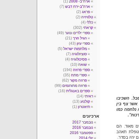
ארה"ב- 2008
(1)
ארה"ב-ירח דבש
(7)
פראג
(2)
טלוויזיה
(2)
כללי
(4)
קראתי
(302)
ספרי ילדים ונוער
(49)
הגיל הרך
(21)
ספרי עיון
(43)
מלחמות ישראל
(5)
סוציולוגיה
(7)
פסיכולוגיה
(4)
שואה
(10)
ספרי פרוזה
(194)
ספרי מתח
(35)
פרוזה מקור
(62)
פרוזה מתורגמים
(99)
ספרים באנגלית
(16)
ראיתי
(14)
בל. השכיבו
קולנוע
(13)
אשר צף בין
תיאטרון
(1)
א נלחמה כמו
כות".
ארכיונים
נובמבר 2017
ם מאוד. הם
נובמבר 2016
מטפלת תאהב
ספטמבר 2016
 יהיו בסדר.
יולי 2014