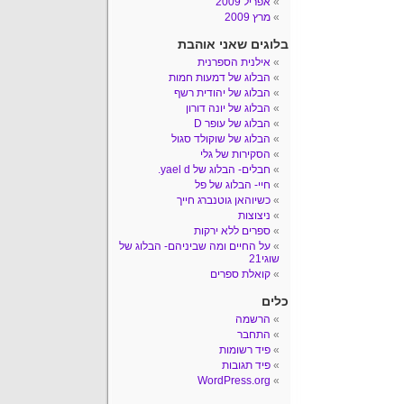
אפריל 2009
מרץ 2009
בלוגים שאני אוהבת
אילנית הספרנית
הבלוג של דמעות חמות
הבלוג של יהודית רשף
הבלוג של יונה דורון
הבלוג של עופר D
הבלוג של שוקולד סגול
הסקירות של גלי
חבלים- הבלוג של yael d.
חיי- הבלוג של פל
כשיוהאן גוטנברג חייך
ניצוצות
ספרים ללא ירקות
על החיים ומה שביניהם- הבלוג של
שוגי21
קואלת ספרים
כלים
הרשמה
התחבר
פיד רשומות
פיד תגובות
WordPress.org