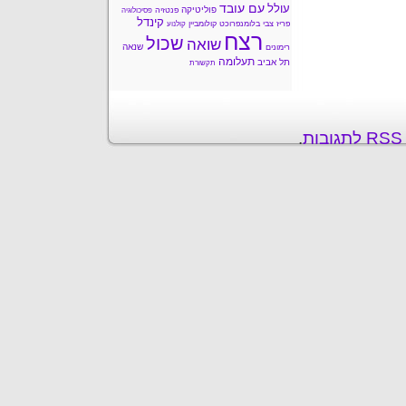
עם עובד
עולל
פוליטיקה
פנטזיה
פסיכולוגיה
קינדל
פריז
צבי בלומנפרוכט
קולומביין
קולנוע
רצח
שכול
שואה
שנאה
רימונים
תעלומה
תל אביב
תקשורת
ת
.