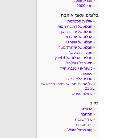
אפריל 2009
מרץ 2009
בלוגים שאני אוהבת
אילנית הספרנית
הבלוג של דמעות חמות
הבלוג של יהודית רשף
הבלוג של יונה דורון
הבלוג של עופר D
הבלוג של שוקולד סגול
הסקירות של גלי
חבלים- הבלוג של yael d.
חיי- הבלוג של פל
כשיוהאן גוטנברג חייך
ניצוצות
ספרים ללא ירקות
על החיים ומה שביניהם- הבלוג של
שוגי21
קואלת ספרים
כלים
הרשמה
התחבר
פיד רשומות
פיד תגובות
WordPress.org