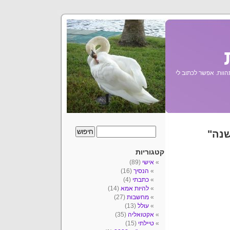
הוות. אפשר לכתוב לי
שנה"
קטגוריות
אישי
(89)
הנסיך
(16)
כתבתי
(4)
להיות אמא
(14)
מחשבות
(27)
עולל
(13)
אקטואליה
(35)
טיילתי
(15)