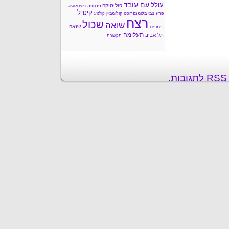
עם עובד
עולל
פוליטיקה
פנטזיה
פסיכולוגיה
קינדל
פריז
צבי בלומנפרוכט
קולומביין
קולנוע
רצח
שכול
שואה
שנאה
רימונים
תעלומה
תל אביב
תקשורת
ת
.