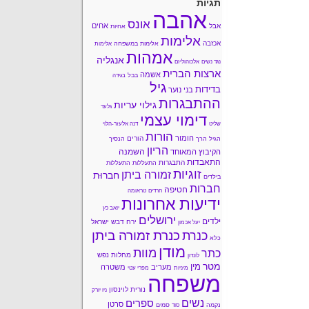
תגיות
אהבה
אונס
אחים
אבל
אחיות
אלימות
אכזבה
אלימות במשפחה
אלימות
אמהות
אנגליה
נגד נשים
אלכוהוליזם
ארצות הברית
אשמה
בבל
בגידה
גיל
בדידות
בני נוער
ההתבגרות
גילוי עריות
גלעד
דימוי עצמי
שליט
דנה אלעזר-הלוי
הורות
הומור
הורים
הגיל הרך
הנסיך
הריון
השמנה
הקיבוץ המאוחד
התאבדות
התבגרות
התעללות
התעללות
זוגיות
זמורה ביתן
חברוּת
בילדים
חברות
חטיפה
חרדים
טראומה
ידיעות אחרונות
יואב כץ
ירושלים
ילדים
ירח דבש
ישראל
יעל אכמון
כנרת זמורה ביתן
כנרת
כלא
מודן
מוות
כתר
מחלות נפש
לונדון
מטר
מין
מעריב
משטרה
מיניות
מפרי עטי
משפחה
נורית לוינסון
ניו יורק
נשים
ספרים
סרטן
נקמה
סמים
סוד