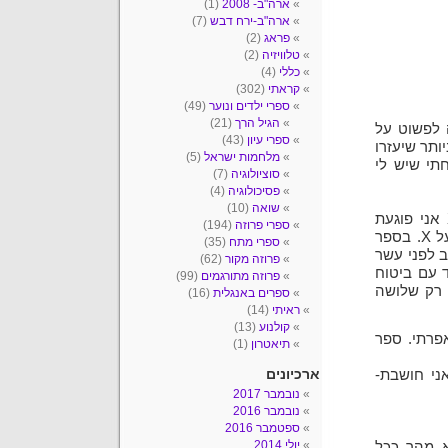
ארה"ב- 2008
(1)
ארה"ב-ירח דבש
(7)
פראג
(2)
טלוויזיה
(2)
כללי
(4)
קראתי
(302)
ספרי ילדים ונוער
(49)
הגיל הרך
(21)
 לפשוט על
ספרי עיון
(43)
ותר שיעזרו
מלחמות ישראל
(5)
חתי שיש לי
סוציולוגיה
(7)
פסיכולוגיה
(4)
שואה
(10)
ואז התחילה הבעיה: בספר הזה אומרים לי שאם אעשה X אני פוגעת
ספרי פרוזה
(194)
ממליצים על X. בספר
ספרי מתח
(35)
ב לפני עשר
פרוזה מקור
(62)
 עם ביטוח
פרוזה מתורגמים
(99)
 רק שלושה
ספרים באנגלית
(16)
ראיתי
(14)
קולנוע
(13)
פרתי. ספר
תיאטרון
(1)
ארכיונים
ני חושבת-
נובמבר 2017
נובמבר 2016
ספטמבר 2016
יולי 2014
א מהר ככל