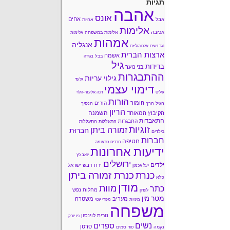
תגיות
אהבה
אונס
אחים
אבל
אחיות
אלימות
אכזבה
אלימות במשפחה
אלימות
אמהות
אנגליה
נגד נשים
אלכוהוליזם
ארצות הברית
אשמה
בבל
בגידה
גיל
בדידות
בני נוער
ההתבגרות
גילוי עריות
גלעד
דימוי עצמי
שליט
דנה אלעזר-הלוי
הורות
הומור
הורים
הגיל הרך
הנסיך
הריון
השמנה
הקיבוץ המאוחד
התאבדות
התבגרות
התעללות
התעללות
זוגיות
זמורה ביתן
חברוּת
בילדים
חברות
חטיפה
חרדים
טראומה
ידיעות אחרונות
יואב כץ
ירושלים
ילדים
ירח דבש
ישראל
יעל אכמון
כנרת זמורה ביתן
כנרת
כלא
מודן
מוות
כתר
מחלות נפש
לונדון
מטר
מין
מעריב
משטרה
מיניות
מפרי עטי
משפחה
נורית לוינסון
ניו יורק
נשים
ספרים
סרטן
נקמה
סמים
סוד