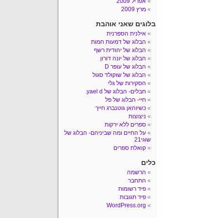
אפריל 2009
מרץ 2009
בלוגים שאני אוהבת
אילנית הספרנית
הבלוג של דמעות חמות
הבלוג של יהודית רשף
הבלוג של יונה דורון
הבלוג של עופר D
הבלוג של שוקולד סגול
הסקירות של גלי
חבלים- הבלוג של yael d.
חיי- הבלוג של פל
כשיוהאן גוטנברג חייך
ניצוצות
ספרים ללא ירקות
על החיים ומה שביניהם- הבלוג של
שוגי21
קואלת ספרים
כלים
הרשמה
התחבר
פיד רשומות
פיד תגובות
WordPress.org