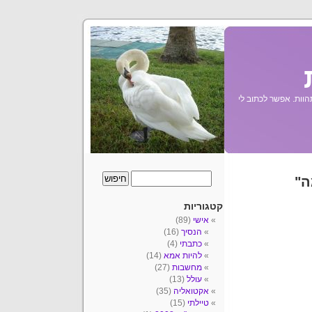
הוות. אפשר לכתוב לי
ה"
קטגוריות
אישי
(89)
הנסיך
(16)
כתבתי
(4)
להיות אמא
(14)
מחשבות
(27)
עולל
(13)
אקטואליה
(35)
טיילתי
(15)