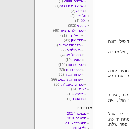
ארה"ב- 2008
(1)
ארה"ב-ירח דבש
(7)
פראג
(2)
טלוויזיה
(2)
כללי
(4)
קראתי
(302)
ספרי ילדים ונוער
(49)
הגיל הרך
(21)
ספרי עיון
(43)
פיל ורוצח
מלחמות ישראל
(5)
סוציולוגיה
(7)
, על אהבה
פסיכולוגיה
(4)
שואה
(10)
ספרי פרוזה
(194)
ספרי מתח
(35)
תמיד קורה
פרוזה מקור
(62)
ק: אתם לא
פרוזה מתורגמים
(99)
ספרים באנגלית
(16)
ראיתי
(14)
קולנוע
(13)
מב, גיבור
תיאטרון
(1)
הולי, ואת
ארכיונים
נובמבר 2017
חומה, אבל
נובמבר 2016
תח ידועה,
ספטמבר 2016
 ספר שלה.
יולי 2014