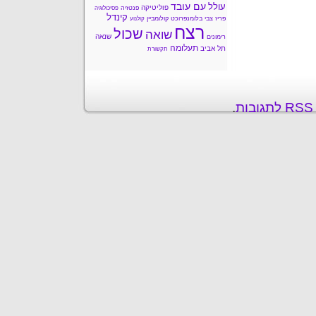
עם עובד
עולל
פוליטיקה
פנטזיה
פסיכולוגיה
קינדל
פריז
צבי בלומנפרוכט
קולומביין
קולנוע
רצח
שכול
שואה
שנאה
רימונים
תעלומה
תל אביב
תקשורת
ת
.