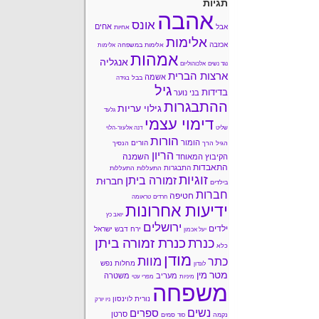
תגיות
אהבה
אונס
אחים
אבל
אחיות
אלימות
אכזבה
אלימות במשפחה
אלימות
אמהות
אנגליה
נגד נשים
אלכוהוליזם
ארצות הברית
אשמה
בבל
בגידה
גיל
בדידות
בני נוער
ההתבגרות
גילוי עריות
גלעד
דימוי עצמי
שליט
דנה אלעזר-הלוי
הורות
הומור
הורים
הגיל הרך
הנסיך
הריון
השמנה
הקיבוץ המאוחד
התאבדות
התבגרות
התעללות
התעללות
זוגיות
זמורה ביתן
חברוּת
בילדים
חברות
חטיפה
חרדים
טראומה
ידיעות אחרונות
יואב כץ
ירושלים
ילדים
ירח דבש
ישראל
יעל אכמון
כנרת זמורה ביתן
כנרת
כלא
מודן
מוות
כתר
מחלות נפש
לונדון
מטר
מין
מעריב
משטרה
מיניות
מפרי עטי
משפחה
נורית לוינסון
ניו יורק
נשים
ספרים
סרטן
נקמה
סמים
סוד