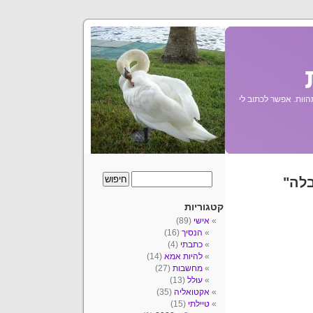
הוות. אפשר לכתוב לי
בלה"
קטגוריות
אישי
(89)
הנסיך
(16)
כתבתי
(4)
להיות אמא
(14)
מחשבות
(27)
עולל
(13)
אקטואליה
(35)
טיילתי
(15)