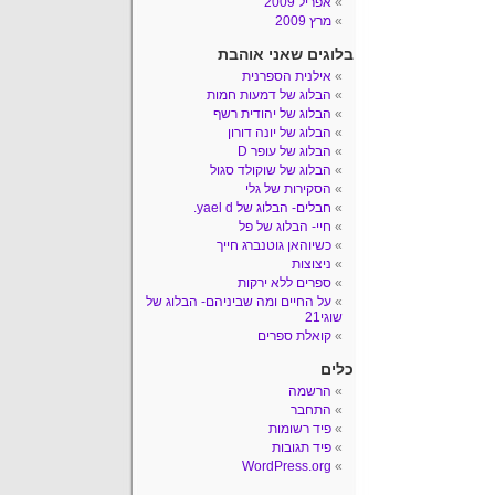
אפריל 2009
מרץ 2009
בלוגים שאני אוהבת
אילנית הספרנית
הבלוג של דמעות חמות
הבלוג של יהודית רשף
הבלוג של יונה דורון
הבלוג של עופר D
הבלוג של שוקולד סגול
הסקירות של גלי
חבלים- הבלוג של yael d.
חיי- הבלוג של פל
כשיוהאן גוטנברג חייך
ניצוצות
ספרים ללא ירקות
על החיים ומה שביניהם- הבלוג של
שוגי21
קואלת ספרים
כלים
הרשמה
התחבר
פיד רשומות
פיד תגובות
WordPress.org