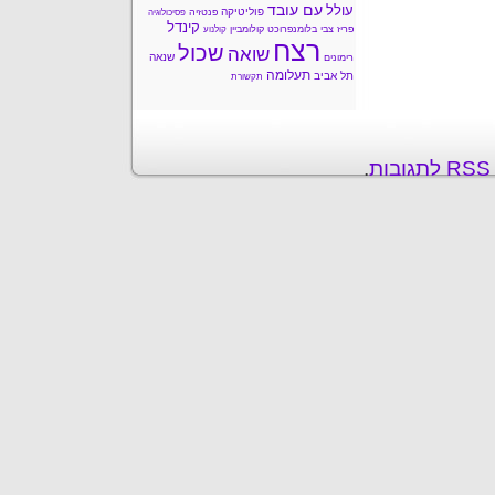
עם עובד
עולל
פוליטיקה
פנטזיה
פסיכולוגיה
קינדל
פריז
צבי בלומנפרוכט
קולומביין
קולנוע
רצח
שכול
שואה
שנאה
רימונים
תעלומה
תל אביב
תקשורת
ת
.