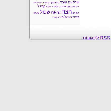
עם עובד
עולל
פוליטיקה
פנטזיה
פסיכולוגיה
קינדל
פריז
צבי בלומנפרוכט
קולומביין
קולנוע
רצח
שכול
שואה
שנאה
רימונים
תעלומה
תל אביב
תקשורת
ת
.