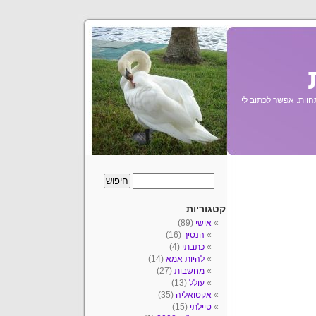
הוות. אפשר לכתוב לי
קטגוריות
אישי
(89)
הנסיך
(16)
כתבתי
(4)
להיות אמא
(14)
מחשבות
(27)
עולל
(13)
אקטואליה
(35)
טיילתי
(15)