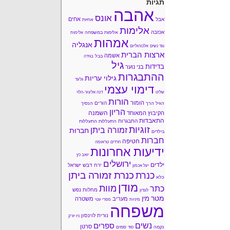
תגיות
אהבה
אונס
אחים
אבל
אחיות
אלימות
אכזבה
אלימות במשפחה
אלימות
אמהות
אנגליה
נגד נשים
אלכוהוליזם
ארצות הברית
אשמה
בבל
בגידה
גיל
בדידות
בני נוער
ההתבגרות
גילוי עריות
גלעד
דימוי עצמי
שליט
דנה אלעזר-הלוי
הורות
הומור
הורים
הגיל הרך
הנסיך
הריון
השמנה
הקיבוץ המאוחד
התאבדות
התבגרות
התעללות
התעללות
זוגיות
זמורה ביתן
חברוּת
בילדים
חברות
חטיפה
חרדים
טראומה
ידיעות אחרונות
יואב כץ
ירושלים
ילדים
ירח דבש
ישראל
יעל אכמון
כנרת זמורה ביתן
כנרת
כלא
מודן
מוות
כתר
מחלות נפש
לונדון
מטר
מין
מעריב
משטרה
מיניות
מפרי עטי
משפחה
נורית לוינסון
ניו יורק
נשים
ספרים
סרטן
נקמה
סמים
סוד