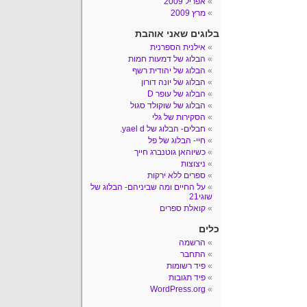
אפריל 2009
מרץ 2009
בלוגים שאני אוהבת
אילנית הספרנית
הבלוג של דמעות חמות
הבלוג של יהודית רשף
הבלוג של יונה דורון
הבלוג של עופר D
הבלוג של שוקולד סגול
הסקירות של גלי
חבלים- הבלוג של yael d.
חיי- הבלוג של פל
כשיוהאן גוטנברג חייך
ניצוצות
ספרים ללא ירקות
על החיים ומה שביניהם- הבלוג של
שוגי21
קואלת ספרים
כלים
הרשמה
התחבר
פיד רשומות
פיד תגובות
WordPress.org