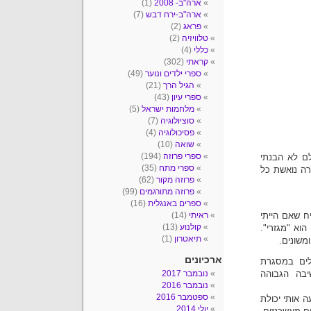
ארה"ב- 2008
(1)
ארה"ב-ירח דבש
(7)
פראג
(2)
טלוויזיה
(2)
כללי
(4)
קראתי
(302)
ספרי ילדים ונוער
(49)
הגיל הרך
(21)
ספרי עיון
(43)
מלחמות ישראל
(5)
סוציולוגיה
(7)
פסיכולוגיה
(4)
שואה
(10)
ספרי פרוזה
(194)
ם לא הבנתי
ספרי מתח
(35)
ורה נואשת כל
פרוזה מקור
(62)
פרוזה מתורגמים
(99)
ספרים באנגלית
(16)
ח שאם הייתי
ראיתי
(14)
קולנוע
(13)
הוא "מגזרי".
תיאטרון
(1)
משונים.
ארכיונים
בוהה בירושלים במסגרת
בה הגבוהה
נובמבר 2017
נובמבר 2016
ספטמבר 2016
ה אותי יכולת
יולי 2014