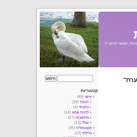
הוות. אפשר לכתוב לי
ערת"
קטגוריות
אישי
(89)
הנסיך
(16)
כתבתי
(4)
להיות אמא
(14)
מחשבות
(27)
עולל
(13)
אקטואליה
(35)
טיילתי
(15)