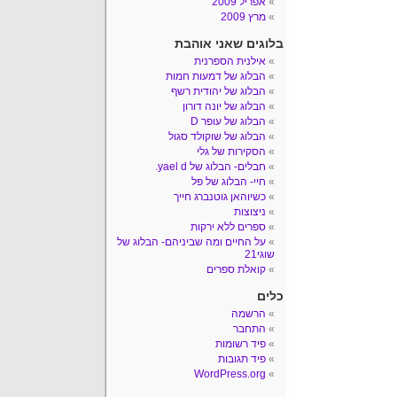
אפריל 2009
מרץ 2009
בלוגים שאני אוהבת
אילנית הספרנית
הבלוג של דמעות חמות
הבלוג של יהודית רשף
הבלוג של יונה דורון
הבלוג של עופר D
הבלוג של שוקולד סגול
הסקירות של גלי
חבלים- הבלוג של yael d.
חיי- הבלוג של פל
כשיוהאן גוטנברג חייך
ניצוצות
ספרים ללא ירקות
על החיים ומה שביניהם- הבלוג של
שוגי21
קואלת ספרים
כלים
הרשמה
התחבר
פיד רשומות
פיד תגובות
WordPress.org