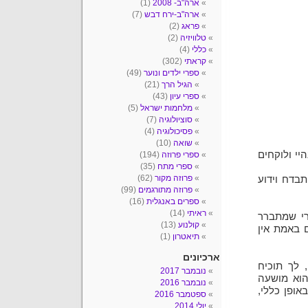
ארה"ב- 2008
(1)
ארה"ב-ירח דבש
(7)
פראג
(2)
טלוויזיה
(2)
כללי
(4)
קראתי
(302)
ספרי ילדים ונוער
(49)
הגיל הרך
(21)
ספרי עיון
(43)
מלחמות ישראל
(5)
סוציולוגיה
(7)
פסיכולוגיה
(4)
שואה
(10)
יי ולוקחים
ספרי פרוזה
(194)
ספרי מתח
(35)
פרוזה מקור
(62)
בדח וידוע
פרוזה מתורגמים
(99)
ספרים באנגלית
(16)
ראיתי
(14)
רי שמתברר
קולנוע
(13)
באמת אין
תיאטרון
(1)
ארכיונים
, לך תוכיח
נובמבר 2017
הוא מושעה
נובמבר 2016
אופן כללי,
ספטמבר 2016
יולי 2014