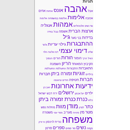
תגיות
אהבה
אונס
אחים
אבל
אחיות
אלימות
אכזבה
אלימות במשפחה
אלימות
אמהות
אנגליה
נגד נשים
אלכוהוליזם
ארצות הברית
אשמה
בבל
בגידה
גיל
בדידות
בני נוער
ההתבגרות
גילוי עריות
גלעד
דימוי עצמי
שליט
דנה אלעזר-הלוי
הורות
הומור
הורים
הגיל הרך
הנסיך
הריון
השמנה
הקיבוץ המאוחד
התאבדות
התבגרות
התעללות
התעללות
זוגיות
זמורה ביתן
חברוּת
בילדים
חברות
חטיפה
חרדים
טראומה
ידיעות אחרונות
יואב כץ
ירושלים
ילדים
ירח דבש
ישראל
יעל אכמון
כנרת זמורה ביתן
כנרת
כלא
מודן
מוות
כתר
מחלות נפש
לונדון
מטר
מין
מעריב
משטרה
מיניות
מפרי עטי
משפחה
נורית לוינסון
ניו יורק
נשים
ספרים
סרטן
נקמה
סמים
סוד