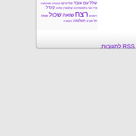
עם עובד
עולל
פוליטיקה
פנטזיה
פסיכולוגיה
קינדל
פריז
צבי בלומנפרוכט
קולומביין
קולנוע
רצח
שכול
שואה
שנאה
רימונים
תעלומה
תל אביב
תקשורת
ת
.