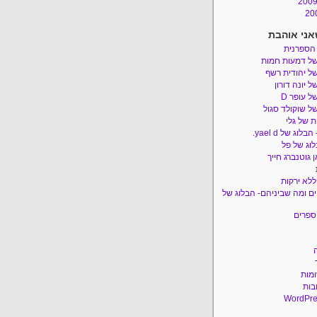
אני אוהבת
 הספרנית
של דמעות חמות
ל יהודית רשף
ל יונה דורון
ל עופר D
ל שוקולד סגול
 של גלי
לוג של yael d.
לוג של פל
 גוטנברג חייך
ללא ירקות
ם ומה שביניהם- הבלוג של
ספרים
ומות
בות
WordPre