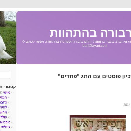
בורה בהתהוות
 ואהבות. בעברי ברווזונת, והיום ברבורה וספרנית בהתהוות. אפשר לכתוב לי
bar@tayari.co.il
יון פוסטים עם התג "פחדים"
קטגוריות
אישי
(89)
הנסי
כתבת
להיו
מחשב
עולל
3)
אקטואל
טיילתי
5)