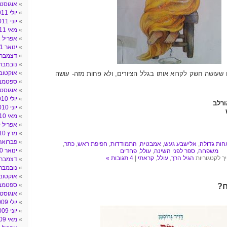
אוגוסט 011
יולי 2011
יוני 2011
מאי 2011
אפריל 2011
ינואר 2011
דצמבר 010
נובמבר 010
אוקטובר 10
שעושה חשק לקרוא אותו בגלל הציורים, ולא פחות מזה- עושה
ספטמבר 0
אוגוסט 010
יולי 2010
ורלב
יוני 2010
מאי 2010
אפריל 2010
מרץ 2010
פברואר 010
חות גדולה
,
אלישבע געש
,
אמבטיה
,
התמודדות
,
חפיפת ראש
,
כתר
,
ינואר 2010
משפחה
,
ספר לפני השינה
,
עולל
,
פחדים
ך לקטגוריות
הגיל הרך
,
עולל
,
קראתי
|
4 תגובות »
דצמבר 009
נובמבר 009
אוקטובר 09
ספטמבר 9
ח?
אוגוסט 009
יולי 2009
יוני 2009
מאי 2009