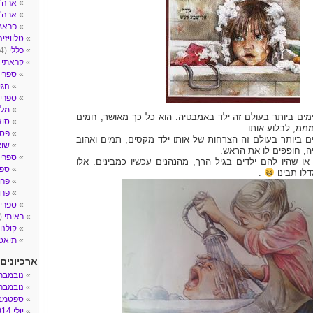
ארה"ב- 
ארה"
פראג
טלוויזיה
כללי
(4)
קראתי
2)
ספרי 
הגי
ספרי ע
מלח
ם ביותר בעולם זה ילד באמבטיה. הוא כל כך מאושר, חמים
סוצ
מ, לבלוע אותו.
פסי
ם ביותר בעולם זה הצרחות של אותו ילד מקסים, תמים ואהוב
שו
ה, חופפים לו את הראש.
ספרי 
ו שהיו להם ילדים בגיל הרך, מהנהנים עכשיו כמבינים. אלו
ספר
לו תבינו
.
פרו
פרו
ספרים
ראיתי
(14)
קולנו
תיאטר
ארכיונים
נובמבר 017
נובמבר 016
ספטמבר 6
יולי 2014