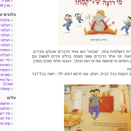
אפריל 2009
מרץ 2009
בלוגים ש
אילנית
הבלוג 
הבלוג ש
הבלוג ש
הבלוג ש
הבלוג ש
הסקירות
ת ירושלמית צחה, "אבויויו" הוא אחד הדברים שכולם מכירים.
חבלים- הב
את, וזה אחד הדברים שאני מצפה בכליון עיניים לעשות עם
חיי- הב
מן הסתם מי שיעשה את זה הוא הנסיך, הגבוה אלפי מונים ממני).
כשיוהאן
ח.
ניצוצות
מח בכל הבית, ויונתן, עם הדמון דמיון ילדִי, רואה בכל דבר
ספרים 
על החיי
שוגי21
קואלת 
כלים
הרשמה
התחבר
פיד רש
פיד תגו
ss.org