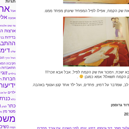
תגיות
אה
ת שק הקמח, אפילו לפיל המפחיד שיונתן מפחד ממנו.
אבל
אלי
אכזבה
נגד נשים
אלכוהול
ארצות הב
בדידות
בני 
ההתבג
דימו
שליט
הומ
הגיל הרך
הקיבוץ המא
התאבדות
ה
זוגי
א ישכח, וימכור את שק הקמח לפיל, אבל אבא זוכר!!!
בילדים
שק הקמח תשאלו? אמא כמובן
.
חברות
ח
ידיעות
, שמדבר על דמיון, פחדים, ועל ילד אחד קטן ועטוף באהבה.
ילדים
יעל אכמ
כנרת
כלא
מ
וד גרוסמן
כתר
לונדון
מטר
מין
מי
משפ
נשים
נקמה
גלעד סופר
,
דוד גרוסמן
,
דמיון
,
יונתן
,
לפני השינה
,
עם עובד
,
פחדים