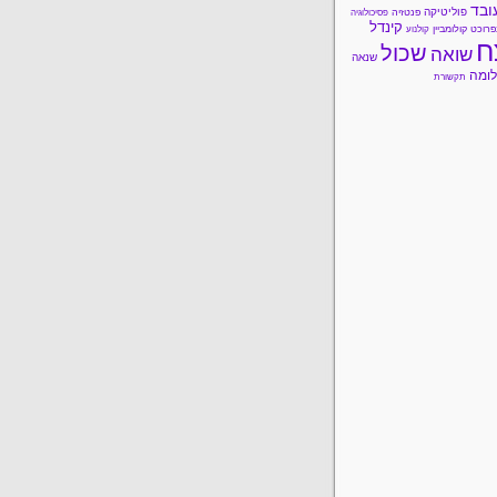
ובד
פוליטיקה
פנטזיה
פסיכולוגיה
קינדל
פרוכט
קולומביין
קולנוע
ח
שכול
שואה
שנאה
ומה
תקשורת