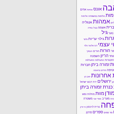
בה
אונס
אחים
אחיות
מות
אלימות במשפחה
אלימות
אמהות
אנגליה
יזם
רית
אשמה
בבל
בגידה
גיל
נוער
רות
גילוי עריות
גלעד
י עצמי
דנה אלעזר-הלוי
הורות
ור
הורים
הנסיך
הריון
השמנה
וחד
תבגרות
התעללות
התעללות
ות
זמורה ביתן
חברוּת
טיפה
חרדים
טראומה
 אחרונות
יואב כץ
ירושלים
ירח דבש
ישראל
ון
כנרת זמורה ביתן
ודן
מוות
מחלות נפש
מעריב
משטרה
ניות
מפרי עטי
חה
נורית לוינסון
ניו יורק
ספרים
סרטן
סמים
סוד