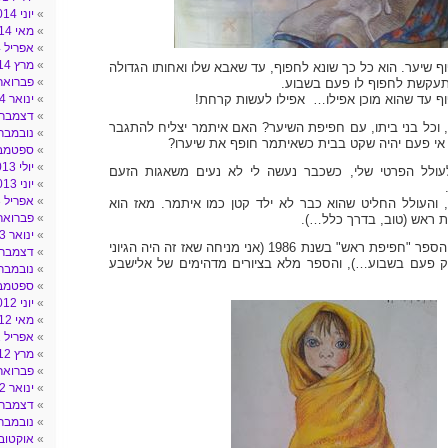
יוני 2014
מאי 2014
אפריל 2014
מרץ 2014
 שיער. הוא כל כך שונא לחפוף, עד שאבא שלו ואחותו הגדולה
פברואר 014
עקשת לחפוף לו פעם בשבוע.
וף עד שהוא מוכן אפילו… אפילו לעשות קרחת!
ינואר 2014
דצמבר 013
 וכל בני ביתו, עם חפיפת השיער? האם איתמר יצליח להתגבר
נובמבר 013
י פעם יהיה שקט בבית כשאיתמר חופף את שיערו?
ספטמבר 3
יולי 2013
ולל הפרטי שלי, כשכבר נעשה לי לא נעים משאגות הזעם
יוני 2013
אפריל 2013
והעולל החליט שהוא כבר לא ילד קטן כמו איתמר. מאז הוא
פברואר 013
 ראש (טוב, בדרך כלל…).
ינואר 2013
אורי אורלב כתב את הספר "חפיפת ראש" בשנת 1986 (אני מניחה שאז זה היה הגיוני
דצמבר 012
ק פעם בשבוע…), והספר מלא בציורים מדהימים של אלישבע
נובמבר 012
ספטמבר 2
יוני 2012
מאי 2012
אפריל 2012
מרץ 2012
פברואר 012
ינואר 2012
דצמבר 011
נובמבר 011
אוקטובר 11