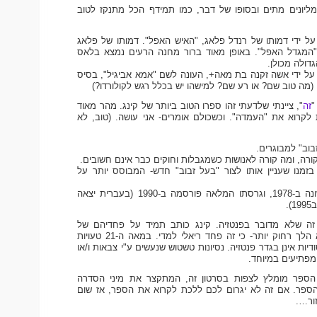
ליונים מתים ובסופו של דבר, כמו תמידף הכל מתנקז לטוב
ל ידי דמותו של רנדל פלאג, "האיש האפל". דמותו של פלאג
המגדל האפל". באופן מאוד ברור מחנה הרעים נמצא בלאס
דולה מכולן.
על ידי אשה זקנה בת מאה+, העונה לשם "אמא אביגיל", בסיס
(מה טוב שם? או רע שם? למישהו יש בכלל רגש לקולורדו?)
"
זה
", ציינתי שלדעתי זהו ספרו הטוב ביותר של קינג. מהר מאוד
 לקרוא את "העמדה". וכשכולם אומרים- אני עושה. (טוב, לא
וב" למבוגרים.
ורה, ומה קורה לאנושות כשמגבלות וחוקים כבר אינם חשובים.
זמנו שעניין אותו לצור "בעל זבוב" חדש- המבוסס יותר על
הספר פורסם לראשונה ב-1978, וגרסתו המלאה פורסמה ב-1990 (בעברית יצאה
.
ה שלא מדובר בפנטזיה. קינג כותב תמיד על פחדיהם של
האנשים, והפעם הוא הלך רחוק יותר- כי זה פחד ריאלי למדי. במאה ה-21 טעויות
ות אינן בגדר פנטזיה. נסיונות טשטוש שנעשים ע"י צבאות ו/או
מפתיעים במיוחד.
הספר מומלץ לצפות בסרטון זה, המתקצר את מיני הסדרה
פר. אם זה לא יגרום לכם ללכת לקרוא את הספר, אז שום
ור….