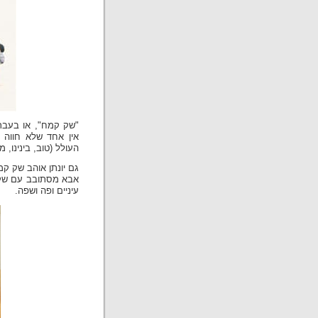
"שק קמח", או בעברי
אין אחד שלא חווה ז
העולל (טוב, בינינו, 
גם יונתן אוהב שק קמ
אבא מסתובב עם שק הק
עיניים ופה ושפה.