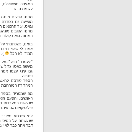
המגיפה משתוללת, מ
לעומת הרע.
מחנה הרעים מונהג ע
מופיעה גם בסדרה "
וגאס, עיר החטאים הג
מחנה הטובים מונהג 
המחנה הוא בקולורדו 
בזמנו, כשכתבתי על 
אמרו לי שאני חייבת
תמיד ולא הכל
).
"העמדה" הוא "בעל זב
מעשה באסון גדול שק
גם קינג עצמו אמר ב
פנטזיה.
המהדורה המורחבת ב1995)
מה שמטריד בספר ז
שנעשות במעבדות סודי
פוליטיקאים גם אינם 
למי שנרתע מאורך 
שנעשתה על בסיס הס
דבר אחר כבר לא יעז