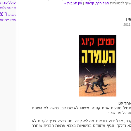
עם ע
עולל
ייך לקטגוריות
הגיל הרך
,
קראתי
|
אין תגובות »
פריז
צבי בלומנ
רצ
רימונים
ו
תעל
תל אביב
חד קטן.
חיל מטעות אחת קטנה. מישהו לא שם לב. מישהו לא השגיח
ה כל מה שצריך.
רה, אבל ידוע בודאות מה
לא
קרה. מה שהיה צריך לקרות לא
א נדלק", ונגיף שהונדס בחשאיות בצבא ארצות הברית שוחרר