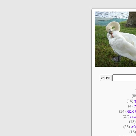
ך
(16)
י
(4)
ת אמא
(14)
ות
(27)
(1
יה
(35)
(1