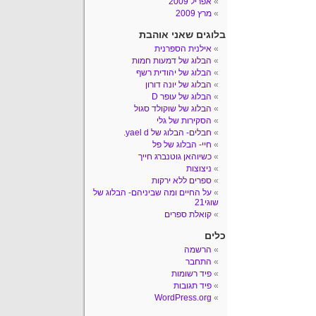
אפריל 2009
מרץ 2009
בלוגים שאני אוהבת
אילנית הספרנית
הבלוג של דמעות חמות
הבלוג של יהודית רשף
הבלוג של יונה דורון
הבלוג של עופר D
הבלוג של שוקולד סגול
הסקירות של גלי
חבלים- הבלוג של yael d.
חיי- הבלוג של פל
כשיוהאן גוטנברג חייך
ניצוצות
ספרים ללא ירקות
על החיים ומה שביניהם- הבלוג של
שוגי21
קואלת ספרים
כלים
הרשמה
התחבר
פיד רשומות
פיד תגובות
WordPress.org