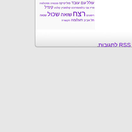
עם עובד
עולל
פוליטיקה
פנטזיה
פסיכולוגיה
קינדל
פריז
צבי בלומנפרוכט
קולומביין
קולנוע
רצח
שכול
שואה
שנאה
רימונים
תעלומה
תל אביב
תקשורת
ת
.