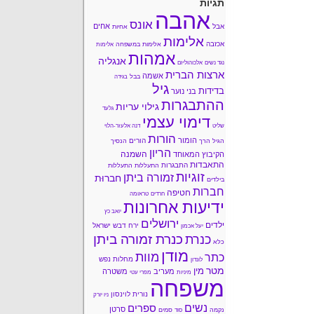
תגיות
אהבה
אונס
אחים
אבל
אחיות
אלימות
אכזבה
אלימות במשפחה
אלימות
אמהות
אנגליה
נגד נשים
אלכוהוליזם
ארצות הברית
אשמה
בבל
בגידה
גיל
בדידות
בני נוער
ההתבגרות
גילוי עריות
גלעד
דימוי עצמי
שליט
דנה אלעזר-הלוי
הורות
הומור
הורים
הגיל הרך
הנסיך
הריון
השמנה
הקיבוץ המאוחד
התאבדות
התבגרות
התעללות
התעללות
זוגיות
זמורה ביתן
חברוּת
בילדים
חברות
חטיפה
חרדים
טראומה
ידיעות אחרונות
יואב כץ
ירושלים
ילדים
ירח דבש
ישראל
יעל אכמון
כנרת זמורה ביתן
כנרת
כלא
מודן
מוות
כתר
מחלות נפש
לונדון
מטר
מין
מעריב
משטרה
מיניות
מפרי עטי
משפחה
נורית לוינסון
ניו יורק
נשים
ספרים
סרטן
נקמה
סמים
סוד