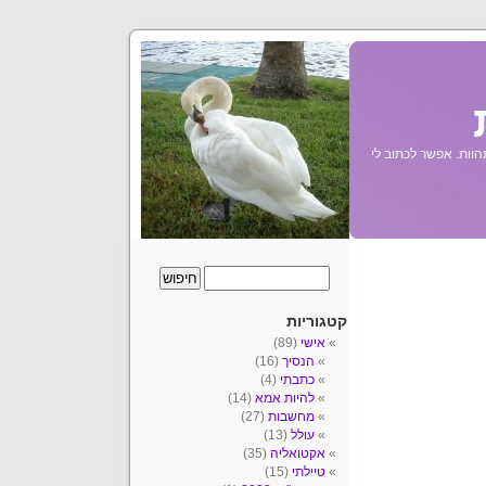
הוות. אפשר לכתוב לי
קטגוריות
אישי
(89)
הנסיך
(16)
כתבתי
(4)
להיות אמא
(14)
מחשבות
(27)
עולל
(13)
אקטואליה
(35)
טיילתי
(15)