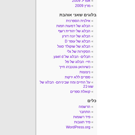
אפריל 2009
מרץ 2009
בלוגים שאני אוהבת
אילנית הספרנית
הבלוג של דמעות חמות
הבלוג של יהודית רשף
הבלוג של יונה דורון
הבלוג של עופר D
הבלוג של שוקולד סגול
הסקירות של גלי
חבלים- הבלוג של yael d.
חיי- הבלוג של פל
כשיוהאן גוטנברג חייך
ניצוצות
ספרים ללא ירקות
על החיים ומה שביניהם- הבלוג של
שוגי21
קואלת ספרים
כלים
הרשמה
התחבר
פיד רשומות
פיד תגובות
WordPress.org