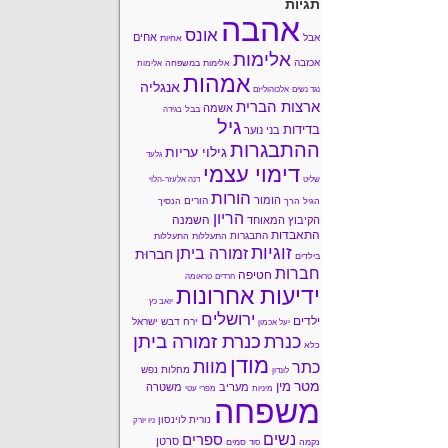
תגיות
אהבה
אונס
אחים
אבל
אחיות
אלימות
אכזבה
אלימות במשפחה
אלימות
אמהות
אנגליה
נגד נשים
אלכוהוליזם
ארצות הברית
אשמה
בבל
בגידה
גיל
בדידות
בני נוער
ההתבגרות
גילוי עריות
גלעד
דימוי עצמי
שליט
דנה אלעזר-הלוי
הורות
הומור
הורים
הגיל הרך
הנסיך
הריון
השמנה
הקיבוץ המאוחד
התאבדות
התבגרות
התעללות
התעללות
זוגיות
זמורה ביתן
חברוּת
בילדים
חברות
חטיפה
חרדים
טראומה
ידיעות אחרונות
יואב כץ
ירושלים
ילדים
ירח דבש
ישראל
יעל אכמון
כנרת זמורה ביתן
כנרת
כלא
מודן
מוות
כתר
מחלות נפש
לונדון
מטר
מין
מעריב
משטרה
מיניות
מפרי עטי
משפחה
נורית לוינסון
ניו יורק
נשים
ספרים
סרטן
נקמה
סמים
סוד