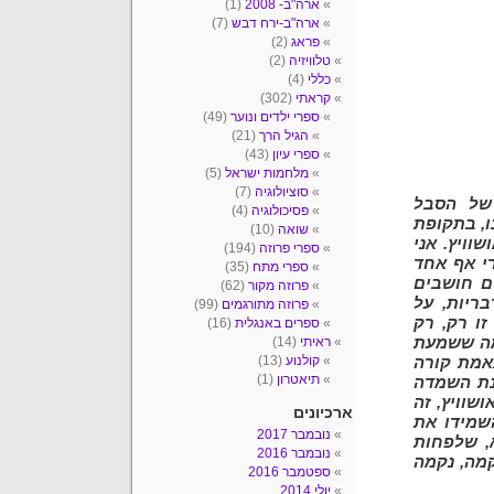
ארה"ב- 2008
(1)
ארה"ב-ירח דבש
(7)
פראג
(2)
טלוויזיה
(2)
כללי
(4)
קראתי
(302)
ספרי ילדים ונוער
(49)
הגיל הרך
(21)
ספרי עיון
(43)
מלחמות ישראל
(5)
סוציולוגיה
(7)
 של הסבל
פסיכולוגיה
(4)
ו, בתקופת
שואה
(10)
וויץ. אני
ספרי פרוזה
(194)
י אף אחד
ספרי מתח
(35)
ם
חושבים
פרוזה מקור
(62)
ריות, על
פרוזה מתורגמים
(99)
ו רק, רק
ספרים באנגלית
(16)
 מה ששמעת
ראיתי
(14)
קולנוע
(13)
אמת קורה
תיאטרון
(1)
נת השמדה
שוויץ, זה
ארכיונים
שמידו את
נובמבר 2017
, שלפחות
נובמבר 2016
קמה, נקמה
ספטמבר 2016
יולי 2014