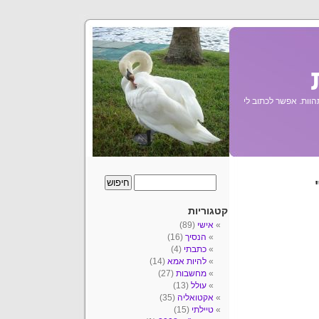
הוות. אפשר לכתוב לי
קטגוריות
אישי
(89)
הנסיך
(16)
כתבתי
(4)
להיות אמא
(14)
מחשבות
(27)
עולל
(13)
אקטואליה
(35)
טיילתי
(15)