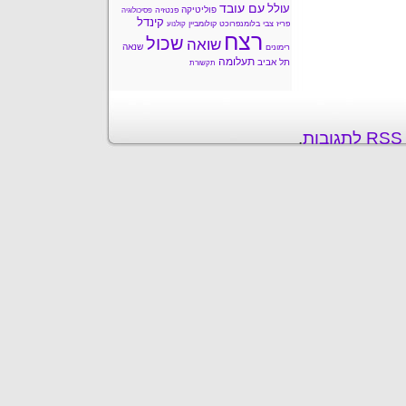
עם עובד
עולל
פוליטיקה
פנטזיה
פסיכולוגיה
קינדל
פריז
צבי בלומנפרוכט
קולומביין
קולנוע
רצח
שכול
שואה
שנאה
רימונים
תעלומה
תל אביב
תקשורת
ת
.