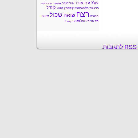
עם עובד
עולל
פוליטיקה
פנטזיה
פסיכולוגיה
קינדל
פריז
צבי בלומנפרוכט
קולומביין
קולנוע
רצח
שכול
שואה
שנאה
רימונים
תעלומה
תל אביב
תקשורת
ת
.