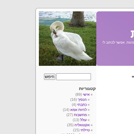
הוות. אפשר לכתוב לי
קטגוריות
אישי
(89)
הנסיך
(16)
כתבתי
(4)
להיות אמא
(14)
מחשבות
(27)
עולל
(13)
אקטואליה
(35)
טיילתי
(15)