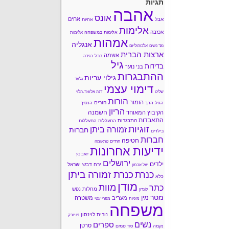
תגיות
אהבה
אונס
אחים
אבל
אחיות
אלימות
אכזבה
אלימות במשפחה
אלימות
אמהות
אנגליה
נגד נשים
אלכוהוליזם
ארצות הברית
אשמה
בבל
בגידה
גיל
בדידות
בני נוער
ההתבגרות
גילוי עריות
גלעד
דימוי עצמי
שליט
דנה אלעזר-הלוי
הורות
הומור
הורים
הגיל הרך
הנסיך
הריון
השמנה
הקיבוץ המאוחד
התאבדות
התבגרות
התעללות
התעללות
זוגיות
זמורה ביתן
חברוּת
בילדים
חברות
חטיפה
חרדים
טראומה
ידיעות אחרונות
יואב כץ
ירושלים
ילדים
ירח דבש
ישראל
יעל אכמון
כנרת זמורה ביתן
כנרת
כלא
מודן
מוות
כתר
מחלות נפש
לונדון
מטר
מין
מעריב
משטרה
מיניות
מפרי עטי
משפחה
נורית לוינסון
ניו יורק
נשים
ספרים
סרטן
נקמה
סמים
סוד