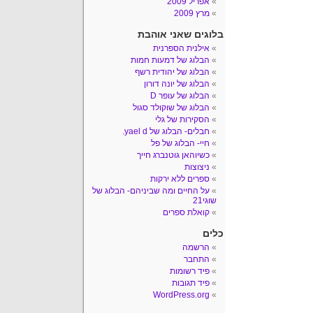
אפריל 2009
מרץ 2009
בלוגים שאני אוהבת
אילנית הספרנית
הבלוג של דמעות חמות
הבלוג של יהודית רשף
הבלוג של יונה דורון
הבלוג של עופר D
הבלוג של שוקולד סגול
הסקירות של גלי
חבלים- הבלוג של yael d.
חיי- הבלוג של פל
כשיוהאן גוטנברג חייך
ניצוצות
ספרים ללא ירקות
על החיים ומה שביניהם- הבלוג של
שוגי21
קואלת ספרים
כלים
הרשמה
התחבר
פיד רשומות
פיד תגובות
WordPress.org