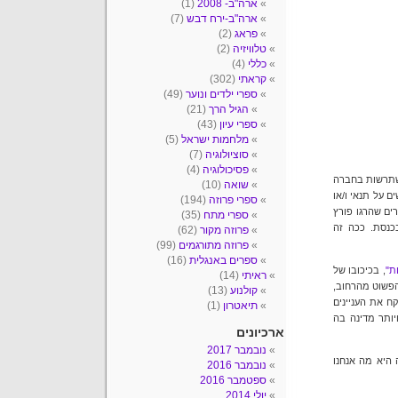
ארה"ב- 2008
(1)
ארה"ב-ירח דבש
(7)
פראג
(2)
טלוויזיה
(2)
כללי
(4)
קראתי
(302)
ספרי ילדים ונוער
(49)
הגיל הרך
(21)
ספרי עיון
(43)
מלחמות ישראל
(5)
סוציולוגיה
(7)
פסיכולוגיה
(4)
משתרשות בחברה
שואה
(10)
ם על תנאי ו/או
ספרי פרוזה
(194)
ים שהרגו פורץ
ספרי מתח
(35)
כנסת. ככה זה
פרוזה מקור
(62)
פרוזה מתורגמים
(99)
ספרים באנגלית
(16)
ת"
, בכיכובו של
ראיתי
(14)
הפשוט מהרחוב,
קולנוע
(13)
ח את העניינים
תיאטרון
(1)
ויותר מדינה בה
ארכיונים
נובמבר 2017
 היא מה אנחנו
נובמבר 2016
ספטמבר 2016
יולי 2014