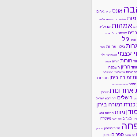
בה
אונס
אחים
אחיות
מות
אלימות במשפחה
אלימות
אמהות
אנגליה
יזם
רית
אשמה
בבל
בגידה
גיל
נוער
רות
גילוי עריות
גלעד
י עצמי
דנה אלעזר-הלוי
הורות
ור
הורים
הנסיך
הריון
השמנה
וחד
תבגרות
התעללות
התעללות
ות
זמורה ביתן
חברוּת
טיפה
חרדים
טראומה
 אחרונות
יואב כץ
ירושלים
ירח דבש
ישראל
ון
כנרת זמורה ביתן
ודן
מוות
מחלות נפש
מעריב
משטרה
ניות
מפרי עטי
חה
נורית לוינסון
ניו יורק
ספרים
סרטן
סמים
סוד