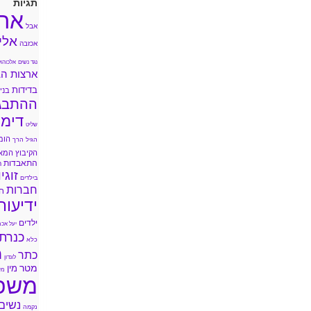
תגיות
אה
אבל
אלי
אכזבה
נגד נשים
אלכוהול
ארצות הב
בדידות
בני 
ההתבג
דימו
שליט
הומ
הגיל הרך
הקיבוץ המא
התאבדות
ה
זוגי
בילדים
חברות
ח
ידיעות
ילדים
יעל אכמ
כנרת
כלא
מ
כתר
לונדון
מטר
מין
מי
משפ
נשים
נקמה