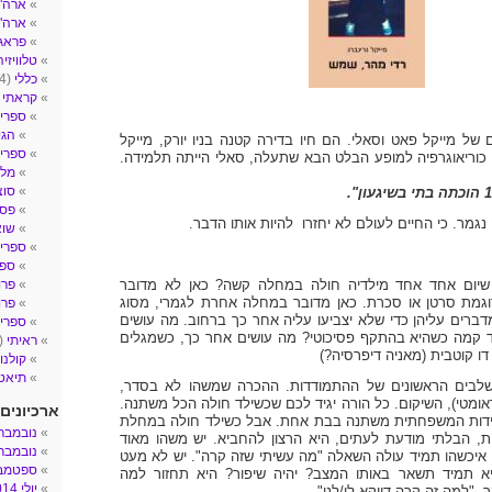
ארה"ב- 
ארה"
פראג
טלוויזיה
כללי
(4)
קראתי
2)
ספרי 
הגי
של מייקל פאט וסאלי. הם חיו בדירה קטנה בניו יורק, מייקל
ספרי ע
וריאוגרפיה למופע הבלט הבא שתעלה, סאלי הייתה תלמידה.
מלח
סוצ
פסי
 נגמר. כי החיים לעולם לא יחזרו להיות אותו הדבר.
שו
ספרי 
ספר
יום אחד אחד מילדיה חולה במחלה קשה? כאן לא מדובר
פרו
וגמת סרטן או סכרת. כאן מדובר במחלה אחרת לגמרי, מסוג
פרו
ברים עליהן כדי שלא יצביעו עליה אחר כך ברחוב. מה עושים
ספרים
 קמה כשהיא בהתקף פסיכוטי? מה עושים אחר כך, כשמגלים
ראיתי
(14)
ו קוטבית (מאניה דיפרסיה?)
קולנו
תיאטר
בים הראשונים של ההתמודדות. ההכרה שמשהו לא בסדר,
ומטי), השיקום. כל הורה יגיד לכם שכשילד חולה הכל משתנה.
ארכיונים
ידות המשפחתית משתנה בבת אחת. אבל כשילד חולה במחלת
נובמבר 017
ת, הבלתי מודעת לעתים, היא הרצון להחביא. יש משהו מאוד
נובמבר 016
איכשהו תמיד עולה השאלה "מה עשיתי שזה קרה". יש לא מעט
ספטמבר 6
א תמיד תשאר באותו המצב? יהיה שיפור? היא תחזור למה
יולי 2014
 "למה זה קרה דווקא לי/לנו".