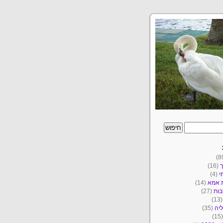
ך
(16)
י
(4)
ת אמא
(14)
ות
(27)
(1
יה
(35)
(1