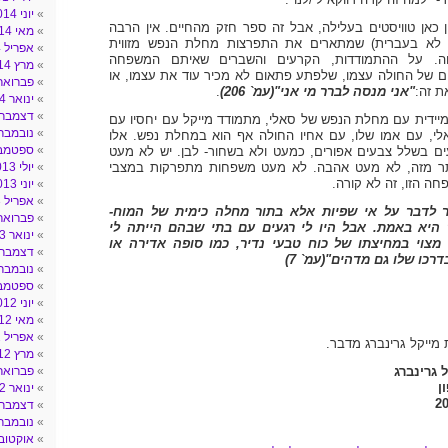
יוני 2014
ן כאן טוויסטים בעלילה, אבל זה ספר חזק מהחיים. אין הרבה
מאי 2014
 לא בעברית) שמתארים את התפרצות מחלת הנפש מזווית
אפריל 2014
 על ההתמודדות, הקרעים והשברים שאיתם המשפחה
מרץ 2014
 של החולה עצמו, שלפתע פתאום לא מכיר עוד את עצמו, או
פברואר 014
ת זה:
"אני מנסה לברר מי אני"(עמ` 206)
.
ינואר 2014
דצמבר 013
ידית עם מחלת הנפש של סאלי, מתמודד מייקל עם יחסיו עם
נובמבר 013
לי, עם אמו שלו, עם אחיו החולה אף הוא במחלת נפש. אלו
ספטמבר 3
ים בשלל צבעים אפורים, כמעט ולא בשחור- לבן. יש לא מעט
תר מזה, לא מעט אהבה. לא מעט משפחות מתפרקות במצבי
יולי 2013
 הזו, זה לא קורה.
יוני 2013
אפריל 2013
ר לדבר על אי שפיות אלא בתור מחלה כימית של המוח-
פברואר 013
 היא באמת. אבל היו לי רגעים עם בתי שבהם הייתה לי
ינואר 2013
צוי במחיצתו של כוח טבעי נדיר, כמו סופה אדירה או
דצמבר 012
רכו שלו גם מדהים"(עמ` 7)
נובמבר 012
ספטמבר 2
יוני 2012
מאי 2012
אפריל 2012
מייקל גרינברג מדבר.
מרץ 2012
 גרינברג
פברואר 012
ן
ינואר 2012
דצמבר 011
נובמבר 011
אוקטובר 11