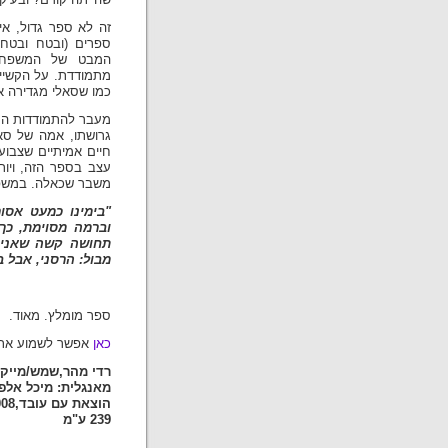
זה לא ספר גדול, אי
ספרים (ובטח ובטח
המבט של המשפחה.
מתמודדת. על הקשיים
כמו שסאלי מגדירה א
מעבר להתמודדות המי
גרושתו, אמה של סא
חיים אמיתיים שצבוע
עצב בספר הזה, ויו
משבר שכאלה. במשפחה
"בימינו כמעט אסו
וברמה מסוימת, כך
תחושה קשה שאני מ
מבול: הרסני, אבל בד
ספר מומלץ. מאוד.
כאן
אפשר לשמוע את 
רדי מהר,שמש/מייקל
מאנגלית: מיכל אלפו
הוצאת עם עובד,2008
239 ע"מ