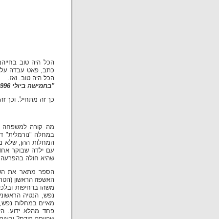
הכל היה טוב בחייהם 
כתב, פאט עבדה על כ
הכל היה טוב. ואז:
"בחמישה ביולי 1996 הוכתה בתי בשיגעון".
כך זה מתחיל. וכך זה
מה קורה למשפחה ש
במחלה "נורמלית" ד
המחלות ההן, שלא מד
עם ילדה שבוקר אחד
שהיא חולה בהפרעה ד
הספר מתאר את השל
האשפוז הראשון (הטרא
משהו בדחיפות ובלכ
נפש, הנטיה הראשוני
מאיים במחלות נפש, 
פחד מהלא ידוע. הי
שהייתה קודם? ובעיקר-