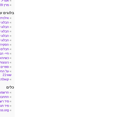
אפריל 2009
מרץ 2009
בלוגים ש
אילנית
הבלוג 
הבלוג ש
הבלוג ש
הבלוג ש
הבלוג ש
הסקירות
חבלים- הב
חיי- הב
כשיוהאן
ניצוצות
ספרים 
על החיי
שוגי21
קואלת 
כלים
הרשמה
התחבר
פיד רש
פיד תגו
ss.org