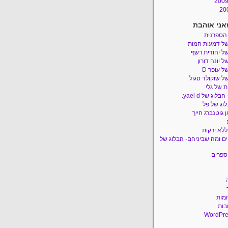
אני אוהבת
 הספרנית
של דמעות חמות
ל יהודית רשף
ל יונה דורון
ל עופר D
ל שוקולד סגול
 של גלי
לוג של yael d.
לוג של פל
 גוטנברג חייך
ללא ירקות
ם ומה שביניהם- הבלוג של
ספרים
ומות
בות
WordPre