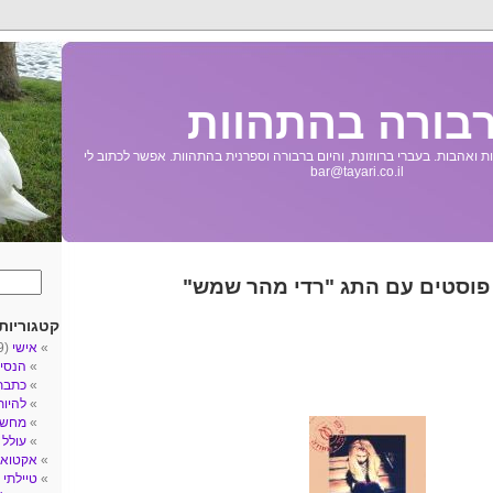
בורה בהתהוות
 ואהבות. בעברי ברווזונת, והיום ברבורה וספרנית בהתהוות. אפשר לכתוב לי
bar@tayari.co.il
 פוסטים עם התג "רדי מהר שמש"
קטגוריות
אישי
(89)
הנסי
כתבת
להיו
מחשב
עולל
3)
אקטואל
טיילתי
5)