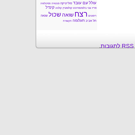
עם עובד
עולל
פוליטיקה
פנטזיה
פסיכולוגיה
קינדל
פריז
צבי בלומנפרוכט
קולומביין
קולנוע
רצח
שכול
שואה
שנאה
רימונים
תעלומה
תל אביב
תקשורת
ת
.