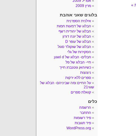
אפריל 2009
מרץ 2009
בלוגים שאני אוהבת
אילנית הספרנית
הבלוג של דמעות חמות
הבלוג של יהודית רשף
הבלוג של יונה דורון
הבלוג של עופר D
הבלוג של שוקולד סגול
הסקירות של גלי
חבלים- הבלוג של yael d.
חיי- הבלוג של פל
כשיוהאן גוטנברג חייך
ניצוצות
ספרים ללא ירקות
על החיים ומה שביניהם- הבלוג של
שוגי21
קואלת ספרים
כלים
הרשמה
התחבר
פיד רשומות
פיד תגובות
WordPress.org