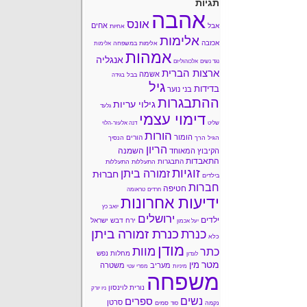
תגיות
אהבה
אונס
אחים
אבל
אחיות
אלימות
אכזבה
אלימות במשפחה
אלימות
אמהות
אנגליה
נגד נשים
אלכוהוליזם
ארצות הברית
אשמה
בבל
בגידה
גיל
בדידות
בני נוער
ההתבגרות
גילוי עריות
גלעד
דימוי עצמי
שליט
דנה אלעזר-הלוי
הורות
הומור
הורים
הגיל הרך
הנסיך
הריון
השמנה
הקיבוץ המאוחד
התאבדות
התבגרות
התעללות
התעללות
זוגיות
זמורה ביתן
חברוּת
בילדים
חברות
חטיפה
חרדים
טראומה
ידיעות אחרונות
יואב כץ
ירושלים
ילדים
ירח דבש
ישראל
יעל אכמון
כנרת זמורה ביתן
כנרת
כלא
מודן
מוות
כתר
מחלות נפש
לונדון
מטר
מין
מעריב
משטרה
מיניות
מפרי עטי
משפחה
נורית לוינסון
ניו יורק
נשים
ספרים
סרטן
נקמה
סמים
סוד