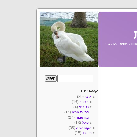
הוות. אפשר לכתוב לי
קטגוריות
אישי
(89)
הנסיך
(16)
כתבתי
(4)
להיות אמא
(14)
מחשבות
(27)
עולל
(13)
אקטואליה
(35)
טיילתי
(15)