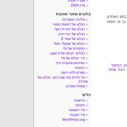
אפריל 2009
מרץ 2009
בלוגים שאני אוהבת
זמן האחרון,
אילנית הספרנית
וכי זה הספר
הבלוג של דמעות חמות
הבלוג של יהודית רשף
הבלוג של יונה דורון
הבלוג של עופר D
הבלוג של שוקולד סגול
הסקירות של גלי
חבלים- הבלוג של yael d.
חיי- הבלוג של פל
כשיוהאן גוטנברג חייך
ת
,
החתול
ניצוצות
,
רצח
,
שחור
,
ספרים ללא ירקות
על החיים ומה שביניהם- הבלוג של
שוגי21
קואלת ספרים
כלים
הרשמה
התחבר
פיד רשומות
פיד תגובות
WordPress.org