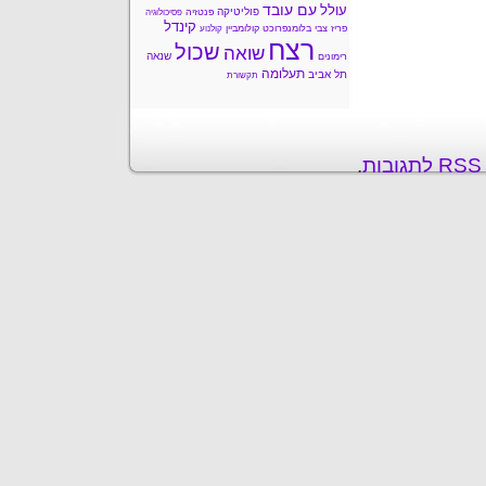
עם עובד
עולל
פוליטיקה
פנטזיה
פסיכולוגיה
קינדל
פריז
צבי בלומנפרוכט
קולומביין
קולנוע
רצח
שכול
שואה
שנאה
רימונים
תעלומה
תל אביב
תקשורת
ת
.