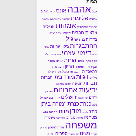
תגיות
אהבה
אונס
אחים
אבל
אחיות
אלימות
אכזבה
אלימות במשפחה
אלימות
אמהות
אנגליה
נגד נשים
אלכוהוליזם
ארצות הברית
אשמה
בבל
בגידה
גיל
בדידות
בני נוער
ההתבגרות
גילוי עריות
גלעד
דימוי עצמי
שליט
דנה אלעזר-הלוי
הורות
הומור
הורים
הגיל הרך
הנסיך
הריון
השמנה
הקיבוץ המאוחד
התאבדות
התבגרות
התעללות
התעללות
זוגיות
זמורה ביתן
חברוּת
בילדים
חברות
חטיפה
חרדים
טראומה
ידיעות אחרונות
יואב כץ
ירושלים
ילדים
ירח דבש
ישראל
יעל אכמון
כנרת זמורה ביתן
כנרת
כלא
מודן
מוות
כתר
מחלות נפש
לונדון
מטר
מין
מעריב
משטרה
מיניות
מפרי עטי
משפחה
נורית לוינסון
ניו יורק
נשים
ספרים
סרטן
נקמה
סמים
סוד