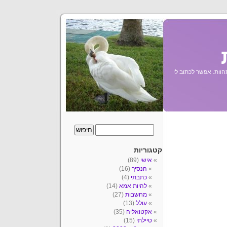
הוות. אפשר לכתוב לי
קטגוריות
אישי
(89)
הנסיך
(16)
כתבתי
(4)
להיות אמא
(14)
מחשבות
(27)
עולל
(13)
אקטואליה
(35)
טיילתי
(15)