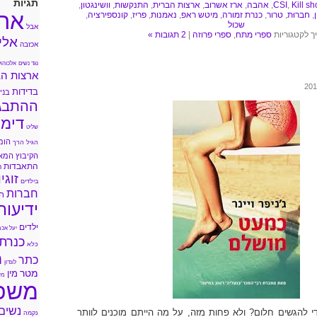
תגיות
Kill sh
,
CSI
,
אהבה
,
ארז אשרוב
,
ארצות הברית
,
התנקשות
,
וושינגטון
,
אה
,
חברוּת
,
טרור
,
כנרת זמורה
,
מיטש ראפ
,
נאמנות
,
פריז
,
קונספירציה
,
שכול
אבל
ך לקטגוריות
ספרי מתח
,
ספרי פרוזה
|
2 תגובות »
אלי
אכזבה
נגד נשים
אלכוהול
ארצות הב
בדידות
בני 
ההתבג
דימו
שליט
הומ
הגיל הרך
הקיבוץ המא
התאבדות
ה
זוגי
בילדים
חברות
ח
ידיעות
ילדים
יעל אכמ
כנרת
כלא
מ
כתר
לונדון
מטר
מין
מי
משפ
נשים
די להגשים חלום? ולא פחות מזה, על מה הייתם מוכנים לוותר
נקמה