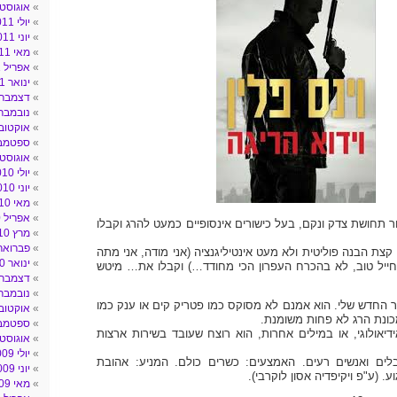
אוגוסט 011
יולי 2011
יוני 2011
מאי 2011
אפריל 2011
ינואר 2011
דצמבר 010
נובמבר 010
אוקטובר 10
ספטמבר 0
אוגוסט 010
יולי 2010
יוני 2010
מאי 2010
אפריל 2010
 תחושת צדק ונקם, בעל כישורים אינסופיים כמעט להרג וקבלו
מרץ 2010
פברואר 010
 קצת הבנה פוליטית ולא מעט אינטיליגנציה (אני מודה, אני מתה
ינואר 2010
ייל טוב, לא בהכרח העפרון הכי מחודד…) וקבלו את… מיטש
דצמבר 009
נובמבר 009
ר החדש שלי. הוא אמנם לא מסוקס כמו פטריק קים או ענק כמו
אוקטובר 09
מכונת הרג לא פחות משומנת.
ספטמבר 9
יאולוגי, או במילים אחרות, הוא רוצח שעובד בשירות ארצות
אוגוסט 009
יולי 2009
ים ואנשים רעים. האמצעים: כשרים כולם. המניע: אהובת
יוני 2009
. (ע"פ ויקיפדיה אסון לוקרבי).
מאי 2009