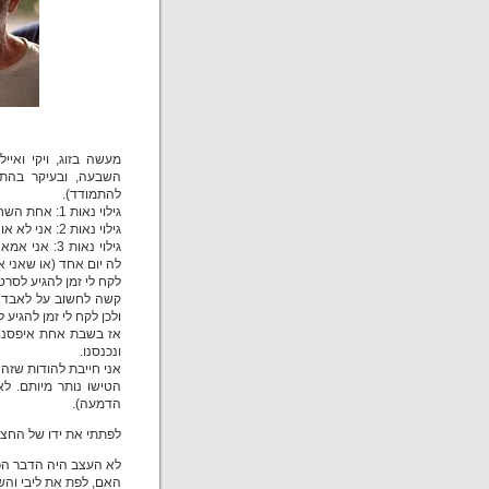
השבעה, ובעיקר בהתמ
להתמודד).
גילוי נאות 1: אחת השחקניות (אלונה שאולוף) היא קרובת משפחה שלי.
גילוי נאות 2: אני לא אוהבת סרטים ישראלים.
גילוי נאות 
לה יום אחד (או שאני א
לקח לי זמן להגיע לסרט הזה (ע"ע 
קשה לחשוב על לאבד יל
ולכן לקח לי זמן להגיע
אז בשבת אחת איפסנו 
ונכנסנו.
אני חייבת להודות שזה
הטישו נותר מיותם. ל
הדמעה).
לפתתי את ידו של החצי 
לא העצב היה הדבר הכב
האם, לפת את ליבי והשא