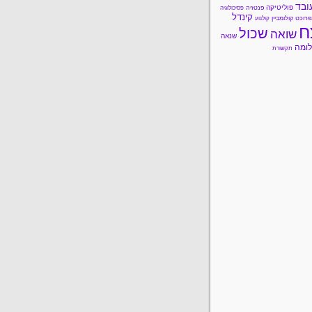
ובד
פוליטיקה
פנטזיה
פסיכולוגיה
קינדל
פרוכט
קולומביין
קולנוע
ח
שכול
שואה
שנאה
ומה
תקשורת