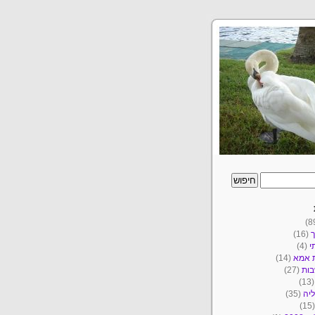
ך
(16)
י
(4)
ת אמא
(14)
ות
(27)
(1
יה
(35)
(1