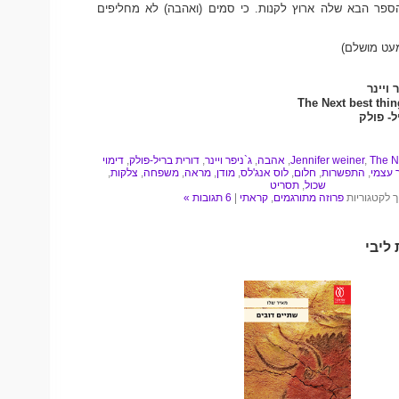
ספר הבא שלה ארוץ לקנות. כי סמים (ואהבה) לא מחליפים
מעט מושלם)
ויינר
The Next best thin
ל- פולק
The N
,
Jennifer weiner
,
אהבה
,
ג`ניפר ויינר
,
דורית בריל-פולק
,
דימוי
 עצמי
,
התפשרות
,
חלום
,
לוס אנג'לס
,
מודן
,
מראה
,
משפחה
,
צלקות
,
שכול
,
תסריט
ך לקטגוריות
פרוזה מתורגמים
,
קראתי
|
6 תגובות »
ליבי