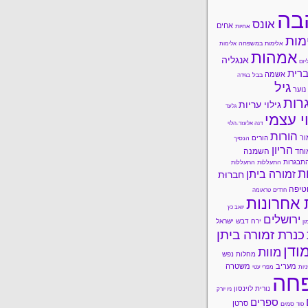
בה
אונס
אחים
אחיות
מות
אלימות במשפחה
אלימות
אמהות
אנגליה
יזם
רית
אשמה
בבל
בגידה
גיל
נוער
רות
גילוי עריות
גלעד
י עצמי
דנה אלעזר-הלוי
הורות
ור
הורים
הנסיך
הריון
השמנה
וחד
תבגרות
התעללות
התעללות
ות
זמורה ביתן
חברוּת
טיפה
חרדים
טראומה
 אחרונות
יואב כץ
ירושלים
ירח דבש
ישראל
ון
כנרת זמורה ביתן
ודן
מוות
מחלות נפש
מעריב
משטרה
ניות
מפרי עטי
חה
נורית לוינסון
ניו יורק
ספרים
סרטן
סמים
סוד