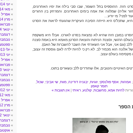
יוני 2014
ט הזה. ההוספיס בתל השומר, שבו סבי בילה את ימיו האחרונים,
מאי 2014
חזור אליה) שמלווה את אמה בימים האחרונים. והמרחק בין ההורים
אפריל 2014
עוד לפני? מי יודע…
מרץ 2014
 ההיא, שתכל'ס היא הייתה הסיבה העיקרית שהגעתי לראות את הסרט
פברואר 014
ינואר 2014
דצמבר 013
הסרט במובן הזה שהיא לא נמצאת בסרט לאורכו. אבל! היא משקפת
נובמבר 013
עולם הרגשי, וסצנת הניתוח והוצאת הסרטן מאמא היא באמת סצנה
לב (וגם אני, אבל אני השארתי את השבר להשברות של האם).
ספטמבר 3
 אלונה הוא מכמיר לב. לא רק כי להיות ילדה לאם גוססת זה עצוב,
יולי 2013
ה מקסימה בעולם עצוב.
יוני 2013
אפריל 2013
פברואר 013
טים האיטיים והטובים, אלו שחודרים ללב ונשארים בתוכו.
ינואר 2013
דצמבר 012
נובמבר 012
,
אמהות
,
אסף פולנסקי
,
זוגיות
,
יבגניה דודינה
,
מוות
,
שי אביבי
,
שכול
,
ספטמבר 2
תומר קאפון
יוני 2012
וריות
להיות אמא
,
מחשבות
,
קולנוע
,
ראיתי
|
אין תגובות »
מאי 2012
אפריל 2012
מרץ 2012
 הספר
פברואר 012
ינואר 2012
דצמבר 011
נובמבר 011
אוקטובר 11