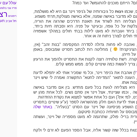
עם ע
ם? הייתם מוכנים להתגמש? ועד כמה?
עולל
פריז
צבי בלומנ
ס, שכמו
רבות
כל גיבורותיה של ג'ניפר ויינר גם היא לא מושלמת,
רצ
ם לא מדובר באישה שמנה, אלא באישה מצולקת,תרתי משמע.
רימונים
תעל
הצליחה רות לשרוד את תאונת הדרכים שהרגה את הוריה,
תל אביב
קות על כל גופה, ובעיקר על פניה. היא וסבתה חיות ביחד,
 ביחד ועוברות לא מעט לילות בבתי חולים במהלך אשפוזיה
 חולים לצורך ניתוח זה או אחר.
 ואהבה לא פחות גדולה לסדרה המקסימה "בנות זהב" (אין,
הציניקנית!
) מחליטה רות לכתוב תסריט שמבוסס, באופן
על חייהן.
קורה. רשת טלוויזיה רוצה לקנות את התסריט ולהפוך את הרעיון
צריך לעשות כמה שינויים קלים. ממש ממש קלים.
!) אוהבת את ג'ניפר ויינר, וכל מי שמכיר אותי לא יתפלא לדעת
 , העונה לתואר "המדיחה לחטא" התקשרה ואמרה לי שיש ויינר
ות אותו.
י היא מצליחה לגעת בכל פעם מחדש. בין אם מדובר באישה
 , וכמו שציינתי, אצל ויינר אין סתם נשים. לכל אחת מהן יש
נו, למי אין?) ועם כל אחת אפשר למצוא את נקודת ההזדהות.
ן אותי לדעת האם חלק מההשראה לספר (ע"ע שינויים בתסריט
) הושפע מניסיונה של ויינר עם הסרט "בנעליה".
באתר שלה
מבוסס על חוויותיה ככותבת סיטקום.
ית בריל- פולק, שתרגמה לא מעט מספריה של ויינר, ועשתה
ן.
טוח בכלל שזה קשור אליה, אבל הספר הפעם לא זרם לי ולקח