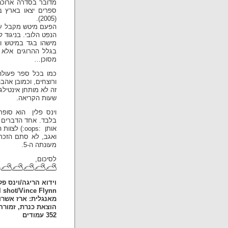
(2005).
הפעם מיטש מקבל עוד
הנפט הלובי. בניגוד
מישהו בגד במיטש וג
בגלל ההרוגים אלא ב
מסוכן…
כמו בכל ספר פעולה/מ
ורוצחים, וכמובן אהבה
זה לא מותחן אינטילג
שעות הקריאה.
בלבד. אחד הדברים ה
אותן :oops:) לצוות הרפואי שעוזר לו להלחם בסרטן.
מעונתה ה-5.
לסיכום,
(
וידוא הריגה/וינס פלי
l shot/Vince Flynn
מאנגלית: ארז אשרו
הוצאת כנרת, זמורה בית
352 עמודים