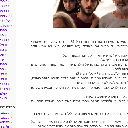
ארה"ב- 
ארה"
פראג
טלוויזיה
כללי
(4)
קראתי
2)
ספרי 
הגי
ספרי ע
מעשה בזוג, ויקי ואייל ספיבק, שאיבדו את בנם רוני בגיל 25. הסרט עוסק ביום שאחרי
מלח
ודדות של הבעל עם האובדן (לא ספויילר- הוא לא ממש יודע
סוצ
פסי
שו
ספרי 
3: אני אמא פולניה אמיתית. כזו שמתה על הילדים שלה ומתה מפחד שהם ימותו
מות להם).
ספר
גילוי נאות 2+ גילוי נאות 3).
פרו
ד. היום, ממרומי אמהותי, נראה לי שזה הדבר הנורא ביותר בעולם,
פרו
 לסרט, אבל גם לא רציתי לפספס אותו.
ספרים
את הילדים אצל הסבתא, והלכנו לראות את הסרט. הצטיידנו בטישו
ראיתי
(14)
קולנו
 לא היה הסרט שחשבתי שיהיה.
תיאטר
א בכיתי בו (להוציא סצינה אחת, שבה האם בוכה ומנגבת מהר את
ארכיונים
נובמבר 017
רוב הסרט. ואחר כך חיבקתי אותו חזק בלילה, וגם את הילדים כמובן.
נובמבר 016
ד, אלא הבדידות ובעיקר חוסר היכולת לבטא את הרגש, הן האב ושל
ספטמבר 6
יר אותי עם תחושה כבדה, עד שרק היום אני יכולה לכתוב על זה.
יולי 2014