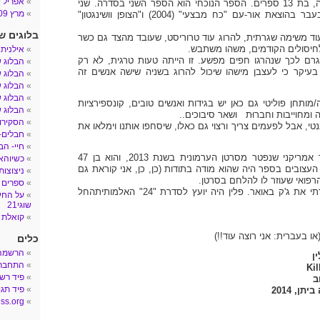
אפריל 2009
מדובר בסדרה ארוכה, בת 13 ספרים. הספר הנוכחי הוא הספר השני בסדרה. שני
מרץ 2009
ספרים יצאו בארץ בעבר בהוצאת אור-עם "כח מבצעי" (2004) ו"הצופן וושינגטון"
בלוגים ש
 משימה שגרתית, להרוג עוד טרוריסט, שעובד מהצד גם כשר
 לחיסולים הקודמים, משהו משתבש.
אילנית
רם לכך שנהרגו חפים מפשע. זו הייתה טעות טרגית, לא רק
הבלוג 
עיקר כי לעצבן מישהו שיכול להרוג בשניה שישה אנשים זה
הבלוג ש
הבלוג ש
הבלוג ש
ותחן פוליטי גם כאן יש בגידות ואנשים טובים, קונספירציות
הבלוג ש
 ומחוייבות וחברוּת ושאר סיבוכים..
הסקירות
נטי, אבל לפעמים צריך ורצוי גם כאלו, שיסחפו אותנו וימלאו את
חבלים- הב
חיי- הב
וינס פלין הוא סופר אמריקני שנפטר מסרטן הערמונית בשנת 2013, והוא בן 47
כשיוהאן
עצובים בספר היה שהוא מודה בתודות (כן, כן, אני קוראת גם
ניצוצות
ספרים 
ואגב, לא סתם הזכרתי את ג'ק באואר. פלין היה יועץ לסדרת "24" האלמותיתהחל
על החיי
שוגי21
קואלת 
או בעברית: אני רוצה עוד!!)
כלים
הרשמה
ן
התחבר
Kil
פיד רש
ב
פיד תגו
ן, 2014
ss.org