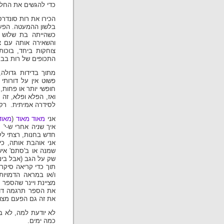
כדי להגשים את החלו
הכירו את רות סונדר
בלשון ההמעטה. הפע
כשהייתה בת שלוש 
והשאירה אותה עם צל
צוחקות ביחד, בוכות
התכופים של רות בבתי
מתוך בדידות גדולה,
פשוט אין על דורותי 
חופשי יותר או פחות, 
ואז, הפלא ופלא, זה 
לסידרה אמיתית. רק 
אני
מאוד
מאוד
(
מאוד
איך שניה אחרי ש-י'
חדש בחנות, רצתי לקנ
אני אוהבת אותה, כ
שמנה או ב'סתם' אישה
שק על הגב (אבל ביני
תוך כדי קריאה סיקר
ו/או במראה הדמויות
מציינת ויינר שהספר 
את הספר תרגמה דור
את זה גם הפעם מצויי
לא יודעת למה, לא ב
כמה ימים.