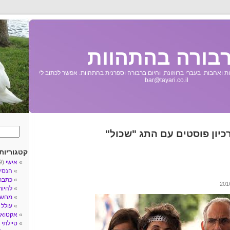
בורה בהתהוות
 ואהבות. בעברי ברווזונת, והיום ברבורה וספרנית בהתהוות. אפשר לכתוב לי
bar@tayari.co.il
כיון פוסטים עם התג "שכול"
קטגוריות
אישי
(89)
הנסי
כתבת
להיו
מחשב
עולל
3)
אקטואל
טיילתי
5)