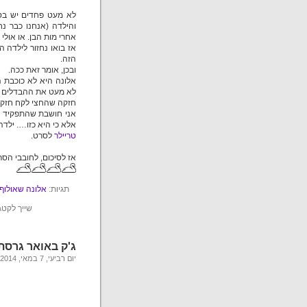
לא מעט פחדים יש בסר
והילדה (אנחנו כבר נ
אחרי מות הבן. או אולי 
אז בואו נחזור לילדה
הזה.
ובכן, אומר זאת ככה.
אלונה היא לא כוכבת 
לא מעט את ההבדלים ב
חזקה שהחצי לקח חזק ל
אני חושבת שהתפקיד של
אלא כי היא כזו…. ילד
טריילר
לסרט.
אז לסיכום, לחובבי הסר
תגיות:
אלונה שאולוף
שייך לקטג
ג'ק באואר גרסת
יום רביעי, 7 במאי, 2014