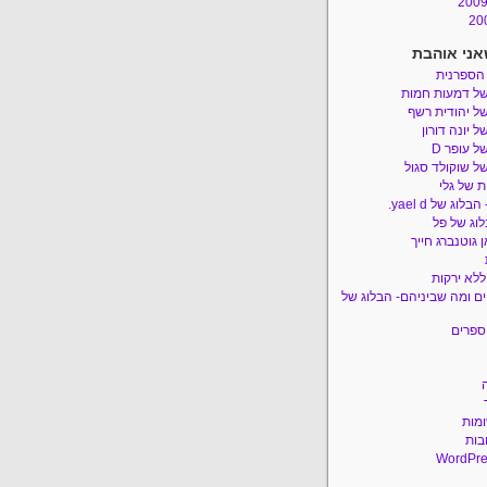
אני אוהבת
 הספרנית
של דמעות חמות
ל יהודית רשף
ל יונה דורון
ל עופר D
ל שוקולד סגול
 של גלי
לוג של yael d.
לוג של פל
 גוטנברג חייך
ללא ירקות
ם ומה שביניהם- הבלוג של
ספרים
ומות
בות
WordPre