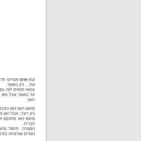
קחו
אדם
פטריוט חדור
את… ג'ק באואר.
עכשיו תוסיפו לזה גם
על באואר אבל הוא ח
ראפ.
מיטש ראפ הוא הגיבו
ג'ק ריצ'ר, אבל הוא 
מיטש הוא מתנקש איד
הברית.
המטרה: חיסול מחבל
נעורים שנרצחה בפיגוע