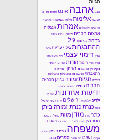
תגיות
אהבה
אונס
אחים
אבל
אחיות
אלימות
אכזבה
אלימות במשפחה
אלימות
אמהות
אנגליה
נגד נשים
אלכוהוליזם
ארצות הברית
אשמה
בבל
בגידה
גיל
בדידות
בני נוער
ההתבגרות
גילוי עריות
גלעד
דימוי עצמי
שליט
דנה אלעזר-הלוי
הורות
הומור
הורים
הגיל הרך
הנסיך
הריון
השמנה
הקיבוץ המאוחד
התאבדות
התבגרות
התעללות
התעללות
זוגיות
זמורה ביתן
חברוּת
בילדים
חברות
חטיפה
חרדים
טראומה
ידיעות אחרונות
יואב כץ
ירושלים
ילדים
ירח דבש
ישראל
יעל אכמון
כנרת זמורה ביתן
כנרת
כלא
מודן
מוות
כתר
מחלות נפש
לונדון
מטר
מין
מעריב
משטרה
מיניות
מפרי עטי
משפחה
נורית לוינסון
ניו יורק
נשים
ספרים
סרטן
נקמה
סמים
סוד