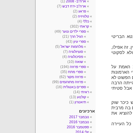
ארה"ב- 2008
(1)
ארה"ב-ירח דבש
(7)
פראג
(2)
טלוויזיה
(2)
כללי
(4)
קראתי
(302)
ספרי ילדים ונוער
(49)
בטא הבריטי
הגיל הרך
(21)
ספרי עיון
(43)
מלחמות ישראל
(5)
. זה אפילו,
סוציולוגיה
(7)
ולא לסקוטי
פסיכולוגיה
(4)
שואה
(10)
ת האמת על
ספרי פרוזה
(194)
 הארמונות
ספרי מתח
(35)
פרוזה מקור
(62)
ם הפשוט לא
פרוזה מתורגמים
(99)
הייתה הרבה
ספרים באנגלית
(16)
נאי ישראל. אבל סטיתי
ראיתי
(14)
קולנוע
(13)
ש כיכר שוק
תיאטרון
(1)
ם בה מרבית
ארכיונים
להוציא את
נובמבר 2017
נובמבר 2016
כל העיירה
ספטמבר 2016
יולי 2014