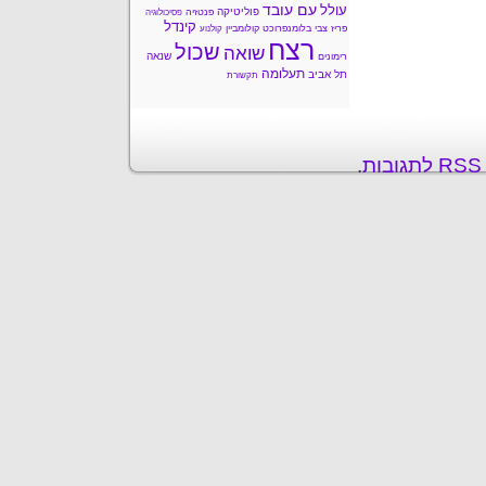
עם עובד
עולל
פוליטיקה
פנטזיה
פסיכולוגיה
קינדל
פריז
צבי בלומנפרוכט
קולומביין
קולנוע
רצח
שכול
שואה
שנאה
רימונים
תעלומה
תל אביב
תקשורת
ת
.