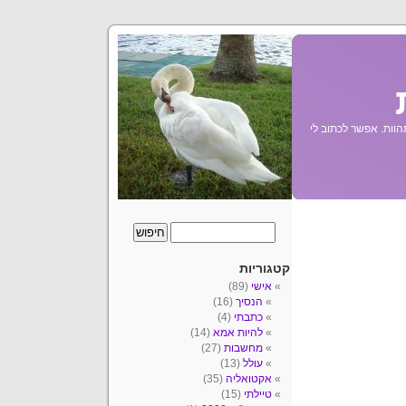
הוות. אפשר לכתוב לי
קטגוריות
אישי
(89)
הנסיך
(16)
כתבתי
(4)
להיות אמא
(14)
מחשבות
(27)
עולל
(13)
אקטואליה
(35)
טיילתי
(15)