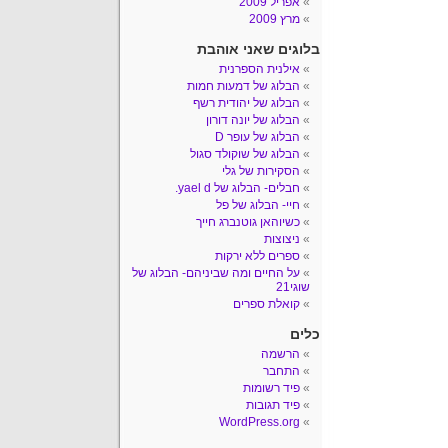
אפריל 2009
מרץ 2009
בלוגים שאני אוהבת
אילנית הספרנית
הבלוג של דמעות חמות
הבלוג של יהודית רשף
הבלוג של יונה דורון
הבלוג של עופר D
הבלוג של שוקולד סגול
הסקירות של גלי
חבלים- הבלוג של yael d.
חיי- הבלוג של פל
כשיוהאן גוטנברג חייך
ניצוצות
ספרים ללא ירקות
על החיים ומה שביניהם- הבלוג של
שוגי21
קואלת ספרים
כלים
הרשמה
התחבר
פיד רשומות
פיד תגובות
WordPress.org