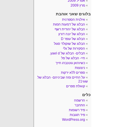
אפריל 2009
מרץ 2009
בלוגים שאני אוהבת
אילנית הספרנית
הבלוג של דמעות חמות
הבלוג של יהודית רשף
הבלוג של יונה דורון
הבלוג של עופר D
הבלוג של שוקולד סגול
הסקירות של גלי
חבלים- הבלוג של yael d.
חיי- הבלוג של פל
כשיוהאן גוטנברג חייך
ניצוצות
ספרים ללא ירקות
על החיים ומה שביניהם- הבלוג של
שוגי21
קואלת ספרים
כלים
הרשמה
התחבר
פיד רשומות
פיד תגובות
WordPress.org