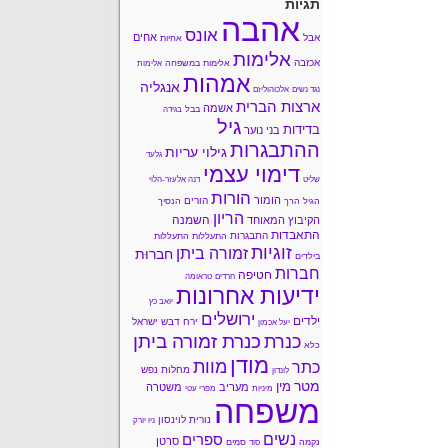
תגיות
אהבה
אונס
אחים
אבל
אחיות
אלימות
אכזבה
אלימות במשפחה
אלימות
אמהות
אנגליה
נגד נשים
אלכוהוליזם
ארצות הברית
אשמה
בבל
בגידה
גיל
בדידות
בני נוער
ההתבגרות
גילוי עריות
גלעד
דימוי עצמי
שליט
דנה אלעזר-הלוי
הורות
הומור
הורים
הגיל הרך
הנסיך
הריון
השמנה
הקיבוץ המאוחד
התאבדות
התבגרות
התעללות
התעללות
זוגיות
זמורה ביתן
חברוּת
בילדים
חברות
חטיפה
חרדים
טראומה
ידיעות אחרונות
יואב כץ
ירושלים
ילדים
ירח דבש
ישראל
יעל אכמון
כנרת זמורה ביתן
כנרת
כלא
מודן
מוות
כתר
מחלות נפש
לונדון
מטר
מין
מעריב
משטרה
מיניות
מפרי עטי
משפחה
נורית לוינסון
ניו יורק
נשים
ספרים
סרטן
נקמה
סמים
סוד