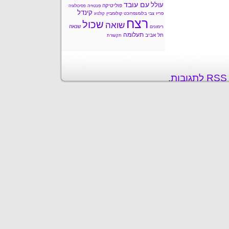
עם עובד
עולל
פוליטיקה
פנטזיה
פסיכולוגיה
קינדל
פריז
צבי בלומנפרוכט
קולומביין
קולנוע
רצח
שכול
שואה
שנאה
רימונים
תעלומה
תל אביב
תקשורת
ת
.