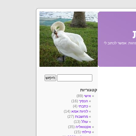
הוות. אפשר לכתוב לי
קטגוריות
אישי
(89)
הנסיך
(16)
כתבתי
(4)
להיות אמא
(14)
מחשבות
(27)
עולל
(13)
אקטואליה
(35)
טיילתי
(15)