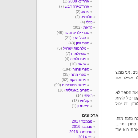
ארה"ב- 2008
(1)
ארה"ב-ירח דבש
(7)
פראג
(2)
טלוויזיה
(2)
כללי
(4)
קראתי
(302)
ספרי ילדים ונוער
(49)
הגיל הרך
(21)
ספרי עיון
(43)
מלחמות ישראל
(5)
סוציולוגיה
(7)
פסיכולוגיה
(4)
שואה
(10)
ספרי פרוזה
(194)
ים. אני ממש
ספרי מתח
(35)
ו אפילו את
פרוזה מקור
(62)
פרוזה מתורגמים
(99)
ספרים באנגלית
(16)
 את הספר לא
ראיתי
(14)
 יכול להיות
קולנוע
(13)
ון, זה יכול
תיאטרון
(1)
ארכיונים
ח נהנה מזה.
נובמבר 2017
, פחדן יותר…
נובמבר 2016
אחת הוא עוד
ספטמבר 2016
יולי 2014