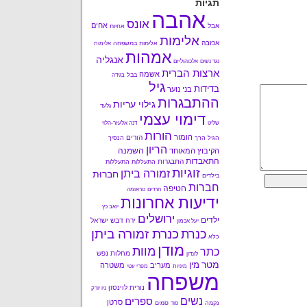
תגיות
אהבה
אונס
אחים
אבל
אחיות
אלימות
אכזבה
אלימות במשפחה
אלימות
אמהות
אנגליה
נגד נשים
אלכוהוליזם
ארצות הברית
אשמה
בבל
בגידה
גיל
בדידות
בני נוער
ההתבגרות
גילוי עריות
גלעד
דימוי עצמי
שליט
דנה אלעזר-הלוי
הורות
הומור
הורים
הגיל הרך
הנסיך
הריון
השמנה
הקיבוץ המאוחד
התאבדות
התבגרות
התעללות
התעללות
זוגיות
זמורה ביתן
חברוּת
בילדים
חברות
חטיפה
חרדים
טראומה
ידיעות אחרונות
יואב כץ
ירושלים
ילדים
ירח דבש
ישראל
יעל אכמון
כנרת זמורה ביתן
כנרת
כלא
מודן
מוות
כתר
מחלות נפש
לונדון
מטר
מין
מעריב
משטרה
מיניות
מפרי עטי
משפחה
נורית לוינסון
ניו יורק
נשים
ספרים
סרטן
נקמה
סמים
סוד