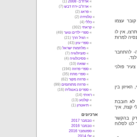
ארה"ב- 2008
(1)
ארה"ב-ירח דבש
(7)
פראג
(2)
טלוויזיה
(2)
קובר עצמו
כללי
(4)
קראתי
(302)
צו, אין לו
ספרי ילדים ונוער
(49)
נסיה למרות
הגיל הרך
(21)
ספרי עיון
(43)
מלחמות ישראל
(5)
שה- להתחבר
סוציולוגיה
(7)
נד.
פסיכולוגיה
(4)
שואה
(10)
עיר פולני
ספרי פרוזה
(194)
ספרי מתח
(35)
פרוזה מקור
(62)
פרוזה מתורגמים
(99)
האיזון בין
ספרים באנגלית
(16)
ראיתי
(14)
קולנוע
(13)
 לא חובבת
תיאטרון
(1)
 קצת, איך
ארכיונים
רק בהקשר
נובמבר 2017
 לנו לסלוח
נובמבר 2016
ספטמבר 2016
יולי 2014