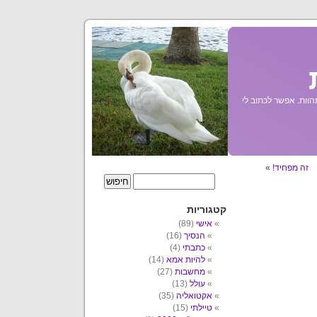
הוות. אפשר לכתוב לי
זה מפחיד!
»
קטגוריות
אישי
(89)
הנסיך
(16)
כתבתי
(4)
להיות אמא
(14)
מחשבות
(27)
עולל
(13)
אקטואליה
(35)
טיילתי
(15)