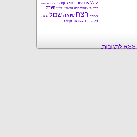
עם עובד
עולל
פוליטיקה
פנטזיה
פסיכולוגיה
קינדל
פריז
צבי בלומנפרוכט
קולומביין
קולנוע
רצח
שכול
שואה
שנאה
רימונים
תעלומה
תל אביב
תקשורת
ת
.