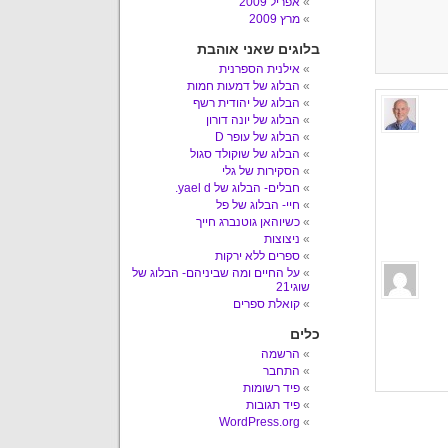
אפריל 2009
מרץ 2009
בלוגים שאני אוהבת
אילנית הספרנית
הבלוג של דמעות חמות
הבלוג של יהודית רשף
הבלוג של יונה דורון
הבלוג של עופר D
הבלוג של שוקולד סגול
הסקירות של גלי
חבלים- הבלוג של yael d.
חיי- הבלוג של פל
כשיוהאן גוטנברג חייך
ניצוצות
ספרים ללא ירקות
על החיים ומה שביניהם- הבלוג של
שוגי21
קואלת ספרים
כלים
הרשמה
התחבר
פיד רשומות
פיד תגובות
WordPress.org