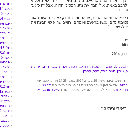
כך… אני חושבת שהמילה הנכונה היא "רדודים". לא נתקלתי
יוני 2014
לחבב באמת, אולי קצת את נתן, הפסיכי התורן, אבל זה כי אני
מאי 2014
כנים.
אפריל 2014
מרי לא הבנתי את הספר, או שהספר הם רק לאנשים מאוד מאוד
מרץ 2014
סוימת נדים עכשיו בראשם ואומרים "רואים שהיא לא הבינה את
פברואר 014
ר לצפות…."
ינואר 2014
דצמבר 013
נובמבר 013
ס
ספטמבר 3
Idi
יולי 2013
יוני 2013
 2014
אפריל 2013
פברואר 013
Idiopath
,
אהבה
,
אנגליה
,
דניאל
,
זוגיות
,
זכויות בעלי חיים
,
ידיעות
ינואר 2013
ה
,
ניית'ן
,
סאם בירס
,
סקס
,
קתרין
דצמבר 012
נובמבר 012
ון, 16 במרץ, 2014 בשעה 14:26 תחת הקטגוריות
ספטמבר 2
קראתי
. אפשר לעקוב אחר התגובות לפוסט הזה באמצעות
פיד RSS
יוני 2012
ב כאן תגובה
, או לכתוב בבלוג שלך פוסט כתגובה
ולשלוח טראקבאק
.
מאי 2012
אפריל 2012
מרץ 2012
פברואר 012
ינואר 2012
דצמבר 011
נובמבר 011
אוקטובר 11