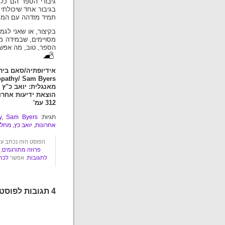
גיבורי הספר הם כל 
בגיבור אחד שיכולתי 
תמיד מזדהה עם המס
בקיצור, או שאני לג
מסויימים, שבמידה מ
הספר, טוב, מה אפש
אידיופתיה/סאם ביר
opathy/ Sam Byers
מאנגלית: יואב כ"ץ
הוצאת ידיעות אחרונות,
312 עמ'
תגיות:
Sam Byers
,
y
אחרונות
,
יואב כץ
,
מחל
הפוסט הזה נכתב על ידי עשבר ביום ראש
פרוזה מתורגמים
,
לתגובות
. אפשר
לכתו
4 תגובות לפוסט "אידיופתיה"