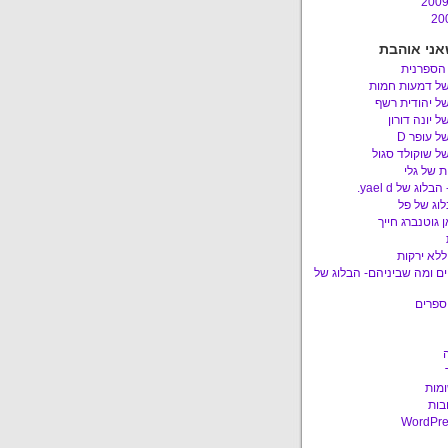
אני אוהבת
 הספרנית
של דמעות חמות
ל יהודית רשף
ל יונה דורון
ל עופר D
ל שוקולד סגול
 של גלי
לוג של yael d.
לוג של פל
 גוטנברג חייך
ללא ירקות
ם ומה שביניהם- הבלוג של
ספרים
ומות
בות
WordPre