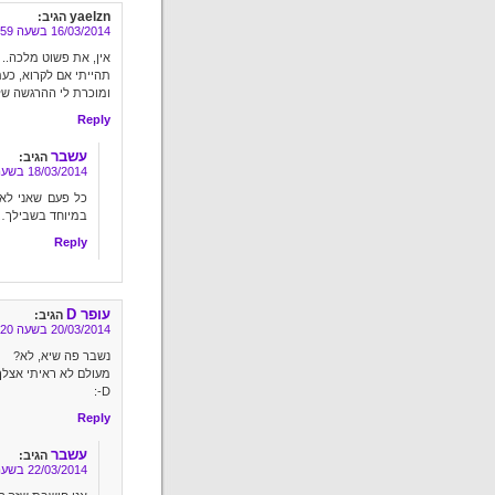
yaelzn
הגיב:
16/03/2014 בשעה 19:59
אין, את פשוט מלכה..
תהייתי אם לקרוא, כע
ומוכרת לי ההרגשה ש
Reply
עשבר
הגיב:
18/03/2014 בשעה 10:02
כל פעם שאני לא 
במיוחד בשבילך…
Reply
עופר D
הגיב:
20/03/2014 בשעה 8:20
נשבר פה שיא, לא?
מעולם לא ראיתי אצלך 
D-:
Reply
עשבר
הגיב:
22/03/2014 בשעה 18:19