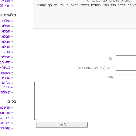
רה פעם או פעמיים, אבל כמעט ולא…
אפריל 2009
בעיקר כי אני מקציבה בדרך כלל 100 עמודים לספר. הפעם קיוויתי כל כך שפשוט
מרץ 2009
בלוגים ש
אילנית
הבלוג 
הבלוג ש
הבלוג ש
הבלוג ש
הבלוג ש
הסקירות
חבלים- הב
שם
חיי- הב
כשיוהאן
דואל (לא יוצג בשום מקום)
ניצוצות
אתר
ספרים 
על החיי
שוגי21
קואלת 
כלים
הרשמה
התחבר
פיד רש
פיד תגו
ss.org