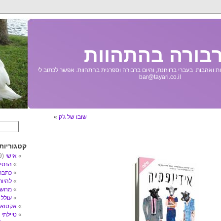
בורה בהתהוות
 ואהבות. בעברי ברווזונת, והיום ברבורה וספרנית בהתהוות. אפשר לכתוב לי
bar@tayari.co.il
שובו של ג'ק
»
קטגוריות
אישי
(89)
הנסי
כתבת
להיו
מחשב
עולל
3)
אקטואל
טיילתי
5)