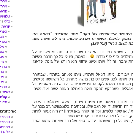
ארה"ב- 
ארה"
פראג
טלוויזיה
כללי
(4)
קראתי
2)
ספרי 
יפנוזה אידיופתית של בקר," אמר הוטרינר. "בהמה הזו
הגי
 במשך למעלה מעשרים וארבע שעות. היא לא עושה שום
ספרי ע
שום גירוי" (עמ' 126)
מלח
עת, זה נשמע כמו רוב האנשים שחוזרים הביתה ומתיישבים על
סוצ
ילדים סוף סוף נרדמו
. ובאמת, היו לי כל כך הרבה ציפיות
פסי
 שיבחו והיללו אותו וטענו שהוא הוא היורש של ג'ונתן פראנזן
שו
ספרי 
ספר
בורים: נייתן, דניאל וקתרין. נייתן מאוהב בקתרין, שבתורה
פרו
ק אותה לפני שנים לטובת מישהי אחרת. כל השלושה נפגשים
פרו
תן משתחרר מהמחלקה הפסיכיאטרית שבה הוא היה מאושפז. כל
ספרים
גליה, כשברקע הבקר חולה במחלה העונה לשם אידיופטיה.
ראיתי
(14)
קולנו
ו מדובר באישה עם שנינות צינית, באקס מיתולוגי ובפסיכי
תיאטר
ירה חדשה, די על הגב שלו, ובכתיבת בלוג/טוויטר/רב מכר על
ארכיונים
", או שקר כלשהו. וכל זה קורה באנגליה!! זה היה אמור להיות
, בשביל פולניה נרגנת וציניקנית שכמותי.
נובמבר 017
, היה כל כך משעמם, עד שבסופו של דבר שמחתי שהוא נגמר
נובמבר 016
ספטמבר 6
יולי 2014