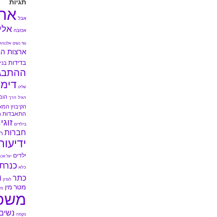
תגיות
אה
אבל
אלי
אכזבה
נגד נשים
אלכוהול
ארצות הב
בדידות
בני 
ההתבג
דימו
שליט
הומ
הגיל הרך
הקיבוץ המא
התאבדות
ה
זוגי
בילדים
חברות
ח
ידיעות
ילדים
יעל אכמ
כנרת
כלא
מ
כתר
לונדון
מטר
מין
מי
משפ
נשים
נקמה