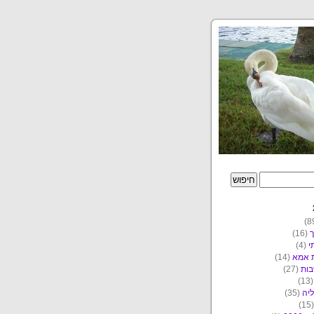
ך
(16)
י
(4)
ת אמא
(14)
ות
(27)
(1
יה
(35)
(1