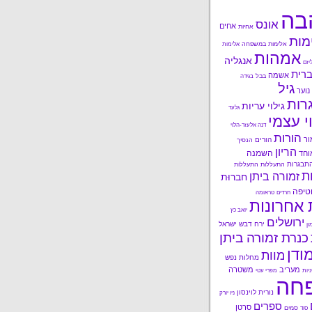
בה
אונס
אחים
אחיות
מות
אלימות במשפחה
אלימות
אמהות
אנגליה
יזם
רית
אשמה
בבל
בגידה
גיל
נוער
רות
גילוי עריות
גלעד
י עצמי
דנה אלעזר-הלוי
הורות
ור
הורים
הנסיך
הריון
השמנה
וחד
תבגרות
התעללות
התעללות
ות
זמורה ביתן
חברוּת
טיפה
חרדים
טראומה
 אחרונות
יואב כץ
ירושלים
ירח דבש
ישראל
ון
כנרת זמורה ביתן
ודן
מוות
מחלות נפש
מעריב
משטרה
ניות
מפרי עטי
חה
נורית לוינסון
ניו יורק
ספרים
סרטן
סמים
סוד