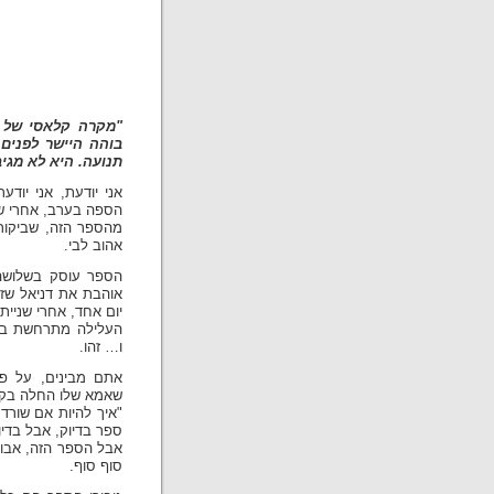
"מקרה קלאסי של ה
בוהה היישר לפנים
תנועה. היא לא מגיבה ל
אני יודעת, אני יוד
הספה בערב, אחרי שה
מהספר הזה, שביקורות
אהוב לבי.
הספר עוסק בשלושה גי
אוהבת את דניאל שזר
יום אחד, אחרי שניי
העלילה מתרחשת באנ
ו… זהו.
אתם מבינים, על פני
שאמא שלו החלה בקרי
"איך להיות אם שורדת
ספר בדיוק, אבל בדיוק
אבל הספר הזה, אבוי
סוף סוף.