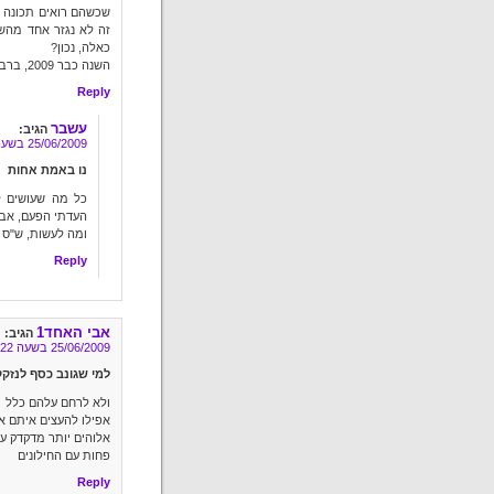
שכשהם רואים תכונה ר
זה לא נגזר אחד מהשנ
כאלה, נכון?
השנה כבר 2009, ברבורה….
Reply
עשבר
הגיב:
25/06/2009 בשעה 8:29
נו באמת אחות
כל מה שעושים ל
העדתי הפעם, אב
ומה לעשות, ש"ס 
Reply
אבי האחד1
הגיב:
25/06/2009 בשעה 1:22
למי שגונב כסף לנזקק
ולא לרחם עלהם כלל
אפילו להעצים איתם א
אלוהים יותר מדקדק ע
פחות עם החילונים
Reply