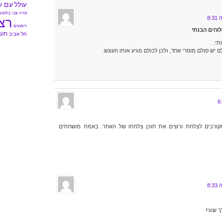
עם ע
עולל
פריז
צבי בלומנ
רצ
רימונים
והים הבנתי
תעל
תל אביב
תי.
 יש סולם מוסרי אחד, ולכן לכולם מגיע אותו העונש.
קורבים לצלחת ורוצים את תוכן צלחתו של האחר. באמת מושחתים
 שוגי!