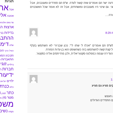
תגיות
עה ישר הם אומרים שזה קשור לעדה. ש"ס הם ספרדים ומעצבנים, אבל
אה
י. גם שינוי היו מעצבנים ומושחתים, אבל זה לא אומר שכל האשכנזים
אבל
אלי
אכזבה
נגד נשים
אלכוהול
ארצות הב
בדידות
בני 
ההתבג
דימו
ש"ס הם אומרים "אכלו לי שתו לי". נכון שבניזרי לא השתמש בקלף
שליט
ל קצת קשה להשתמש בזה כשהשופט הוא בן עדות המזרח.
הומ
הגיל הרך
הגדירה עצמה כמפלגה סקטוריאלית, ולכן מתייחסים אליה כסקטור.
הקיבוץ המא
התאבדות
ה
זוגי
בילדים
חברות
ח
ידיעות
ילדים
יעל אכמ
כנרת
ים מגיע גם מגיע
כלא
מ
כתר
לונדון
 העונש
מטר
מין
מי
ם החסידים הגדולים
משפ
נשים
נקמה