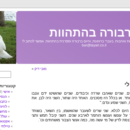
בורה בהתהוות
 ואהבות. בעברי ברווזונת, והיום ברבורה וספרנית בהתהוות. אפשר לכתוב לי
bar@tayari.co.il
מובי דיק
»
לי
קטגוריות
אישי
(89)
ם. שניים שאהבו שררה וכיבודים. שניים שהושיטו ידם וגנבו
הנסי
חד. או בכלל היו מסכנים. האחד היה שחור, השני היה לבן. את
כתבת
, השני שמע ונדם."
להיו
 היום לכלא. שני שרים לשעבר שהואשמו, בין השאר, בשוחד
מחשב
ל עונשו ועונשו הוחמר לארבע שנים. השני קיבל חמש וחצי
עולל
3)
כנסת לדיון של מי עשה מה, כמה אנשי הצבור מושחתים וכו`.
אקטואל
טיילתי
5)