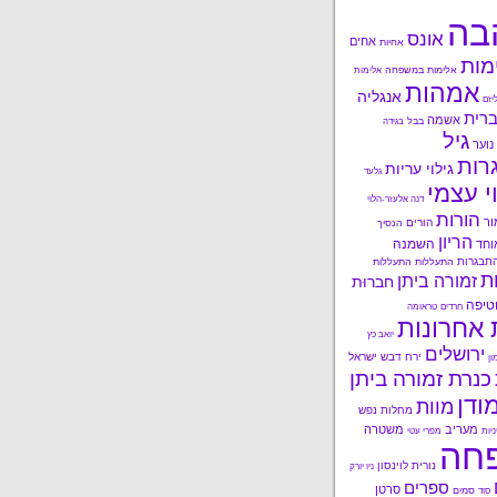
בה
אונס
אחים
אחיות
מות
אלימות במשפחה
אלימות
אמהות
אנגליה
יזם
רית
אשמה
בבל
בגידה
גיל
נוער
רות
גילוי עריות
גלעד
י עצמי
דנה אלעזר-הלוי
הורות
ור
הורים
הנסיך
הריון
השמנה
וחד
תבגרות
התעללות
התעללות
ות
זמורה ביתן
חברוּת
טיפה
חרדים
טראומה
 אחרונות
יואב כץ
ירושלים
ירח דבש
ישראל
ון
כנרת זמורה ביתן
ודן
מוות
מחלות נפש
מעריב
משטרה
ניות
מפרי עטי
חה
נורית לוינסון
ניו יורק
ספרים
סרטן
סמים
סוד