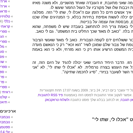
ארה"ב- 
מה שאני מתעבת, זו העובדה שאחד מהשניים, ולא משנה מאיזו
ארה"
ת ויבבות שלו ושל מקורביו על העוול החמור שעשו לו.
פראג
יך אנשים חיים כל הזמן עם ה"אכלו לי, שתו לי" הזה. מפלגה
טלוויזיה
 יכלה לעשות אסיפת בחירות בכלא, כי המנהיגים שלה שכנו
כללי
(4)
ם, מבססת את עצמה על בכיינות.
 אולי באמת צריך היה להתחשב בעובדה שיש לו משפחה, שהוא
קראתי
2)
 בלה. "כואב לו מאוד שכך החליט בית המשפט". גם לי כואב.
ספרי 
הגי
ור ששולחים ידם לקופה הצבורית. כואב לי מאוד שאנשי הציבור
ספרי ע
מת של צבור שלם שמוכן לשיר "הוא זכאי" רק כי הנאשם מעדה
מלח
בית המשפט הרשיע אותו רק כי הוא מזרחי, ולא כי הוא באמת
סוצ
פסי
שו
זו. הדבר היחיד החיובי שאני יכולה להגיד על היום הזה, זה
ספרי 
ל את העונש בצורה נורמלית. לא "אכלו לי שתו לי", לא "אני
ד השר לשעבר בניזרי, "סייג לחכמה שתיקה".
ספר
פרו
פרו
ספרים
יעי, 24 ביוני, 2009 בשעה 17:07 תחת הקטגוריות
ראיתי
(14)
 אפשר לעקוב אחר התגובות לפוסט הזה באמצעות
פיד RSS לתגובות
.
קולנו
ן תגובה
, או לכתוב בבלוג שלך פוסט כתגובה
ולשלוח טראקבאק
.
תיאטר
ארכיונים
נובמבר 017
נובמבר 016
ספטמבר 6
יולי 2014