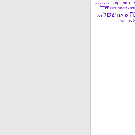
ובד
פוליטיקה
פנטזיה
פסיכולוגיה
קינדל
פרוכט
קולומביין
קולנוע
ח
שכול
שואה
שנאה
ומה
תקשורת