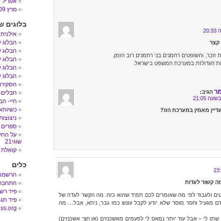
אפריל 2009
מרץ 2009
בלוגים ש
אילנית
הבלוג 
 קצר
הבלוג ש
וכר, והשופטים רחמנים בני רחמנים רוב הזמן.
הבלוג ש
ות הגדולות במערכת המשפט בישראל.
הבלוג ש
הבלוג ש
הסקירות
מר
הגיב:
חבלים- הב
חיי- הב
כשיוהאן
דיין מאמין במערכת הזו?
ניצוצות
ספרים 
על החיי
שוגי21
קואלת 
כלים
הרשמה
מה קשור לעדות
התחבר
פיד רש
ים ולעבוד לפי מה שאומרים לכם תמיד שהוא כזה. מה הקשר לעדה של
פיד תגו
דם מגעיל וחסר מוסר שלא יודע לקבל עונש כמו גבר, ניחא, אבל… מה
ss.org
שתו לי – אבל עוד יותר נמאס לי לפעמים מאשכנזים (או חצי אשכנזים)