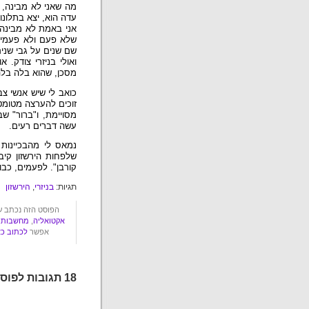
מה שאני לא מבינה, 
עדה הוא, יצא בתלונו
אני באמת לא מבינה א
שלא פעם ולא פעמיים
שם שנים על גבי שני
ואולי בניזרי צודק.
מסכן, שהוא בלה בלה
כואב לי שיש אנשי צב
זוכים להערצה מטומט
מסויימת, ו"ברור" ש
עשה דברים רעים.
נמאס לי מהבכיינות ה
שלפחות הירשזון קיב
קורבן". לפעמים, כבו
תגיות:
בניזרי
,
הירשזון
הפוסט הזה נכתב על ידי עשבר ביום רב
אקטואליה
,
מחשבות
.
אפשר
לכתוב כא
18 תגובות לפוסט "אכלו לי, שתו לי"