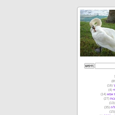
ך
(16)
י
(4)
ת אמא
(14)
ות
(27)
(1
יה
(35)
(1