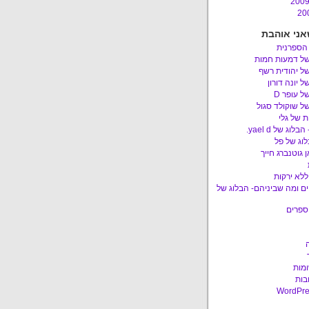
אני אוהבת
 הספרנית
של דמעות חמות
ל יהודית רשף
ל יונה דורון
ל עופר D
ל שוקולד סגול
 של גלי
לוג של yael d.
לוג של פל
 גוטנברג חייך
ללא ירקות
ם ומה שביניהם- הבלוג של
ספרים
ומות
בות
WordPre