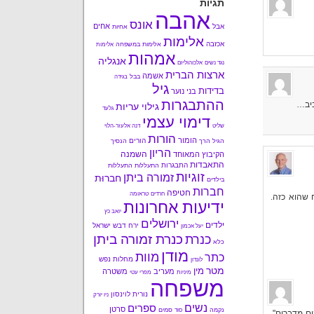
תגיות
אהבה
אונס
אחים
אבל
אחיות
אלימות
אכזבה
אלימות במשפחה
אלימות
אמהות
אנגליה
נגד נשים
אלכוהוליזם
ארצות הברית
אשמה
בבל
בגידה
גיל
בדידות
בני נוער
ההתבגרות
ביב…
גילוי עריות
גלעד
דימוי עצמי
שליט
דנה אלעזר-הלוי
הורות
הומור
הורים
הגיל הרך
הנסיך
הריון
השמנה
הקיבוץ המאוחד
התאבדות
התבגרות
התעללות
התעללות
זוגיות
זמורה ביתן
חברוּת
בילדים
חברות
חטיפה
חרדים
טראומה
 שהוא כזה.
ידיעות אחרונות
יואב כץ
ירושלים
ילדים
ירח דבש
ישראל
יעל אכמון
כנרת זמורה ביתן
כנרת
כלא
מודן
מוות
כתר
מחלות נפש
לונדון
מטר
מין
מעריב
משטרה
מיניות
מפרי עטי
משפחה
נורית לוינסון
ניו יורק
נשים
ספרים
סרטן
נקמה
סמים
סוד
ים מדברים",