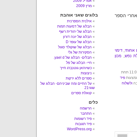
אפריל 2009
מרץ 2009
בלוגים שאני אוהבת
אחרי הספר
אילנית הספרנית
הבלוג של דמעות חמות
הבלוג של יהודית רשף
הבלוג של יונה דורון
הבלוג של עופר D
הבלוג של שוקולד סגול
אחותי
,
דימוי
הסקירות של גלי
ת נפש
,
מכון
חבלים- הבלוג של yael d.
חיי- הבלוג של פל
כשיוהאן גוטנברג חייך
הפוסט הזה נכתב על ידי עשבר ביום שלישי, 11 באוקטובר, 2011 בשעה 11:01 תחת
ניצוצות
אמצעות
פיד
ספרים ללא ירקות
בה
ולשלוח
על החיים ומה שביניהם- הבלוג של
שוגי21
קואלת ספרים
כלים
הרשמה
התחבר
פיד רשומות
פיד תגובות
WordPress.org