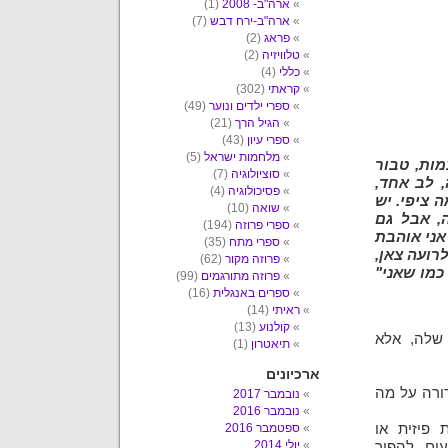
ארה"ב- 2008
(1)
ארה"ב-ירח דבש
(7)
פראג
(2)
טלוויזיה
(2)
כללי
(4)
קראתי
(302)
ספרי ילדים ונוער
(49)
הגיל הרך
(21)
ספרי עיון
(43)
מלחמות ישראל
(5)
מות, טבור
סוציולוגיה
(7)
, לב אחד,
פסיכולוגיה
(4)
 ציפי. יש
שואה
(10)
, אבל גם
ספרי פרוזה
(194)
 אני אוהבת
ספרי מתח
(35)
רועה צאן,
פרוזה מקור
(62)
כמו שאני"
פרוזה מתורגמים
(99)
ספרים באנגלית
(16)
ראיתי
(14)
קולנוע
(13)
שלה, אלא
תיאטרון
(1)
ארכיונים
רורה על מה
נובמבר 2017
נובמבר 2016
 פיזית או
ספטמבר 2016
יולי 2014
ים, להפוך