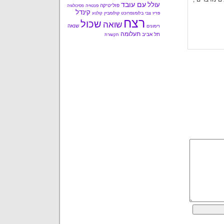
עם עובד
עולל
פוליטיקה
פנטזיה
פסיכולוגיה
קינדל
פריז
צבי בלומנפרוכט
קולומביין
קולנוע
רצח
שכול
שואה
שנאה
רימונים
תעלומה
תל אביב
תקשורת