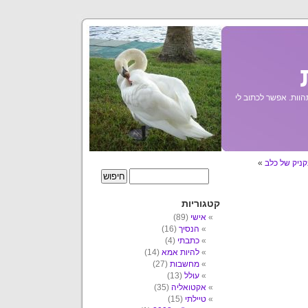
הוות. אפשר לכתוב לי
קניק של כלב
»
קטגוריות
אישי
(89)
הנסיך
(16)
כתבתי
(4)
להיות אמא
(14)
מחשבות
(27)
עולל
(13)
אקטואליה
(35)
טיילתי
(15)