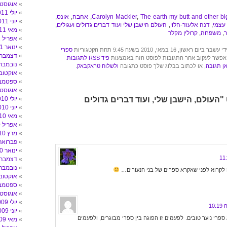
אוגוסט 011
יולי 2011
The earth my butt and other bi
,
Carolyn Mackler
,
אהבה
,
אונס
,
יוני 2011
 עצמי
,
דנה אלעזר-הלוי
,
העולם הישבן שלי ועוד דברים גדולים ועגולים
,
מאי 2011
,
משפחה
,
קרולין מקלר
אפריל 2011
ינואר 2011
 16 במאי, 2010 בשעה 9:45 תחת הקטגוריות
ספרי
דצמבר 010
 אפשר לעקוב אחר התגובות לפוסט הזה באמצעות
פיד RSS לתגובות
.
נובמבר 010
ן תגובה
, או לכתוב בבלוג שלך פוסט כתגובה
ולשלוח טראקבאק
.
אוקטובר 10
ספטמבר 0
אוגוסט 010
 "העולם, הישבן שלי, ועוד דברים גדולים
יולי 2010
יוני 2010
מאי 2010
אפריל 2010
מרץ 2010
פברואר 010
ינואר 2010
דצמבר 009
נובמבר 009
ה לקרוא לפני שאקרא ספרים של בני הנעורים…
אוקטובר 09
ספטמבר 9
אוגוסט 009
יולי 2009
יוני 2009
ספרי נוער טובים. לפעמים זו הפוגה בין ספרי מבוגרים, ולפעמים
מאי 2009