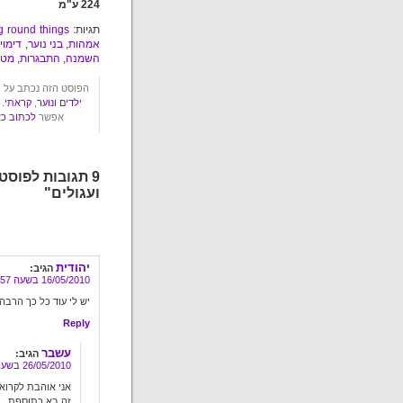
224 ע"מ
תגיות:
g round things
אמהות
,
בני נוער
,
דימוי
השמנה
,
התבגרות
,
מטר
הפוסט הזה נכתב על ידי עשבר ביום ראשון,
ילדים ונוער
,
קראתי
.
אפשר
לכתוב כא
9 תגובות לפוסט
ועגולים"
יהודית
הגיב:
16/05/2010 בשעה 11:57
יש לי עוד כל כך הרב
Reply
עשבר
הגיב:
26/05/2010 בשעה 10:19
אני אוהבת לקרוא 
זה בא כתוספת