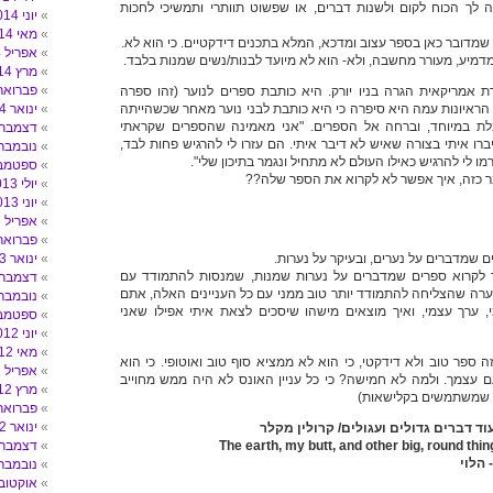
 לך הכוח לקום ולשנות דברים, או שפשוט תוותרי ותמשיכי לחכות
יוני 2014
מאי 2014
מדובר כאן בספר עצוב ומדכא, המלא בתכנים דידקטיים. כי הוא לא.
אפריל 2014
דמיע, מעורר מחשבה, ולא- הוא לא מיועד לבנות/נשים שמנות בלבד.
מרץ 2014
פברואר 014
ת אמריקאית הגרה בניו יורק. היא כותבת ספרים לנוער (זהו ספרה
הראיונות עמה היא סיפרה כי היא כותבת לבני נוער מאחר שכשהייתה
ינואר 2014
לת במיוחד, וברחה אל הספרים. "אני מאמינה שהספרים שקראתי
דצמבר 013
רו איתי בצורה שאיש לא דיבר איתי. הם עזרו לי להרגיש פחות לבד,
נובמבר 013
מו לי להרגיש כאילו העולם לא מתחיל ונגמר בתיכון שלי".
ספטמבר 3
ר כזה, איך אפשר לא לקרוא את הספר שלה??
יולי 2013
יוני 2013
אפריל 2013
פברואר 013
 שמדברים על נערים, ובעיקר על נערות.
ינואר 2013
ר לקרוא ספרים שמדברים על נערות שמנות, שמנסות להתמודד עם
דצמבר 012
נערה שהצליחה להתמודד יותר טוב ממני עם כל העניינים האלה, אתם
נובמבר 012
י, ערך עצמי, ואיך מוצאים מישהו שיסכים לצאת איתי אפילו שאני
ספטמבר 2
יוני 2012
מאי 2012
ה ספר טוב ולא דידקטי, כי הוא לא ממציא סוף טוב ואוטופי. כי הוא
אפריל 2012
ם עצמך. ולמה לא חמישה? כי כל עניין האונס לא היה ממש מחוייב
מרץ 2012
י שמשתמשים בקלישאות)
פברואר 012
ינואר 2012
וד דברים גדולים ועגולים/ קרולין מקלר
The earth, my butt, and other big, round thi
דצמבר 011
 הלוי
נובמבר 011
אוקטובר 11