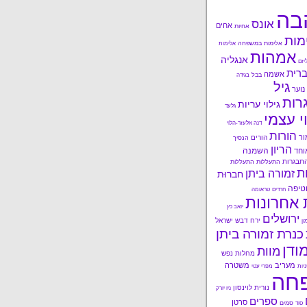
בה
אונס
אחים
אחיות
מות
אלימות במשפחה
אלימות
אמהות
אנגליה
יזם
רית
אשמה
בבל
בגידה
גיל
נוער
רות
גילוי עריות
גלעד
י עצמי
דנה אלעזר-הלוי
הורות
ור
הורים
הנסיך
הריון
השמנה
וחד
תבגרות
התעללות
התעללות
ות
זמורה ביתן
חברוּת
טיפה
חרדים
טראומה
 אחרונות
יואב כץ
ירושלים
ירח דבש
ישראל
ון
כנרת זמורה ביתן
ודן
מוות
מחלות נפש
מעריב
משטרה
ניות
מפרי עטי
חה
נורית לוינסון
ניו יורק
ספרים
סרטן
סמים
סוד