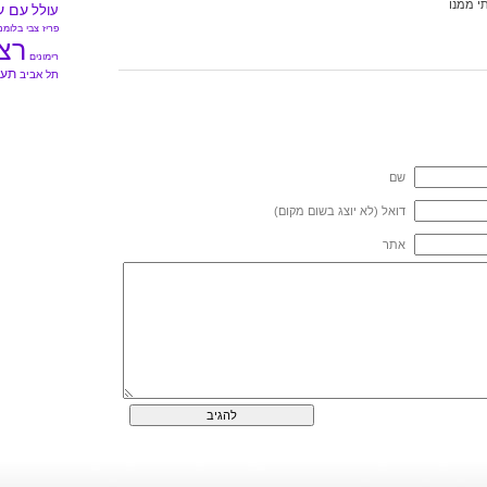
תי ממנו
עם ע
עולל
פריז
צבי בלומנ
רצ
רימונים
תעל
תל אביב
שם
דואל (לא יוצג בשום מקום)
אתר