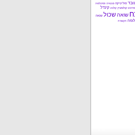
ובד
פוליטיקה
פנטזיה
פסיכולוגיה
קינדל
פרוכט
קולומביין
קולנוע
ח
שכול
שואה
שנאה
ומה
תקשורת