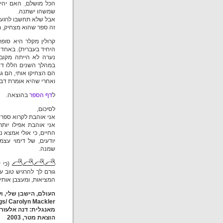
הכל מושלם, האם יהיה
שמשהו ישתנה.
אבל שלא תחשבו לרגע ש
זה ספר שהוא מצחיק, מ
קרולין מקלר היא סופר
היחיד בעברית). באחד 
נערה לא הייתה מקוב
במהלך השנים הללו דיב
הם הצחיקו אותי, הם גר
ואחרי שהיא אומרת דב
ל
דף הספר
בהוצאה.
לסיכום,
אני אוהבת לקרוא ספרים
אני אוהבת אפילו יות
החיים, כי אולי אמצא 
יודעים, של דימוי עצמ
שמנה.
(כי ז
גורם לך להרגיש טוב ע
המציאות, ומעצבן אות
העולם, הישבן שלי, וע
ngs/ Carolyn Mackler
מאנגלית: דנה אלעזר-
הוצאת מטר, 2003