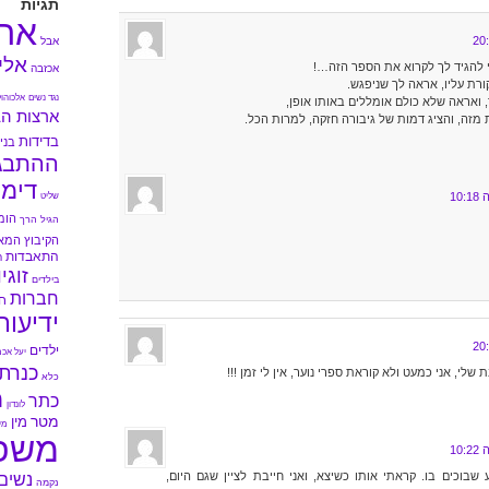
תגיות
אה
אבל
אלי
 להגיד לך לקרוא את הספר הזה…!
אכזבה
ורת עליו, אראה לך שניפגש.
נגד נשים
אלכוהול
 ואראה שלא כולם אומללים באותו אופן,
ארצות הב
מזה, והציג דמות של גיבורה חזקה, למרות הכל.
בדידות
בני 
ההתבג
דימו
שליט
הומ
הגיל הרך
הקיבוץ המא
התאבדות
ה
זוגי
בילדים
חברות
ח
ידיעות
ילדים
יעל אכמ
כנרת
שלי, אני כמעט ולא קוראת ספרי נוער, אין לי זמן !!!
כלא
מ
כתר
לונדון
מטר
מין
מי
משפ
בוכים בו. קראתי אותו כשיצא, ואני חייבת לציין שגם היום,
נשים
נקמה