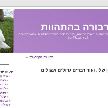
בורה בהתהוות
 ואהבות. בעברי ברווזונת, והיום ברבורה וספרנית בהתהוות. אפשר לכתוב לי
bar@tayari.co.il
סבא צבי הלך לעולמו
»
שלי, ועוד דברים גדולים ועגולים
קטגוריות
אישי
(89)
הנסי
כתבת
להיו
מחשב
עולל
3)
אקטואל
טיילתי
5)