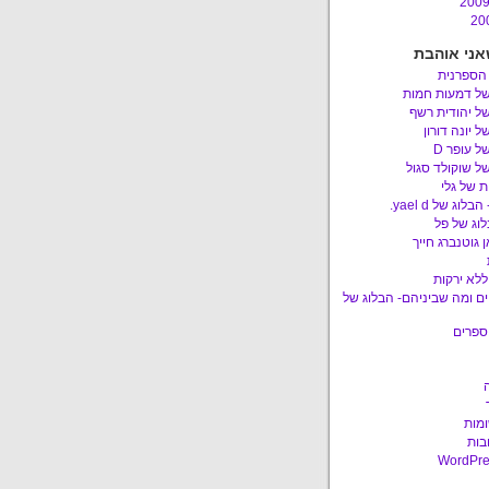
אני אוהבת
 הספרנית
של דמעות חמות
ל יהודית רשף
ל יונה דורון
ל עופר D
ל שוקולד סגול
 של גלי
לוג של yael d.
לוג של פל
 גוטנברג חייך
ללא ירקות
ם ומה שביניהם- הבלוג של
ספרים
ומות
בות
WordPre