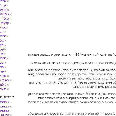
ארה"ב- 
ארה"
פראג
טלוויזיה
כללי
(4)
קראתי
2)
ספרי 
הגי
ספרי ע
מלח
סוצ
פסי
שו
וירג'יניה היא (כמעט) כל מה שאני לא הייתי בגיל 15. היא בלונדינית, שמנמונת, מצחיקה
ספרי 
ספר
עומת זאת, הם כהי שיער, רזים, מבריקים. בקיצור, כל מה שהיא לא.
פרו
א הכבשה השחורה (או הבלונדינית אם תרצו) במשפחה המושלמת. היא
פרו
. אולי זו אמא שלה, שכל כך עסוקה בלהבין בני נוער אחרים (היא
ספרים
 אבל עסוקה בעיקר בלגרום לה לעשות דיאטה.
ראיתי
(14)
א ממש מדבר איתה. או אולי אחיה המושלם. או אחותה שיום אחד
קולנו
דב שם למען הרעבים והמסכנים.
תיאטר
פרטי שלו, שבו נופל לו האסימון והוא מבין שדברים לא נראים בדיוק
ארכיונים
עד עכשיו הוא חי לפי מוסכמות ואקסיומות שלא באמת קיימות.
נובמבר 017
רט כשאחיה המושלם מושעה מלימודיו בחשד שאנס את אחת הבנות
נובמבר 016
ספטמבר 6
כז הספר. זה לא הנושא. הנושא הוא מה קורה כשפתאום מגלים שלא
יולי 2014