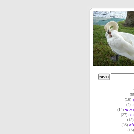
ך
(16)
י
(4)
ת אמא
(14)
ות
(27)
(1
יה
(35)
(1