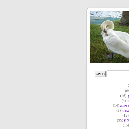
ך
(16)
י
(4)
ת אמא
(14)
ות
(27)
(1
יה
(35)
(1