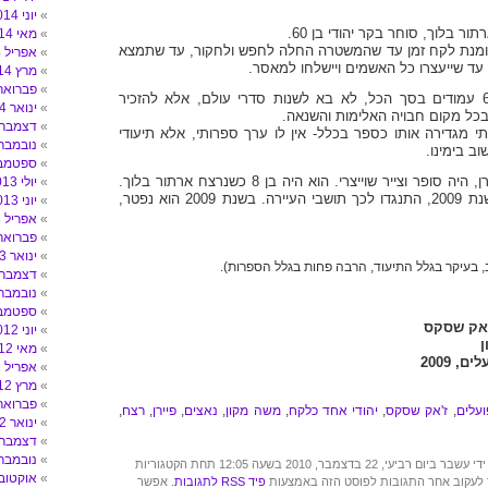
יוני 2014
מאי 2014
ומנת לקח זמן עד שהמשטרה החלה לחפש ולחקור, עד שתמצא
אפריל 2014
עד שייעצרו כל האשמים ויישלחו למאסר.
מרץ 2014
פברואר 014
הספר הקטן הזה, 64 עמודים בסך הכל, לא בא לשנות סדרי עולם, אלא להזכיר
ינואר 2014
בכל מקום חבויה האלימות והשנאה.
דצמבר 013
י מגדירה אותו כספר בכלל- אין לו ערך ספרותי, אלא תיעודי
נובמבר 013
ב בימינו.
ספטמבר 3
ז'אק שסקס, יליד פיירן, היה סופר וצייר שוייצרי. הוא היה בן 8 כשנרצח ארתור בלוך.
יולי 2013
כשפורסם הספר, בשנת 2009, התנגדו לכך תושבי העיירה. בשנת 2009 הוא נפטר,
יוני 2013
אפריל 2013
פברואר 013
ינואר 2013
 בעיקר בגלל התיעוד, הרבה פחות בגלל הספרות).
דצמבר 012
נובמבר 012
ספטמבר 2
'אק שסקס
יוני 2012
ן
מאי 2012
, 2009
אפריל 2012
מרץ 2012
פברואר 012
עלים
,
ז'אק שסקס
,
יהודי אחד כלקח
,
משה מקון
,
נאצים
,
פיירן
,
רצח
,
ינואר 2012
דצמבר 011
נובמבר 011
22 בדצמבר, 2010 בשעה 12:05 תחת הקטגוריות
אוקטובר 11
 לעקוב אחר התגובות לפוסט הזה באמצעות
פיד RSS לתגובות
. אפשר