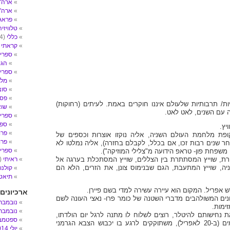
ארה"ב- 
ארה"
פראג
טלוויזיה
כללי
(4)
קראתי
2)
ספרי 
הגי
ספרי ע
מלח
סוצ
פסי
ות/ תרבותיות שלעולם איננו חוקרים באמת. לעיתים (רחוקות)
שו
 עם השנים, לאט לאט.
ספרי 
ספר
יץ.
פרו
ופת מלחמת העולם השניה, אליה נוקזו אוצרות וכספים של
פרו
חר שנים רבות זכו, אם בכלל, לקבלם בחזרה), אליה נמלטו לא
ספרים
שפחת פון- טראפ הידועה מ"צלילי המוזיקה").
רת, שוייץ המסתתרת בין הצללים, שוייץ המסתכלת בערגה אל
ראיתי
(14)
ה, שוייץ המתעבת, הגם שבנימוס צונן, את הזרים, הלא הם
קולנו
תיאטר
ארכיונים
ונים המשולהבים מדברי השטנה של כומר פרו- נאצי העונה לשם
נובמבר 017
זימות.
נובמבר 016
 נחישותם להיטלר, רוצים לשלוח לו מתנה לרגל יום הולדתו,
ספטמבר 6
החל בעוד מספר ימים (ב-20 לאפריל), משתוקקים לרגע בו יכבוש הצבא הגרמני
יולי 2014