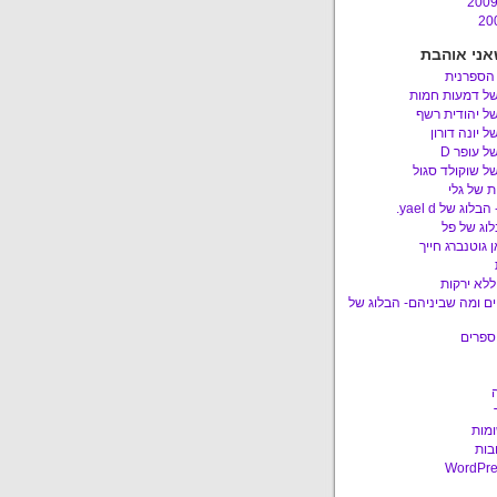
אני אוהבת
 הספרנית
של דמעות חמות
ל יהודית רשף
ל יונה דורון
ל עופר D
ל שוקולד סגול
 של גלי
לוג של yael d.
לוג של פל
 גוטנברג חייך
ללא ירקות
ם ומה שביניהם- הבלוג של
ספרים
ומות
בות
WordPre