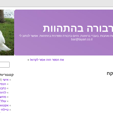
בורה בהתהוות
 ואהבות. בעברי ברווזונת, והיום ברבורה וספרנית בהתהוות. אפשר לכתוב לי
bar@tayari.co.il
את הספר הזה אסור לקרוא!
»
קח
קטגוריות
אישי
(89)
הנסי
כתבת
להיו
מחשב
עולל
3)
אקטואל
טיילתי
5)