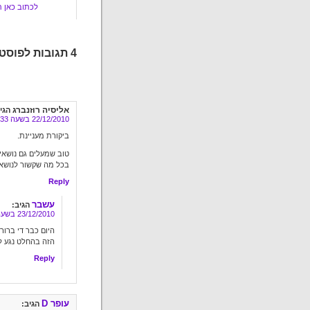
לכתוב כאן ת
4 תגובות לפוסט "יהודי אחד כלקח"
אליסיה רוזנברג
הגי
22/12/2010 בשעה 13:33
ביקורת מעניינת.
טוב שמעלים גם נושאי
בכל מה שקשור לנושא
Reply
עשבר
הגיב:
23/12/2010 בשעה 16:00
היום כבר די ברור
הזה בהחלט נגע ל
Reply
עופר D
הגיב: