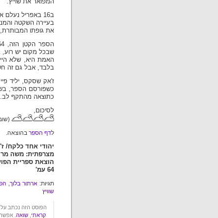
המפואר את שוייץ.
ב16 באפריל נעלם ארתור בלוך, סוחר בקר יהודי בן 60.
בעיירה השקטה והמנ
את גופתו המבותרת, 
שבכל מקום יש רוע, 
האמת היא, שלא היית
בלבד, אבל גם זה חשו
כתוצאה מהתקף לב.
לסיכום,
(שוב,
ל
דף הספר
בהוצאה.
יהודי אחד כלקח/ ז
מצרפתית: משה מרו
הוצאת ספריית הפועלים
64 עמ'
תגיות:
ארתור בלוך
,
הפו
שוויץ
הפוסט הזה נכתב על ידי עשבר ביום רביעי, 
קראתי
,
שואה
. אפשר