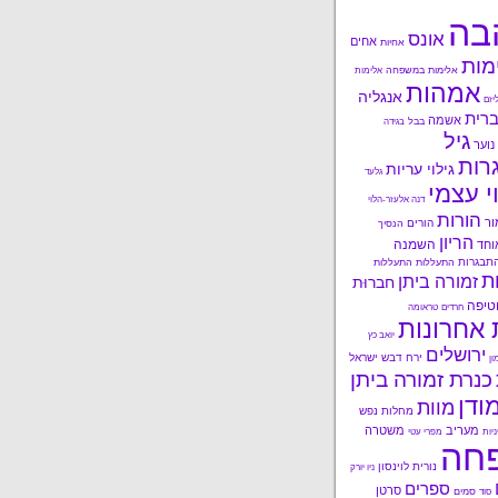
בה
אונס
אחים
אחיות
מות
אלימות במשפחה
אלימות
אמהות
אנגליה
יזם
רית
אשמה
בבל
בגידה
גיל
נוער
רות
גילוי עריות
גלעד
י עצמי
דנה אלעזר-הלוי
הורות
ור
הורים
הנסיך
הריון
השמנה
וחד
תבגרות
התעללות
התעללות
ות
זמורה ביתן
חברוּת
טיפה
חרדים
טראומה
 אחרונות
יואב כץ
ירושלים
ירח דבש
ישראל
ון
כנרת זמורה ביתן
ודן
מוות
מחלות נפש
מעריב
משטרה
ניות
מפרי עטי
חה
נורית לוינסון
ניו יורק
ספרים
סרטן
סמים
סוד