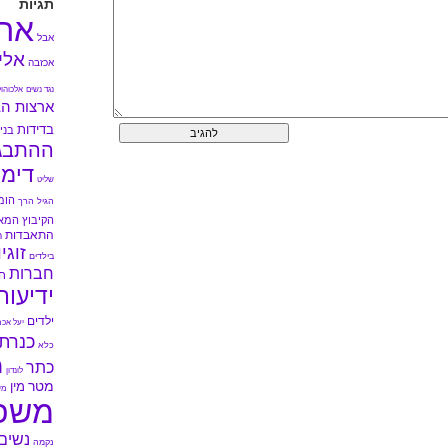
תגיות
אה
אבל
אלי
אכזבה
נגד נשים
אלכוהול
ארצות הב
בדידות
בני 
ההתבג
דימו
שליט
הומ
הגיל הרך
הקיבוץ המא
התאבדות
ה
זוגי
בילדים
חברות
ח
ידיעות
ילדים
יעל אכמ
כנרת
כלא
מ
כתר
לונדון
מטר
מין
מי
משפ
נשים
נקמה