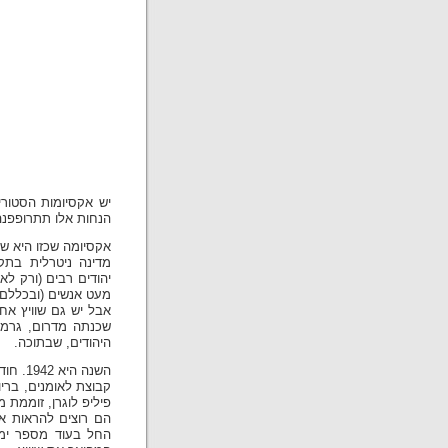
יש אקסיומות הסטורי
הנחות אלו תתרופפנה
אקסיומה שכזו היא שוו
מדינה ניטרלית בתק
יהודים רבים (ורק לא
מעט אנשים (ובכללם מ
אבל יש גם שוויץ אח
שכנתה מדרום, גרמני
היהודים, שבתוכה.
השנה היא 1942. חודש אפריל. המקום הוא עיירה עשירה למדי בשם פיירן.
קבוצת לאומנים, ברי
פיליפ לוגרן, זוממת מ
הם רוצים להראות את