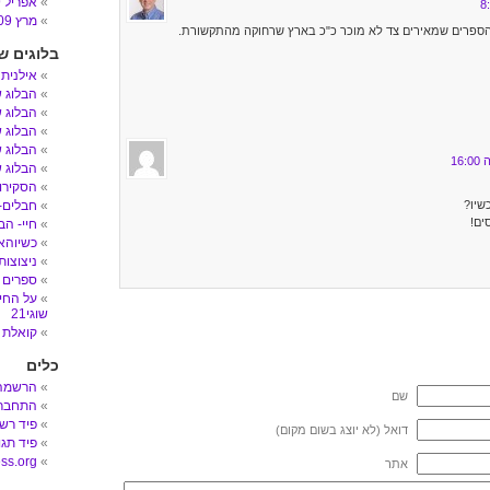
אפריל 2009
מרץ 2009
הספרים שמאירים צד לא מוכר כ"כ בארץ שרחוקה מהתקשורת.
בלוגים ש
אילנית
הבלוג 
הבלוג ש
הבלוג ש
הבלוג ש
הבלוג ש
הסקירות
שיו?
חבלים- הב
ים!
חיי- הב
כשיוהאן
ניצוצות
ספרים 
על החיי
שוגי21
קואלת 
כלים
הרשמה
שם
התחבר
פיד רש
דואל (לא יוצג בשום מקום)
פיד תגו
ss.org
אתר