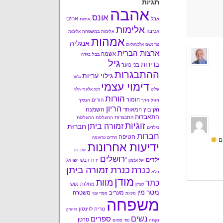
תגיות
אהבה
אונס
אחים
אבל
אחיות
אלימות
אכזבה
אלימות במשפחה
אלימות
אמהות
אנגליה
נגד נשים
אלכוהוליזם
ארצות הברית
אשמה
בבל
בגידה
גיל
בדידות
בני נוער
ההתבגרות
גילוי עריות
גלעד
דימוי עצמי
שליט
דנה אלעזר-הלוי
הורות
הומור
הורים
הגיל הרך
הנסיך
הריון
השמנה
הקיבוץ המאוחד
התאבדות
התבגרות
התעללות
התעללות
זוגיות
זמורה ביתן
חברוּת
בילדים
חברות
חטיפה
חרדים
טראומה
ים
ידיעות אחרונות
יואב כץ
ירושלים
ילדים
ירח דבש
ישראל
יעל אכמון
כנרת זמורה ביתן
כנרת
כלא
מודן
מוות
כתר
מחלות נפש
לונדון
מטר
מין
מעריב
משטרה
מיניות
מפרי עטי
משפחה
נורית לוינסון
ניו יורק
נשים
ספרים
סרטן
נקמה
סמים
סוד