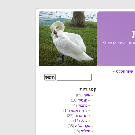
הוות. אפשר לכתוב לי
שקר הסקס
»
קטגוריות
אישי
(89)
הנסיך
(16)
כתבתי
(4)
להיות אמא
(14)
מחשבות
(27)
עולל
(13)
אקטואליה
(35)
טיילתי
(15)