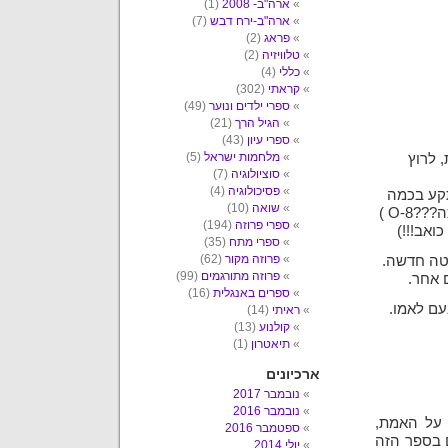
ארה"ב- 2008
(1)
ארה"ב-ירח דבש
(7)
פראג
(2)
טלוויזיה
(2)
כללי
(4)
קראתי
(302)
ספרי ילדים ונוער
(49)
הגיל הרך
(21)
ספרי עיון
(43)
מלחמות ישראל
(5)
 לרוץ
סוציולוגיה
(7)
פסיכולוגיה
(4)
תקע בכמה
שואה
(10)
וכמה עמודי חשמל (מה בסך הכל עשיתי, קראתי תוך כדי הליכה???8-O )
ספרי פרוזה
(194)
ואב!!!)
ספרי מתח
(35)
פרוזה מקור
(62)
יטה חדשה.
פרוזה מתורגמים
(99)
 אחר.
ספרים באנגלית
(16)
עם לאמו.
ראיתי
(14)
קולנוע
(13)
תיאטרון
(1)
ארכיונים
נובמבר 2017
נובמבר 2016
 על האמת,
ספטמבר 2016
ם בספר הזה
יולי 2014