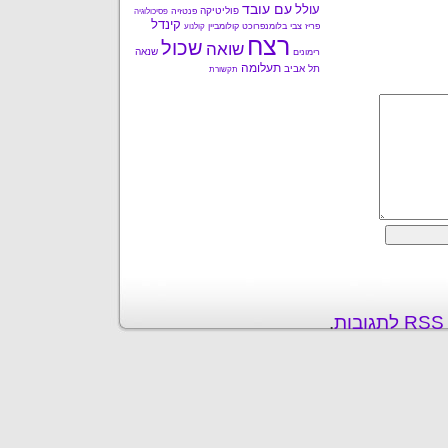
עם עובד
עולל
פוליטיקה
פנטזיה
פסיכולוגיה
קינדל
פריז
צבי בלומנפרוכט
קולומביין
קולנוע
רצח
שכול
שואה
שנאה
רימונים
תעלומה
תל אביב
תקשורת
ת
.