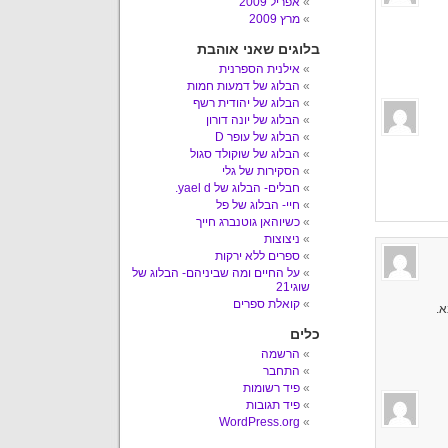
אפריל 2009
מרץ 2009
בלוגים שאני אוהבת
אילנית הספרנית
הבלוג של דמעות חמות
הבלוג של יהודית רשף
הבלוג של יונה דורון
הבלוג של עופר D
הבלוג של שוקולד סגול
הסקירות של גלי
חבלים- הבלוג של yael d.
חיי- הבלוג של פל
כשיוהאן גוטנברג חייך
ניצוצות
ספרים ללא ירקות
על החיים ומה שביניהם- הבלוג של
שוגי21
קואלת ספרים
א.
כלים
הרשמה
התחבר
פיד רשומות
פיד תגובות
WordPress.org