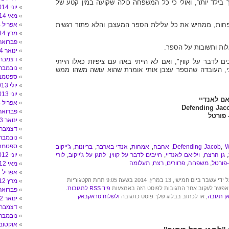
בילד יותר, ואולי כי כל המשפחה כולה שקועה במין קטע של
יוני 2014
מאי 2014
פחות, ממחיש את כל עלילת הספר המעצבן והלא פתור רגשית
אפריל 2014
מרץ 2014
פברואר 014
לות ותשובות על הספר.
ינואר 2014
דצמבר 013
ים לדבר על קווין", ואם לא הייתי באה עם ציפיות כאלו הייתי
נובמבר 013
ני, העובדה שהספר עצבן אותי אומרת שהוא עושה משהו ממש
ספטמבר 3
יולי 2013
יוני 2013
יאם לאנדיי
אפריל 2013
Defending Jac
פברואר 013
 פורטל
ינואר 2013
דצמבר 012
נובמבר 012
ספטמבר 2
W
,
Defending Jacob
,
אהבה
,
אמהות
,
אנדי בארבר
,
בריונות
,
ג'ייקוב
,
גן הרצח
,
ויליאם לאנדיי
,
חייבים לדבר על קווין
,
להגן על ג'ייקוב
,
לורי
יוני 2012
פורטל
,
משפחה
,
פרוורים
,
רצח
,
תעלומה
מאי 2012
אפריל 2012
ישי, 13 במרץ, 2014 בשעה 9:05 תחת הקטגוריות
מרץ 2012
 אפשר לעקוב אחר התגובות לפוסט הזה באמצעות
פיד RSS לתגובות
.
פברואר 012
ן תגובה
, או לכתוב בבלוג שלך פוסט כתגובה
ולשלוח טראקבאק
.
ינואר 2012
דצמבר 011
נובמבר 011
אוקטובר 11