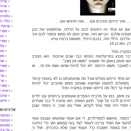
ארה"ב- 
ארה"
פראג
טלוויזיה
. ואיך הייתם מגיבים אם…. ומה תרגישו אם….
כללי
(4)
קראתי
2)
אם יום אחד היו דופקים לכם על הדלת, ומחפשים את הבן
ספרי 
קסים שלכם. הביישן הזה, שרוב הזמן לא ממש מספר לכם איך
הגי
עליכם. הילד הזה, בנכם היחיד, מואשם ברצח נורא.
ספרי ע
 הוא בן 14.
מלח
סוצ
במקרה כזה?
פסי
בר מכהן בפרקליטות המחוז כבר שנים ארוכות. הוא מסרב
הוא פוסק באופן חד משמעי "פשוט אין מצב".
שו
ה לשעבר, פשוט הרוסה. לא יכול להיות שהוא עשה את זה… או
ספרי 
ספר
פרו
יום אחד הייתם מגלים שכל מה שהאמנתם בו לא באמת קיים?
פרו
מסוגלים להאמין שמישהו שאתם ממש אוהבים יכול להיות
ספרים
רוצח קר דם? מה הייתם עושים במקרה כזה?
ראיתי
(14)
קולנו
ין מזמן, כמו על מרבית הספרים שעוסקים ביחסים עם ילדים
חייבים לדבר על קווין". למען האמת, הוא מחכה לי כבר שנתיים
תיאטר
 תמיד היה ספר אחר לקרוא, ואולי טוב שכך, כי הספר עצבן
ארכיונים
נובמבר 017
הספר, מחשש לספויילרים. די אם אומר שהאמא עצבנה אותי
נובמבר 016
טעמי אם תמיד צריכה לעמוד לצד בנה (וממש תוך כדי כתיבה
ספטמבר 6
, את באמת חושבת כך? ועצמי עונה שלא בהכרח). אולי כי
יולי 2014