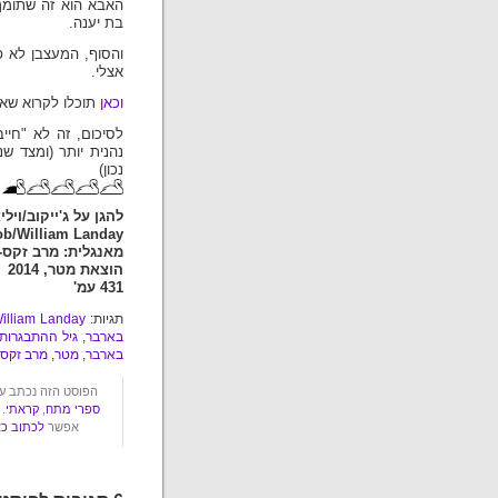
האבא הוא זה שתומך 
בת יענה.
והסוף, המעצבן לא 
אצלי.
וכאן
תוכלו לקרוא שא
לסיכום, זה לא "חייב
נהנית יותר (ומצד ש
נכון)
להגן על ג'ייקוב/ויל
ob/William Landay
מאנגלית: מרב זקס-
הוצאת מטר, 2014
431 עמ'
תגיות:
illiam Landay
בארבר
,
גיל ההתבגרות
בארבר
,
מטר
,
מרב זקס-
הפוסט הזה נכתב על ידי עשבר ביום חמ
ספרי מתח
,
קראתי
.
אפשר
לכתוב כא