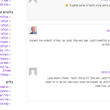
אפריל 2009
מרץ 2009
ן ברגע שיגיע לספריה אדאג שתקבלי
בלוגים ש
אילנית
הבלוג 
הבלוג ש
הבלוג ש
הבלוג ש
הבלוג ש
ע מלהשוות לקווין. ואם הוא נופל ממנו, אני מעדיף להשקיע את תשומת
הסקירות
אחרים.
חבלים- הב
חיי- הב
כשיוהאן
ניצוצות
ספרים 
על החיי
שוגי21
קואלת 
ל ממנו, הוא הולך לכיוון אחר לגמרי, שאותי כאמא עצבן.
כלים
ימים, אני מוצאת את עצמי תוהה שוב מה אני הייתי עושה.
ה, אבל שונה.
הרשמה
התחבר
פיד רש
פיד תגו
ss.org