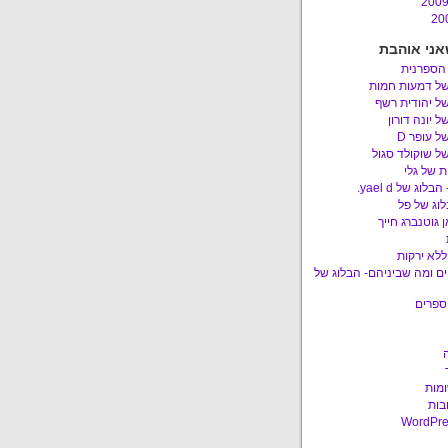
אני אוהבת
 הספרנית
של דמעות חמות
ל יהודית רשף
ל יונה דורון
ל עופר D
ל שוקולד סגול
 של גלי
לוג של yael d.
לוג של פל
 גוטנברג חייך
ללא ירקות
ם ומה שביניהם- הבלוג של
ספרים
ומות
בות
WordPre