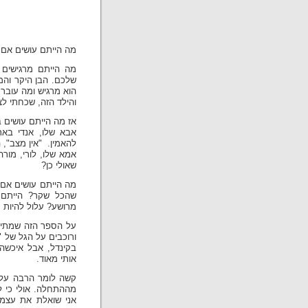
מה הייתם עושים אם…
מה הייתם מרגישים 
שלכם. הבן היקר והמ
הוא מרגיש ומה עובר 
והילד הזה, שכחתי לציין,
אז מה הייתם עושים 
אבא שלו, אנדי באר
להאמין. "אין מצב", 
אמא שלו, לורי, מור
שאולי כן?
מה הייתם עושים אם 
שהכל שקר? הייתם 
מרושע? עלול להיות 
על הספר הזה שמתי ע
ורוכבים על הגל של "
בקינדל, אבל איכשהו
אותי מאוד.
קשה לומר הרבה על 
מההתחלה. אולי כי ל
אני שואלת את עצמי