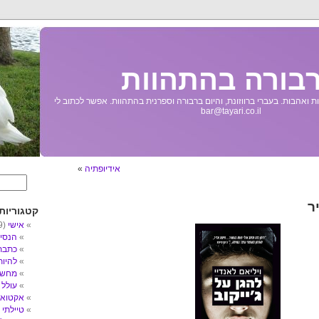
בורה בהתהוות
 ואהבות. בעברי ברווזונת, והיום ברבורה וספרנית בהתהוות. אפשר לכתוב לי
bar@tayari.co.il
אידיופתיה
»
ר
קטגוריות
אישי
(89)
הנסי
כתבת
להיו
מחשב
עולל
3)
אקטואל
טיילתי
5)