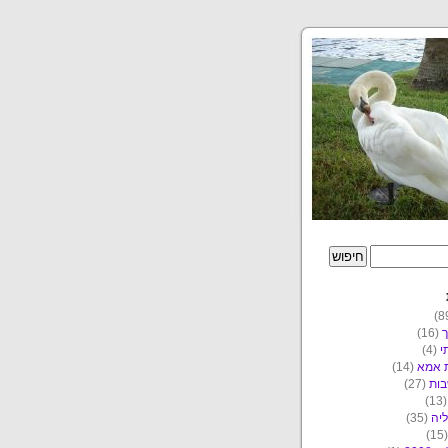
ך
(16)
י
(4)
ת אמא
(14)
ות
(27)
(1
יה
(35)
(1