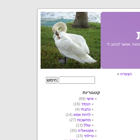
הוות. אפשר לכתוב לי
הצעדה
»
קטגוריות
אישי
(89)
הנסיך
(16)
כתבתי
(4)
להיות אמא
(14)
מחשבות
(27)
עולל
(13)
אקטואליה
(35)
טיילתי
(15)