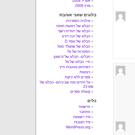
אפריל 2009
מרץ 2009
בלוגים שאני אוהבת
אילנית הספרנית
הבלוג של דמעות חמות
הבלוג של יהודית רשף
הבלוג של יונה דורון
הבלוג של עופר D
הבלוג של שוקולד סגול
הסקירות של גלי
חבלים- הבלוג של yael d.
חיי- הבלוג של פל
כשיוהאן גוטנברג חייך
ניצוצות
ספרים ללא ירקות
על החיים ומה שביניהם- הבלוג של
שוגי21
קואלת ספרים
כלים
הרשמה
התחבר
פיד רשומות
פיד תגובות
WordPress.org