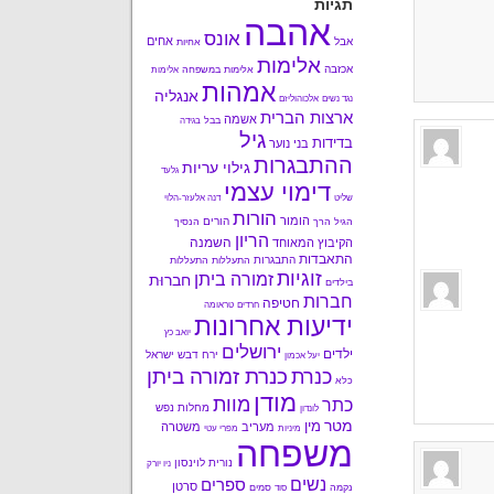
תגיות
אהבה
אונס
אחים
אבל
אחיות
אלימות
אכזבה
אלימות במשפחה
אלימות
אמהות
אנגליה
נגד נשים
אלכוהוליזם
ארצות הברית
אשמה
בבל
בגידה
גיל
בדידות
בני נוער
ההתבגרות
גילוי עריות
גלעד
דימוי עצמי
שליט
דנה אלעזר-הלוי
הורות
הומור
הורים
הגיל הרך
הנסיך
הריון
השמנה
הקיבוץ המאוחד
התאבדות
התבגרות
התעללות
התעללות
זוגיות
זמורה ביתן
חברוּת
בילדים
חברות
חטיפה
חרדים
טראומה
ידיעות אחרונות
יואב כץ
ירושלים
ילדים
ירח דבש
ישראל
יעל אכמון
כנרת זמורה ביתן
כנרת
כלא
מודן
מוות
כתר
מחלות נפש
לונדון
מטר
מין
מעריב
משטרה
מיניות
מפרי עטי
משפחה
נורית לוינסון
ניו יורק
נשים
ספרים
סרטן
נקמה
סמים
סוד