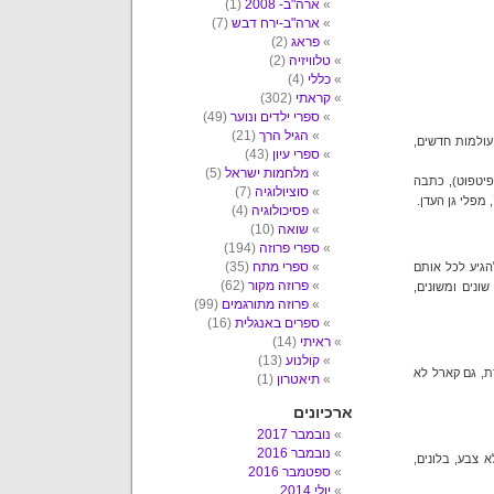
ארה"ב- 2008
(1)
ארה"ב-ירח דבש
(7)
פראג
(2)
טלוויזיה
(2)
כללי
(4)
קראתי
(302)
ספרי ילדים ונוער
(49)
הגיל הרך
(21)
עולמות חדשים,
ספרי עיון
(43)
מלחמות ישראל
(5)
פיטפוט), כתבה
סוציולוגיה
(7)
מפלי גן העדן.
פסיכולוגיה
(4)
שואה
(10)
ספרי פרוזה
(194)
ספרי מתח
(35)
הגיע לכל אותם
פרוזה מקור
(62)
ונים ומשונים,
פרוזה מתורגמים
(99)
ספרים באנגלית
(16)
ראיתי
(14)
קולנוע
(13)
ת, גם קארל לא
תיאטרון
(1)
ארכיונים
נובמבר 2017
נובמבר 2016
U הוא סרט מקסים, מלא צבע, בלונים,
ספטמבר 2016
יולי 2014