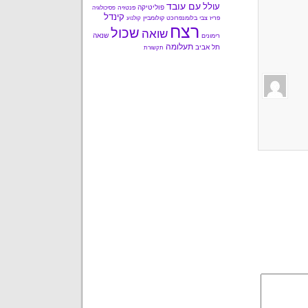
עם עובד
עולל
פוליטיקה
פנטזיה
פסיכולוגיה
קינדל
פריז
צבי בלומנפרוכט
קולומביין
קולנוע
רצח
שכול
שואה
שנאה
רימונים
תעלומה
תל אביב
תקשורת