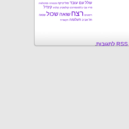
עם עובד
עולל
פוליטיקה
פנטזיה
פסיכולוגיה
קינדל
פריז
צבי בלומנפרוכט
קולומביין
קולנוע
רצח
שכול
שואה
שנאה
רימונים
תעלומה
תל אביב
תקשורת
ת
.