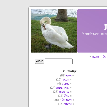
הוות. אפשר לכתוב לי
על זה הרבה
»
קטגוריות
אישי
(89)
הנסיך
(16)
כתבתי
(4)
להיות אמא
(14)
מחשבות
(27)
עולל
(13)
אקטואליה
(35)
טיילתי
(15)