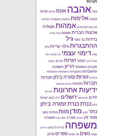
תגיות
אהבה
אונס
אחים
אבל
אחיות
אלימות
אכזבה
אלימות במשפחה
אלימות
אמהות
אנגליה
נגד נשים
אלכוהוליזם
ארצות הברית
אשמה
בבל
בגידה
גיל
בדידות
בני נוער
ההתבגרות
גילוי עריות
גלעד
דימוי עצמי
שליט
דנה אלעזר-הלוי
הורות
הומור
הורים
הגיל הרך
הנסיך
הריון
השמנה
הקיבוץ המאוחד
התאבדות
התבגרות
התעללות
התעללות
זוגיות
זמורה ביתן
חברוּת
בילדים
חברות
חטיפה
חרדים
טראומה
ידיעות אחרונות
יואב כץ
ירושלים
ילדים
ירח דבש
ישראל
יעל אכמון
כנרת זמורה ביתן
כנרת
כלא
מודן
מוות
כתר
מחלות נפש
לונדון
מטר
מין
מעריב
משטרה
מיניות
מפרי עטי
משפחה
נורית לוינסון
ניו יורק
נשים
ספרים
סרטן
נקמה
סמים
סוד