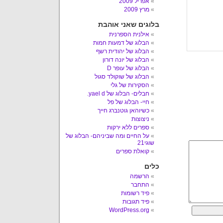
אפריל 2009
מרץ 2009
בלוגים שאני אוהבת
אילנית הספרנית
הבלוג של דמעות חמות
הבלוג של יהודית רשף
הבלוג של יונה דורון
הבלוג של עופר D
הבלוג של שוקולד סגול
הסקירות של גלי
חבלים- הבלוג של yael d.
חיי- הבלוג של פל
כשיוהאן גוטנברג חייך
ניצוצות
ספרים ללא ירקות
על החיים ומה שביניהם- הבלוג של
שוגי21
קואלת ספרים
כלים
הרשמה
התחבר
פיד רשומות
פיד תגובות
WordPress.org