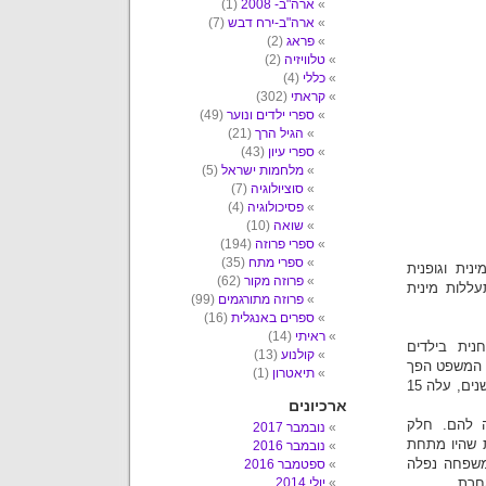
ארה"ב- 2008
(1)
ארה"ב-ירח דבש
(7)
פראג
(2)
טלוויזיה
(2)
כללי
(4)
קראתי
(302)
ספרי ילדים ונוער
(49)
הגיל הרך
(21)
ספרי עיון
(43)
מלחמות ישראל
(5)
סוציולוגיה
(7)
פסיכולוגיה
(4)
שואה
(10)
ספרי פרוזה
(194)
ספרי מתח
(35)
ית וגופנית
פרוזה מקור
(62)
עללות מינית
פרוזה מתורגמים
(99)
ספרים באנגלית
(16)
ראיתי
(14)
מינית ופולחנית בילדים
קולנוע
(13)
ם הואשמו בהתעללות מינית ב-48 ילדים, המשפט הפך
תיאטרון
(1)
לאחד המשפטים היקרים ביותר בהסטוריה של ארה"ב. הוא נמשך שש שנים, עלה 15
ארכיונים
ה להם. חלק
נובמבר 2017
 שהיו מתחת
נובמבר 2016
משפחה נפלה
ספטמבר 2016
חרת.
יולי 2014