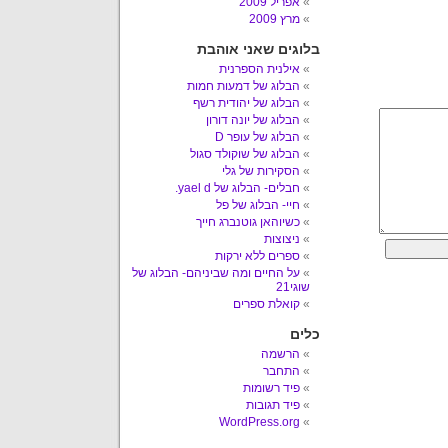
אפריל 2009
מרץ 2009
בלוגים שאני אוהבת
אילנית הספרנית
הבלוג של דמעות חמות
הבלוג של יהודית רשף
הבלוג של יונה דורון
הבלוג של עופר D
הבלוג של שוקולד סגול
הסקירות של גלי
חבלים- הבלוג של yael d.
חיי- הבלוג של פל
כשיוהאן גוטנברג חייך
ניצוצות
ספרים ללא ירקות
על החיים ומה שביניהם- הבלוג של
שוגי21
קואלת ספרים
כלים
הרשמה
התחבר
פיד רשומות
פיד תגובות
WordPress.org