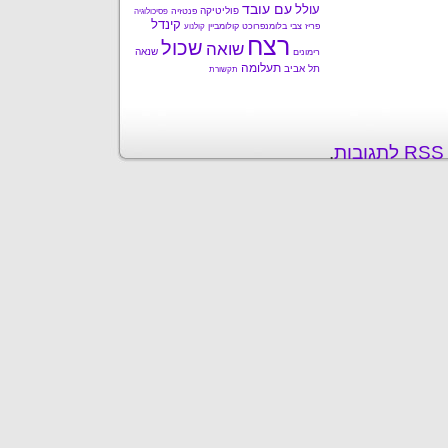
עם עובד
עולל
פוליטיקה
פנטזיה
פסיכולוגיה
קינדל
פריז
צבי בלומנפרוכט
קולומביין
קולנוע
רצח
שכול
שואה
שנאה
רימונים
תעלומה
תל אביב
תקשורת
ת
.