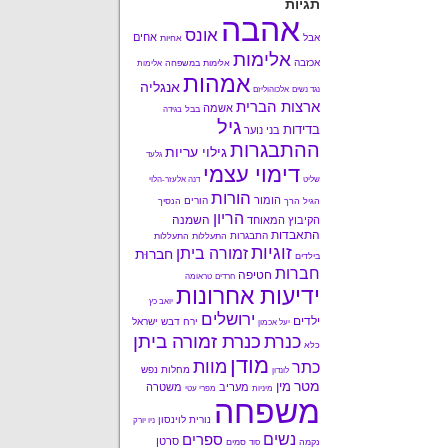
תגיות
אהבה
אונס
אחים
אבל
אחיות
אלימות
אכזבה
אלימות במשפחה
אלימות
אמהות
אנגליה
נגד נשים
אלכוהוליזם
ארצות הברית
אשמה
בבל
בגידה
גיל
בדידות
בני נוער
ההתבגרות
גילוי עריות
גלעד
דימוי עצמי
שליט
דנה אלעזר-הלוי
הורות
הומור
הורים
הגיל הרך
הנסיך
הריון
השמנה
הקיבוץ המאוחד
התאבדות
התבגרות
התעללות
התעללות
זוגיות
זמורה ביתן
חברוּת
בילדים
חברות
חטיפה
חרדים
טראומה
ידיעות אחרונות
יואב כץ
ירושלים
ילדים
ירח דבש
ישראל
יעל אכמון
כנרת זמורה ביתן
כנרת
כלא
מודן
מוות
כתר
מחלות נפש
לונדון
מטר
מין
מעריב
משטרה
מיניות
מפרי עטי
משפחה
נורית לוינסון
ניו יורק
נשים
ספרים
סרטן
נקמה
סמים
סוד