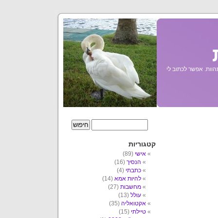
הוות. אפשר לכתוב לי
קטגוריות
אישי
(89)
הנסיך
(16)
כתבתי
(4)
להיות אמא
(14)
מחשבות
(27)
עולל
(13)
אקטואליה
(35)
טיילתי
(15)