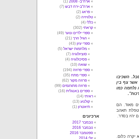
ארה"ב- 2008
(1)
ארה"ב-ירח דבש
(7)
פראג
(2)
טלוויזיה
(2)
כללי
(4)
קראתי
(302)
ספרי ילדים ונוער
(49)
הגיל הרך
(21)
ספרי עיון
(43)
מלחמות ישראל
(5)
סוציולוגיה
(7)
פסיכולוגיה
(4)
שואה
(10)
ספרי פרוזה
(194)
ספרי מתח
(35)
בל. השכיבו
פרוזה מקור
(62)
אשר צף בין
פרוזה מתורגמים
(99)
א נלחמה כמו
ספרים באנגלית
(16)
כות".
ראיתי
(14)
קולנוע
(13)
ם מאוד. הם
תיאטרון
(1)
מטפלת תאהב
 יהיו בסדר.
ארכיונים
נובמבר 2017
נובמבר 2016
ספטמבר 2016
 יקרה כלום.
יולי 2014