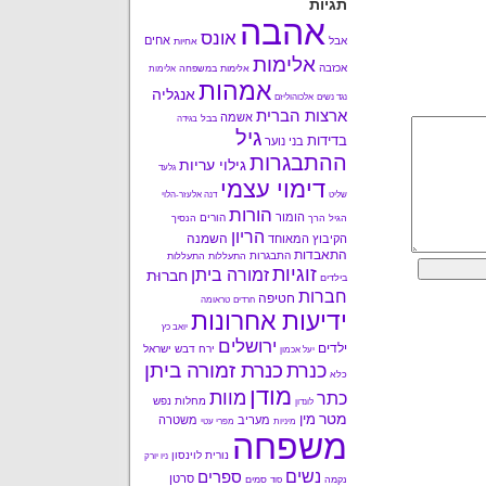
תגיות
אהבה
אונס
אחים
אבל
אחיות
אלימות
אכזבה
אלימות במשפחה
אלימות
אמהות
אנגליה
נגד נשים
אלכוהוליזם
ארצות הברית
אשמה
בבל
בגידה
גיל
בדידות
בני נוער
ההתבגרות
גילוי עריות
גלעד
דימוי עצמי
שליט
דנה אלעזר-הלוי
הורות
הומור
הורים
הגיל הרך
הנסיך
הריון
השמנה
הקיבוץ המאוחד
התאבדות
התבגרות
התעללות
התעללות
זוגיות
זמורה ביתן
חברוּת
בילדים
חברות
חטיפה
חרדים
טראומה
ידיעות אחרונות
יואב כץ
ירושלים
ילדים
ירח דבש
ישראל
יעל אכמון
כנרת זמורה ביתן
כנרת
כלא
מודן
מוות
כתר
מחלות נפש
לונדון
מטר
מין
מעריב
משטרה
מיניות
מפרי עטי
משפחה
נורית לוינסון
ניו יורק
נשים
ספרים
סרטן
נקמה
סמים
סוד