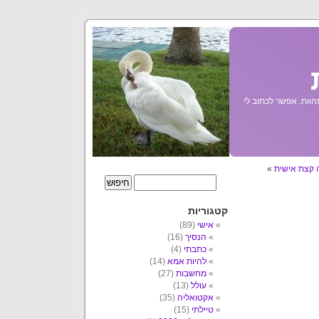
הוות. אפשר לכתוב לי
 קצת אישית
»
קטגוריות
אישי
(89)
הנסיך
(16)
כתבתי
(4)
להיות אמא
(14)
מחשבות
(27)
עולל
(13)
אקטואליה
(35)
טיילתי
(15)