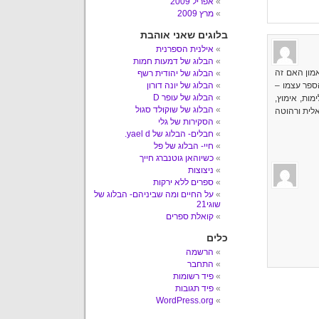
אפריל 2009
מרץ 2009
בלוגים שאני אוהבת
אילנית הספרנית
הבלוג של דמעות חמות
אמון האם זה
הבלוג של יהודית רשף
ספר עצמו –
הבלוג של יונה דורון
הבלוג של עופר D
מות, אימוץ,
הבלוג של שוקולד סגול
אלית ורהוטה
הסקירות של גלי
חבלים- הבלוג של yael d.
חיי- הבלוג של פל
כשיוהאן גוטנברג חייך
ניצוצות
ספרים ללא ירקות
על החיים ומה שביניהם- הבלוג של
שוגי21
קואלת ספרים
כלים
הרשמה
התחבר
פיד רשומות
פיד תגובות
WordPress.org