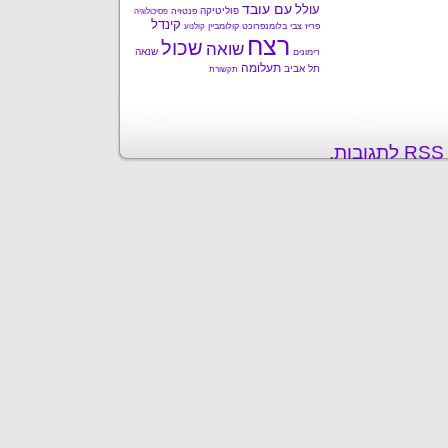
עם עובד
עולל
פוליטיקה
פנטזיה
פסיכולוגיה
קינדל
פריז
צבי בלומנפרוכט
קולומביין
קולנוע
רצח
שכול
שואה
שנאה
רימונים
תעלומה
תל אביב
תקשורת
ת
.