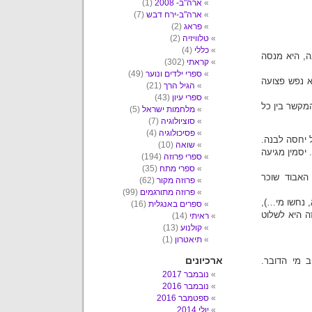
ארה"ב- 2008
(1)
ארה"ב-ירח דבש
(7)
פראג
(2)
טלוויזיה
(2)
כללי
(4)
ה, היא מנסה
קראתי
(302)
ספרי ילדים ונוער
(49)
א נפש פצועה
הגיל הרך
(21)
ספרי עיון
(43)
המקשר בין כל
מלחמות ישראל
(5)
סוציולוגיה
(7)
פסיכולוגיה
(4)
 יחסה לבנה.
שואה
(10)
יסמין מגיעה
ספרי פרוזה
(194)
ספרי מתח
(35)
 האבוד שוכר
פרוזה מקור
(62)
פרוזה מתורגמים
(99)
 נחשו מי…),
ספרים באנגלית
(16)
ה היא לשלוט
ראיתי
(14)
קולנוע
(13)
תיאטרון
(1)
ארכיונים
ב מי הדובר.
נובמבר 2017
נובמבר 2016
ספטמבר 2016
יולי 2014