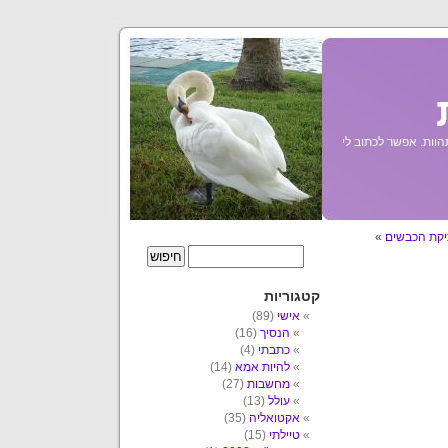
הוות. אפשר לכתוב לי
קת הכבשים
»
קטגוריות
אישי
(89)
הנסיך
(16)
כתבתי
(4)
להיות אמא
(14)
מחשבות
(27)
עולל
(13)
אקטואליה
(35)
טיילתי
(15)