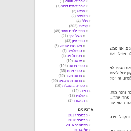
ארה"ב- 2008
(1)
ארה"ב-ירח דבש
(7)
פראג
(2)
טלוויזיה
(2)
כללי
(4)
קראתי
(302)
ספרי ילדים ונוער
(49)
הגיל הרך
(21)
ספרי עיון
(43)
מלחמות ישראל
(5)
ים. אני ממש
סוציולוגיה
(7)
ו אפילו את
פסיכולוגיה
(4)
שואה
(10)
ספרי פרוזה
(194)
 את הספר לא
ספרי מתח
(35)
 יכול להיות
פרוזה מקור
(62)
ון, זה יכול
פרוזה מתורגמים
(99)
ספרים באנגלית
(16)
ראיתי
(14)
ח נהנה מזה.
קולנוע
(13)
, פחדן יותר…
תיאטרון
(1)
אחת הוא עוד
ארכיונים
נובמבר 2017
תקבלו זירה
נובמבר 2016
ספטמבר 2016
יולי 2014
 הראשון היה