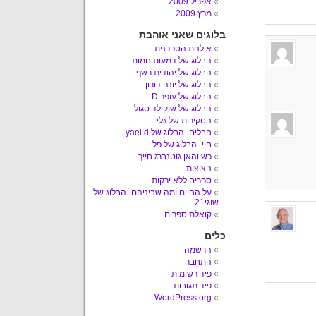
אפריל 2009
מרץ 2009
בלוגים שאני אוהבת
אילנית הספרנית
הבלוג של דמעות חמות
הבלוג של יהודית רשף
הבלוג של יונה דורון
הבלוג של עופר D
הבלוג של שוקולד סגול
הסקירות של גלי
חבלים- הבלוג של yael d.
חיי- הבלוג של פל
כשיוהאן גוטנברג חייך
ניצוצות
ספרים ללא ירקות
על החיים ומה שביניהם- הבלוג של
שוגי21
קואלת ספרים
כלים
הרשמה
התחבר
פיד רשומות
פיד תגובות
WordPress.org