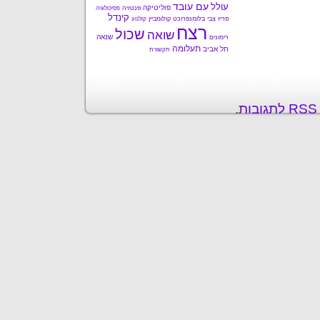
עם עובד
עולל
פוליטיקה
פנטזיה
פסיכולוגיה
קינדל
פריז
צבי בלומנפרוכט
קולומביין
קולנוע
רצח
שכול
שואה
שנאה
רימונים
תעלומה
תל אביב
תקשורת
ת
.