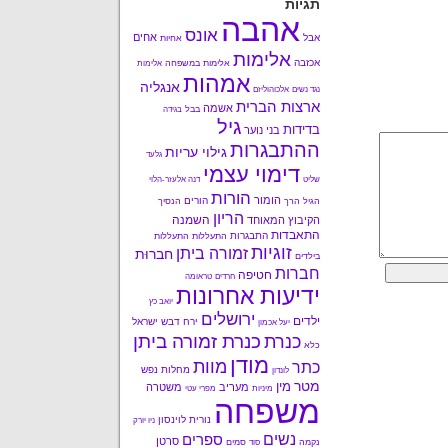
תגיות
אהבה
אונס
אחים
אבל
אחיות
אלימות
אכזבה
אלימות במשפחה
אלימות
אמהות
אנגליה
נגד נשים
אלכוהוליזם
ארצות הברית
אשמה
בבל
בגידה
גיל
בדידות
בני נוער
ההתבגרות
גילוי עריות
גלעד
דימוי עצמי
שליט
דנה אלעזר-הלוי
הורות
הומור
הורים
הגיל הרך
הנסיך
הריון
השמנה
הקיבוץ המאוחד
התאבדות
התבגרות
התעללות
התעללות
זוגיות
זמורה ביתן
חברוּת
בילדים
חברות
חטיפה
חרדים
טראומה
ידיעות אחרונות
יואב כץ
ירושלים
ילדים
ירח דבש
ישראל
יעל אכמון
כנרת זמורה ביתן
כנרת
כלא
מודן
מוות
כתר
מחלות נפש
לונדון
מטר
מין
מעריב
משטרה
מיניות
מפרי עטי
משפחה
נורית לוינסון
ניו יורק
נשים
ספרים
סרטן
נקמה
סמים
סוד